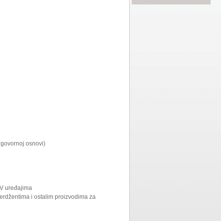
ugovornoj osnovi)
TV uređajima
erdžentima i ostalim proizvodima za