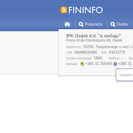
Poduzeća
Osobe
IPK Osijek d.d. "u stečaju"
Frana Krste Frankopana 99, Osijek
70200, Savjetovanje u vezi s
Djelatnost:
34988835986
03033775
OIB:
MB:
1994.
-
Godina osnivanja:
Veličina:
Sta
+385 31 205465
+385 31
Kontakt: