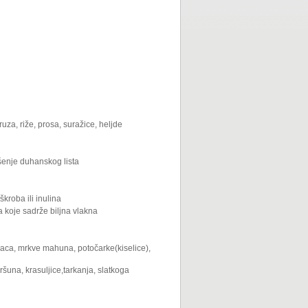
ruza, riže, prosa, suražice, heljde
šenje duhanskog lista
škroba ili inulina
a koje sadrže biljna vlakna
avaca, mrkve mahuna, potočarke(kiselice),
ršuna, krasuljice,tarkanja, slatkoga