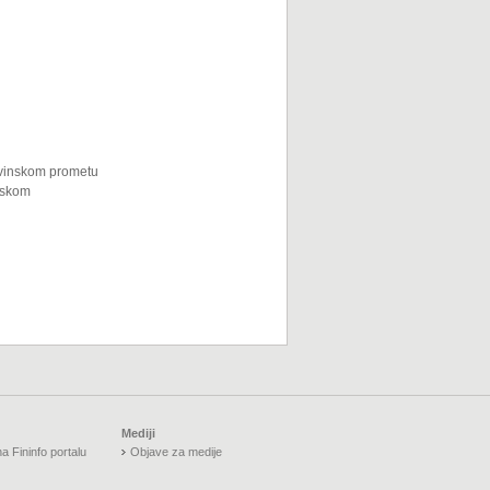
ovinskom prometu
rskom
Mediji
a Fininfo portalu
Objave za medije