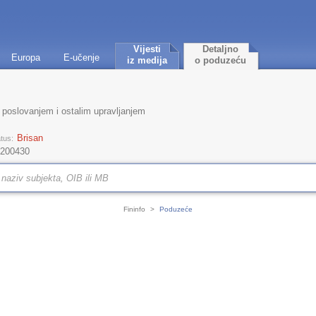
Vijesti
Detaljno
Europa
E-učenje
iz medija
o poduzeću
 poslovanjem i ostalim upravljanjem
Brisan
tus:
 200430
Fininfo
>
Poduzeće