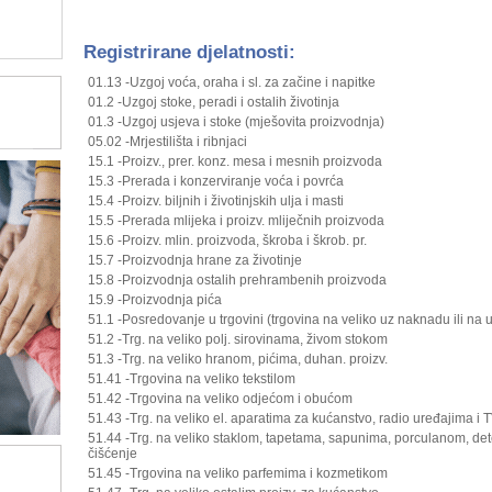
Registrirane djelatnosti:
01.13 -Uzgoj voća, oraha i sl. za začine i napitke
01.2 -Uzgoj stoke, peradi i ostalih životinja
01.3 -Uzgoj usjeva i stoke (mješovita proizvodnja)
05.02 -Mrjestilišta i ribnjaci
15.1 -Proizv., prer. konz. mesa i mesnih proizvoda
15.3 -Prerada i konzerviranje voća i povrća
15.4 -Proizv. biljnih i životinjskih ulja i masti
15.5 -Prerada mlijeka i proizv. mliječnih proizvoda
15.6 -Proizv. mlin. proizvoda, škroba i škrob. pr.
15.7 -Proizvodnja hrane za životinje
15.8 -Proizvodnja ostalih prehrambenih proizvoda
15.9 -Proizvodnja pića
51.1 -Posredovanje u trgovini (trgovina na veliko uz naknadu ili na 
51.2 -Trg. na veliko polj. sirovinama, živom stokom
51.3 -Trg. na veliko hranom, pićima, duhan. proizv.
51.41 -Trgovina na veliko tekstilom
51.42 -Trgovina na veliko odjećom i obućom
51.43 -Trg. na veliko el. aparatima za kućanstvo, radio uređajima i 
51.44 -Trg. na veliko staklom, tapetama, sapunima, porculanom, det
čišćenje
51.45 -Trgovina na veliko parfemima i kozmetikom