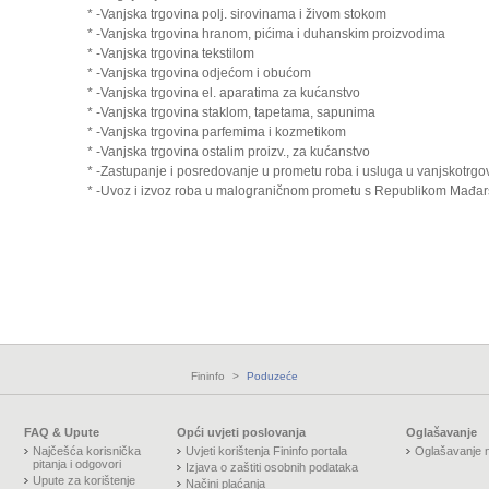
* -Vanjska trgovina polj. sirovinama i živom stokom
* -Vanjska trgovina hranom, pićima i duhanskim proizvodima
* -Vanjska trgovina tekstilom
* -Vanjska trgovina odjećom i obućom
* -Vanjska trgovina el. aparatima za kućanstvo
* -Vanjska trgovina staklom, tapetama, sapunima
* -Vanjska trgovina parfemima i kozmetikom
* -Vanjska trgovina ostalim proizv., za kućanstvo
* -Zastupanje i posredovanje u prometu roba i usluga u vanjskotrg
* -Uvoz i izvoz roba u malograničnom prometu s Republikom Mađa
Fininfo
>
Poduzeće
FAQ & Upute
Opći uvjeti poslovanja
Oglašavanje
Najčešća korisnička
Uvjeti korištenja Fininfo portala
Oglašavanje n
pitanja i odgovori
Izjava o zaštiti osobnih podataka
Upute za korištenje
Načini plaćanja