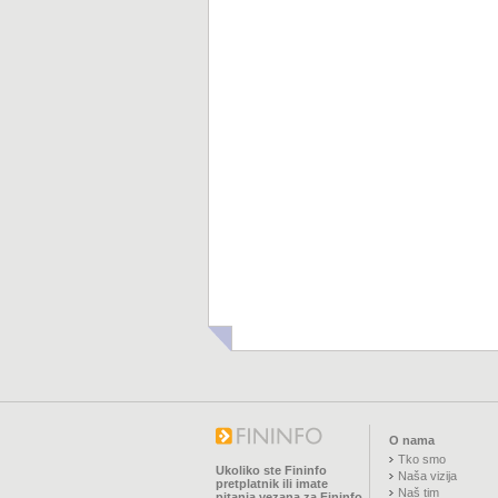
O nama
Tko smo
Ukoliko ste Fininfo
Naša vizija
pretplatnik ili imate
Naš tim
pitanja vezana za Fininfo