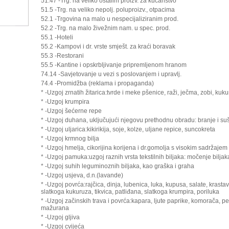
51.47 -Trg. na veliko ostalim proizv. za kućanstvo
51.5 -Trg. na veliko nepolj. poluproizv., otpacima
52.1 -Trgovina na malo u nespecijaliziranim prod.
52.2 -Trg. na malo živežnim nam. u spec. prod.
55.1 -Hoteli
55.2 -Kampovi i dr. vrste smješt. za kraći boravak
55.3 -Restorani
55.5 -Kantine i opskrbljivanje pripremljenom hranom
74.14 -Savjetovanje u vezi s poslovanjem i upravlj.
74.4 -Promidžba (reklama i propaganda)
* -Uzgoj zrnatih žitarica:tvrde i meke pšenice, raži, ječma, zobi, kuku
* -Uzgoj krumpira
* -Uzgoj šećerne repe
* -Uzgoj duhana, uključujući njegovu prethodnu obradu: branje i su
* -Uzgoj uljarica:kikirikija, soje, kolze, uljane repice, suncokreta
* -Uzgoj krmnog bilja
* -Uzgoj hmelja, cikorijina korijena i dr.gomolja s visokim sadržajem 
* -Uzgoj pamuka:uzgoj raznih vrsta tekstilnih biljaka: močenje biljak
* -Uzgoj suhih leguminoznih biljaka, kao graška i graha
* -Uzgoj usjeva, d.n.(lavande)
* -Uzgoj povrća:rajčica, dinja, lubenica, luka, kupusa, salate, krast
slatkoga kukuruza, tikvica, patliđana, slatkoga krumpira, poriluka
* -Uzgoj začinskih trava i povrća:kapara, ljute paprike, komorača, pe
mažurana
* -Uzgoj gljiva
* -Uzgoj cvijeća