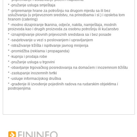
* -pružanje usluga smještaja
* -pripremanje hrane za potrošnju na drugom mjestu sa ili bez
usluživanja (u prijevoznom sredstvu, na priredbama i sl.) i opskrba tom
hranom (catering)
* -modno dizajniranje tkanina, odjeće, nakita, namještaja, modnih
proizvoda kao i drugih proizvoda za osobnu potrošnju ili kućanstvo
* -iznajmljivanje plovnih prijevoznih sredstava sa i bez posade
* -savjetovanje u vezi s poslovanjem i upravljanjem
* -istraživanje tržišta i ispitivanje javnog mnijenja
* -promidžba (reklama i propaganda)
* -kupnja i prodaja robe
* -pružanje usluga u trgovini
* -obavljanje trgovačkog posredovanja na domaćem i inozemnom tržištu
* -zastupanje inozemnih tvrtki
* -usluge informacijskog društva
* -građenje ili izvođenje pojedinih radova na rudarskim objektima i
postrojenjima