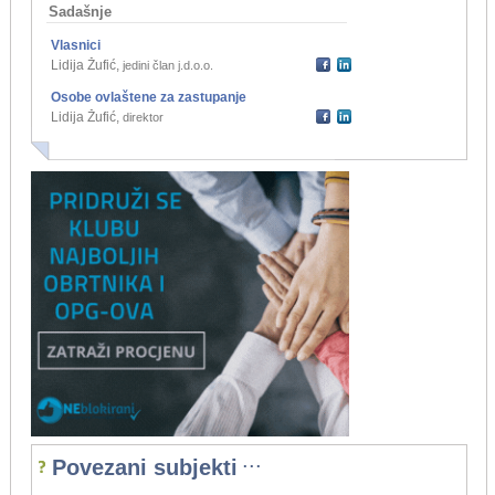
Sadašnje
Vlasnici
Lidija Žufić
,
jedini član j.d.o.o.
Osobe ovlaštene za zastupanje
Lidija Žufić
,
direktor
...
Povezani subjekti