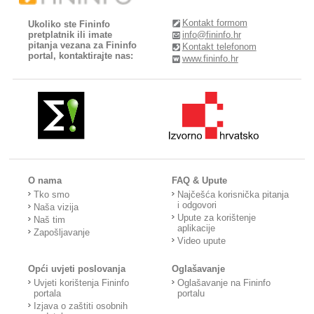
Kontakt formom
Ukoliko ste Fininfo
pretplatnik ili imate
info@fininfo.hr
pitanja vezana za Fininfo
Kontakt telefonom
portal, kontaktirajte nas:
www.fininfo.hr
O nama
FAQ & Upute
Tko smo
Najčešća korisnička pitanja
i odgovori
Naša vizija
Upute za korištenje
Naš tim
aplikacije
Zapošljavanje
Video upute
Opći uvjeti poslovanja
Oglašavanje
Uvjeti korištenja Fininfo
Oglašavanje na Fininfo
portala
portalu
Izjava o zaštiti osobnih