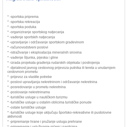
* -sportska priprema
* -sportska rekreacija
* -sportska poduka
* -organiziranje sportskog natjecanja
* -vađenje sportskih natjecanja
* -upravljanje i održavanje sportskom građevinom
* -računovodstveni poslovi
* -istraživanje i eksploatacija mineralnih sirovina
* -vađenje šljunka, pijeska i gline
* -izrada projekata građenja rudarskih objekata i postrojenja
* -djelatnost javnog cestovnog prijevoza putnika ili tereta u unutarnjem
cestovnom prometu
* -prijevoz za vlastite potrebe
* -poslovi upravljanja nekretninom i održavanje nekretnina
* -posredovanje u prometu nekretnina
* -poslovanje nekretninama
* -turističke usluge u nautičkom turizmu
* -turističke usluge u ostalim oblicima turističke ponude
* -ostale turističke usluge
* -turističke usluge koje uključuju športsko-rekreativne ili pustolovne
aktivnosti
* -pripremanje hrane i pružanje usluga prehrane
* -pripremanje i usluživanje pićem i napitcima