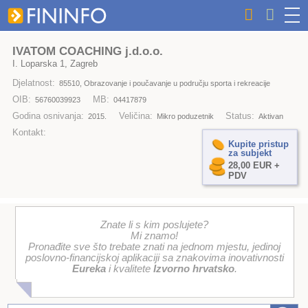
IVATOM COACHING j.d.o.o.
I. Loparska 1, Zagreb
Djelatnost:
85510, Obrazovanje i poučavanje u području sporta i rekreacije
OIB:
MB:
56760039923
04417879
Godina osnivanja:
Veličina:
Status:
2015.
Mikro poduzetnik
Aktivan
Kontakt:
Kupite pristup
za subjekt
28,00 EUR +
PDV
Znate li s kim poslujete?
Mi znamo!
Pronađite sve što trebate znati na jednom mjestu, jedinoj
poslovno-financijskoj aplikaciji sa znakovima inovativnosti
Eureka
i kvalitete
Izvorno hrvatsko
.