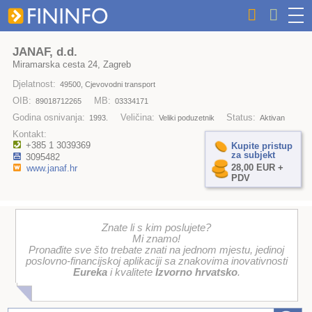
JANAF, d.d.
Miramarska cesta 24, Zagreb
Djelatnost:
49500, Cjevovodni transport
OIB:
MB:
89018712265
03334171
Godina osnivanja:
Veličina:
Status:
1993.
Veliki poduzetnik
Aktivan
Kontakt:
+385 1 3039369
Kupite pristup
za subjekt
3095482
28,00 EUR +
www.janaf.hr
PDV
Znate li s kim poslujete?
Mi znamo!
Pronađite sve što trebate znati na jednom mjestu, jedinoj
poslovno-financijskoj aplikaciji sa znakovima inovativnosti
Eureka
i kvalitete
Izvorno hrvatsko
.