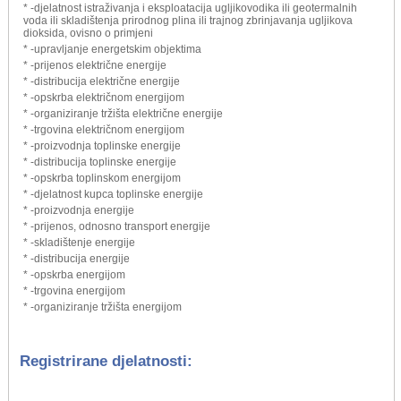
* -djelatnost istraživanja i eksploatacija ugljikovodika ili geotermalnih
voda ili skladištenja prirodnog plina ili trajnog zbrinjavanja ugljikova
dioksida, ovisno o primjeni
* -upravljanje energetskim objektima
* -prijenos električne energije
* -distribucija električne energije
* -opskrba električnom energijom
* -organiziranje tržišta električne energije
* -trgovina električnom energijom
* -proizvodnja toplinske energije
* -distribucija toplinske energije
* -opskrba toplinskom energijom
* -djelatnost kupca toplinske energije
* -proizvodnja energije
* -prijenos, odnosno transport energije
* -skladištenje energije
* -distribucija energije
* -opskrba energijom
* -trgovina energijom
* -organiziranje tržišta energijom
Registrirane djelatnosti: