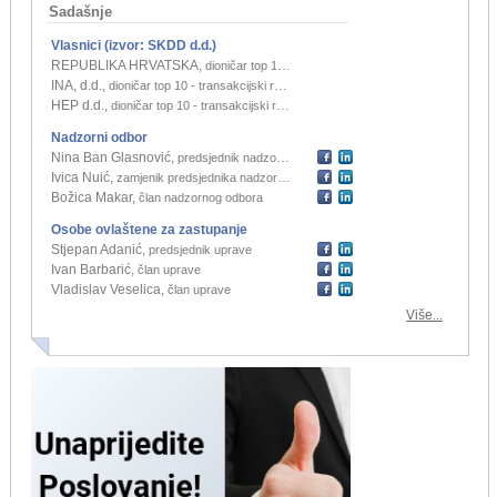
Sadašnje
Vlasnici (izvor: SKDD d.d.)
REPUBLIKA HRVATSKA
,
dioničar top 10 - zastupnički račun
(78,51%)
INA, d.d.
,
dioničar top 10 - transakcijski račun
(11,8%)
HEP d.d.
,
dioničar top 10 - transakcijski račun
(5,36%)
Nadzorni odbor
Nina Ban Glasnović
,
predsjednik nadzornog odbora
Ivica Nuić
,
zamjenik predsjednika nadzornog odbora
Božica Makar
,
član nadzornog odbora
Osobe ovlaštene za zastupanje
Stjepan Adanić
,
predsjednik uprave
Ivan Barbarić
,
član uprave
Vladislav Veselica
,
član uprave
Više...