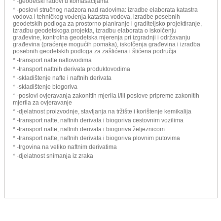
* -geodetski radovi u komasacijama
* -poslovi stručnog nadzora nad radovima: izradbe elaborata katastra
vodova i tehničkog vođenja katastra vodova, izradbe posebnih
geodetskih podloga za prostorno planiranje i graditeljsko projektiranje,
izradbu geodetskoga projekta, izradbu elaborata o iskolčenju
građevine, kontrolna geodetska mjerenja pri izgradnji i održavanju
građevina (praćenje mogućih pomaka), iskolčenja građevina i izradba
posebnih geodetskih podloga za zaštićena i štićena područja
* -transport nafte naftovodima
* -transport naftnih derivata produktovodima
* -skladištenje nafte i naftnih derivata
* -skladištenje biogoriva
* -poslovi ovjeravanja zakonitih mjerila i/ili poslove pripreme zakonitih
mjerila za ovjeravanje
* -djelatnost proizvodnje, stavljanja na tržište i korištenje kemikalija
* -transport nafte, naftnih derivata i biogoriva cestovnim vozilima
* -transport nafte, naftnih derivata i biogoriva željeznicom
* -transport nafte, naftnih derivata i biogoriva plovnim putovima
* -trgovina na veliko naftnim derivatima
* -djelatnost snimanja iz zraka