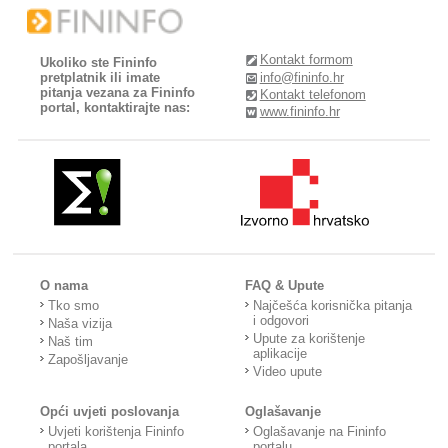
Kontakt formom
Ukoliko ste Fininfo
pretplatnik ili imate
info@fininfo.hr
pitanja vezana za Fininfo
Kontakt telefonom
portal, kontaktirajte nas:
www.fininfo.hr
O nama
FAQ & Upute
Tko smo
Najčešća korisnička pitanja
i odgovori
Naša vizija
Upute za korištenje
Naš tim
aplikacije
Zapošljavanje
Video upute
Opći uvjeti poslovanja
Oglašavanje
Uvjeti korištenja Fininfo
Oglašavanje na Fininfo
portala
portalu