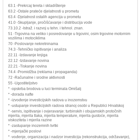
63.1 -Prekrcaj tereta i skladištenje
63.2 -Ostale prateće djelatnosti u prometu
63.4 -Djelatnost ostalih agencija u prometu
41.0 -Skupljanje, pročišćavanje i distribucija vode
73.10.2 -Istraž. i razvoj u tehn. i tehnol. znan.
51 -Trgovina na veliko i posredovanje u trgovini, osim trgovine motornim
vozilima i motociklima
70 -Poslovanje nekretninama
74.3 -Tehničko ispitivanje i analiza
22.11 -Izdavanje knjiga
22.12 -Izdavanje novina
22.21 -Tiskanje novina
74.4 -Promidžba (reklama i propaganda)
72 -Računalne i srodne aktivnosti
55 -Ugostiteljstvo
* -opskrba brodova u luci terminala Omišalj
* -dorada nafte
* -izvođenje investicijskih radova u inozemstvu
* -ustupanje investicijskih radova stranoj osobi u Republici Hrvatskoj
* -servis, ispitivanje i ovjeravanje: turbinskih i obujamskih protočnih
mjerila, mjerila tlaka, mjerila temperature, mjerila gustoće, mjerila
viskoziteta i mjerila razine
* -zastupanje inozemnih tvrtki
* -mjenjački poslovi
* -vođenje, organizacija i nadzor investicija (rekonstrukcija, održavanje),