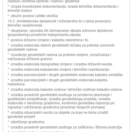
nabava i kontrola opreme i radova i građenje
* -izrada investicijske dokumentacije, izrada tehničke dokumentacije i
tehnički nadzor
* -stručni poslovi zaštite okoliša
74.2 -Arhitektonske djelatnosti i inženjerstvo te s njima povezano
tehničko savjetovanje
* -skupljanje, oporaba i/ili zbrinjavanje otpada odnosno djelatnost
gospodarenja posebnim kategorijama otpada
* -poslovi državne izmjere i katastra nekretnina i to:
* -izradba elaborata stalnih geodetskih točaka za potrebe osnovnih
geodetskih radova
* -izvođenje geodetskih radova za potrebe izmjere, označivanja i
održavanja državne granice
* -izradba elaborata topografske izmjere i izradbe državnih karata
* -izradba elaborata katastarske izmjere i tehničke reambulacije
* -izradba parcelacijskih i drugih geodetskih elaborata katastra zemljišta
* -izradba parcelacijskih i drugih geodetskih elaborata katastra
nekretnina
* -izradba elaborata katastra vodova i tehničko vođenje katastra vodova
* -izradba posebnih geodetskih podloga za prostorno planiranje i
graditeljsko projektiranje, izradba geodetskoga projekta, izradba
elaborata o iskolčenju građevine, kontrolna geodetska mjerenja pri
izgradnji i održavanju građevina (praćenje mogućih pomaka)
* -izradba situacijskih nacrta za objekte za koje ne treba izraditi
geodetski projekt
* -iskolčenje građevina
* -izradba posebnih geodetskih podloga za zaštićena i štićena područja