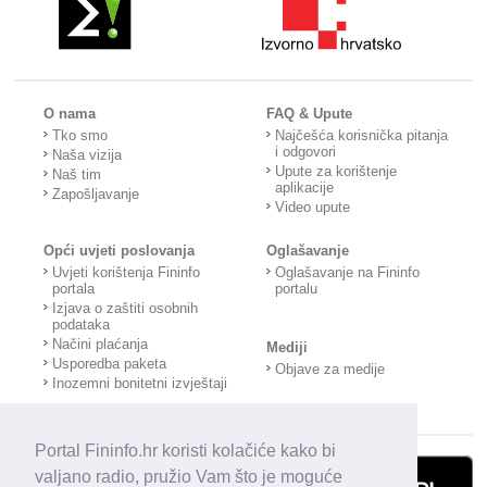
O nama
FAQ & Upute
Tko smo
Najčešća korisnička pitanja
i odgovori
Naša vizija
Upute za korištenje
Naš tim
aplikacije
Zapošljavanje
Video upute
Opći uvjeti poslovanja
Oglašavanje
Uvjeti korištenja Fininfo
Oglašavanje na Fininfo
portala
portalu
Izjava o zaštiti osobnih
podataka
Načini plaćanja
Mediji
Usporedba paketa
Objave za medije
Inozemni bonitetni izvještaji
Portal Fininfo.hr koristi kolačiće kako bi
valjano radio, pružio Vam što je moguće