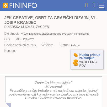
JFK CREATIVE, OBRT ZA GRAFIČKI DIZAJN, VL.
JOSIP KRANJEC
DINARSKA ULICA 51, ZAGREB
Djelatnost:
74120, Djelatnosti grafičkog dizajna i vizualnih komunikacija
OIB:
MB:
97740675
Godina osnivanja:
Veličina:
Status:
2017.
-
Aktivan
Kontakt:
Kupite pristup
za subjekt
28,00 EUR +
PDV
Znate li s kim poslujete?
Mi znamo!
Pronađite sve što trebate znati na jednom mjestu, jedinoj
poslovno-financijskoj aplikaciji sa znakovima inovativnosti
Eureka
i kvalitete
Izvorno hrvatsko
.