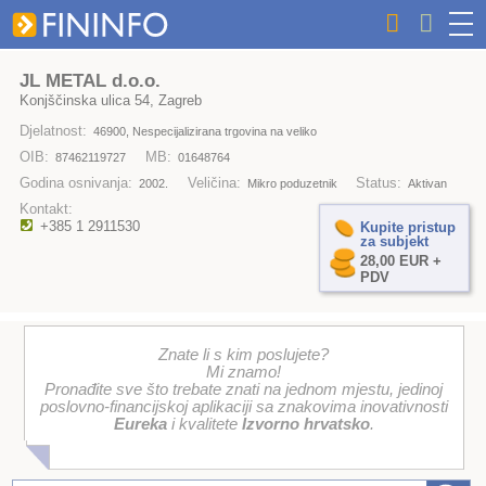
JL METAL d.o.o.
Konjščinska ulica 54, Zagreb
Djelatnost:
46900, Nespecijalizirana trgovina na veliko
OIB:
MB:
87462119727
01648764
Godina osnivanja:
Veličina:
Status:
2002.
Mikro poduzetnik
Aktivan
Kontakt:
+385 1 2911530
Kupite pristup
za subjekt
28,00 EUR +
PDV
Znate li s kim poslujete?
Mi znamo!
Pronađite sve što trebate znati na jednom mjestu, jedinoj
poslovno-financijskoj aplikaciji sa znakovima inovativnosti
Eureka
i kvalitete
Izvorno hrvatsko
.