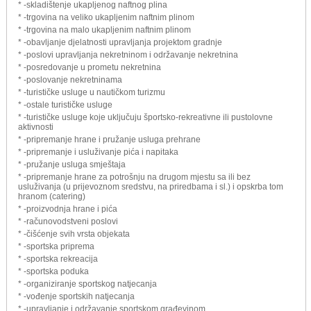
* -skladištenje ukapljenog naftnog plina
* -trgovina na veliko ukapljenim naftnim plinom
* -trgovina na malo ukapljenim naftnim plinom
* -obavljanje djelatnosti upravljanja projektom gradnje
* -poslovi upravljanja nekretninom i održavanje nekretnina
* -posredovanje u prometu nekretnina
* -poslovanje nekretninama
* -turističke usluge u nautičkom turizmu
* -ostale turističke usluge
* -turističke usluge koje uključuju športsko-rekreativne ili pustolovne
aktivnosti
* -pripremanje hrane i pružanje usluga prehrane
* -pripremanje i usluživanje pića i napitaka
* -pružanje usluga smještaja
* -pripremanje hrane za potrošnju na drugom mjestu sa ili bez
usluživanja (u prijevoznom sredstvu, na priredbama i sl.) i opskrba tom
hranom (catering)
* -proizvodnja hrane i pića
* -računovodstveni poslovi
* -čišćenje svih vrsta objekata
* -sportska priprema
* -sportska rekreacija
* -sportska poduka
* -organiziranje sportskog natjecanja
* -vođenje sportskih natjecanja
* -upravljanje i održavanje sportskom građevinom