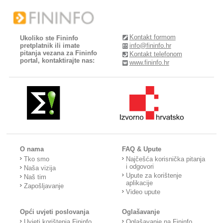
Kontakt formom
Ukoliko ste Fininfo
pretplatnik ili imate
info@fininfo.hr
pitanja vezana za Fininfo
Kontakt telefonom
portal, kontaktirajte nas:
www.fininfo.hr
O nama
FAQ & Upute
Tko smo
Najčešća korisnička pitanja
i odgovori
Naša vizija
Upute za korištenje
Naš tim
aplikacije
Zapošljavanje
Video upute
Opći uvjeti poslovanja
Oglašavanje
Uvjeti korištenja Fininfo
Oglašavanje na Fininfo