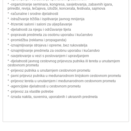
* -organiziranje seminara, kongresa, savjetovanja, zabavnih igara,
priredbi, revija, tečajeva, izložbi, koncerata, festivala, sajmova
* -računalne i srodne djelatnosti
* -istraživanje tržišta i ispitivanje javnog mnijenja
* -frizerski saloni i saloni za uljepšavanje
* -djelatnosti za njegu i održavanje tijela
* -popravak predmeta za osobnu uporabu i kućanstvo
* -promidžba (reklama i propaganda)
* -iznajmljivanje strojeva i opreme, bez rukovatelja
* -iznajmljivanje predmeta za osobnu uporabu i kućanstvo
* -savjetovanje u vezi s poslovanjem i upravljanjem
* -djelatnosti javnog cestovnog prijevoza putnika ili tereta u unutarnjem
cestovnom prometu
* -prijevoz putnika u unutarnjem cestovnom prometu
* -javni prijevoz putnika u međunarodnom linijskom cestovnom prometu
* -prijevoz tereta u unutarnjem i međunarodnom cestovnom prometu
* -agencijske djelatnosti u cestovnom prometu
* -prijevoz za vlastite potrebe
* -izrada nakita, suvenira, uporabnih i ukrasnih predmeta