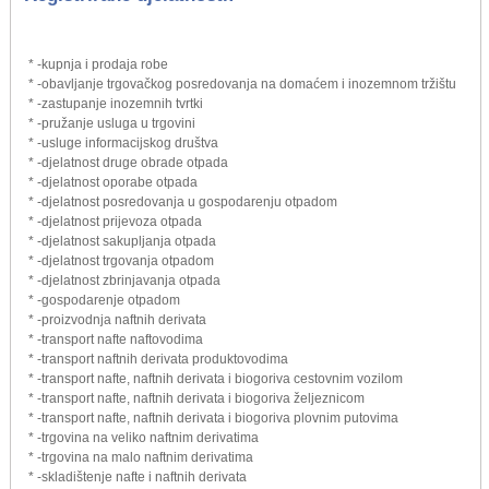
* -kupnja i prodaja robe
* -obavljanje trgovačkog posredovanja na domaćem i inozemnom tržištu
* -zastupanje inozemnih tvrtki
* -pružanje usluga u trgovini
* -usluge informacijskog društva
* -djelatnost druge obrade otpada
* -djelatnost oporabe otpada
* -djelatnost posredovanja u gospodarenju otpadom
* -djelatnost prijevoza otpada
* -djelatnost sakupljanja otpada
* -djelatnost trgovanja otpadom
* -djelatnost zbrinjavanja otpada
* -gospodarenje otpadom
* -proizvodnja naftnih derivata
* -transport nafte naftovodima
* -transport naftnih derivata produktovodima
* -transport nafte, naftnih derivata i biogoriva cestovnim vozilom
* -transport nafte, naftnih derivata i biogoriva željeznicom
* -transport nafte, naftnih derivata i biogoriva plovnim putovima
* -trgovina na veliko naftnim derivatima
* -trgovina na malo naftnim derivatima
* -skladištenje nafte i naftnih derivata