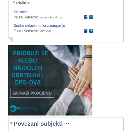
Sadašnje
Vlasnici
Paula Seferović
,
jedini član d.o.o.
Osobe ovlaštene za zastupanje
Paula Seferović
,
direktor
...
Povezani subjekti