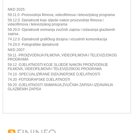
NKD 2025:
59.11.0 -Proizvodnja filmova, videofilmova i televizijskog programa
59.12.0 -Djelatnosti koje slijede nakon proizvodnje filmova i
videofilmova i televizijskog programa
59.20.0 -Djelatnosti snimanja zvučnih zapisa i izdavanja glazbenih
zapisa
74.12.0 -Djelatnosti grafičkog dizajna i vizualnih komunikacija
74.20.0 -Fotografske djelatnosti
NKD 2007:
59.11 -PROIZVODNJA FILMOVA, VIDEOFILMOVA I TELEVIZIJSKOG
PROGRAMA
59.12 -DJELATNOSTI KOJE SLIJEDE NAKON PROIZVODNJE
FILMOVA, VIDEOFILMOVA I TELEVIZIJSKOG PROGRAMA
74.10 -SPECIJALIZIRANE DIZAJNERSKE DJELATNOSTI
74.20 -FOTOGRAFSKE DJELATNOSTI
59.20 -DJELATNOSTI SNIMANJA ZVUČNIH ZAPISA I IZDAVANJA
GLAZBENIH ZAPISA