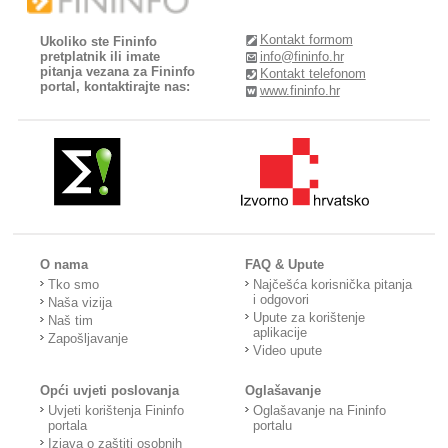
Kontakt formom
Ukoliko ste Fininfo
pretplatnik ili imate
info@fininfo.hr
pitanja vezana za Fininfo
Kontakt telefonom
portal, kontaktirajte nas:
www.fininfo.hr
O nama
FAQ & Upute
Tko smo
Najčešća korisnička pitanja
i odgovori
Naša vizija
Upute za korištenje
Naš tim
aplikacije
Zapošljavanje
Video upute
Opći uvjeti poslovanja
Oglašavanje
Uvjeti korištenja Fininfo
Oglašavanje na Fininfo
portala
portalu
Izjava o zaštiti osobnih