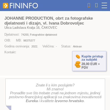
JOHANNE PRODUCTION, obrt za fotografske
djelatnosti i dizajn, vl. Ivana Dobrovoljec
Ulica Ladislava Kralja 16, ČAKOVEC
Djelatnost:
74200, Fotografske djelatnosti
OIB:
MB:
98375377
Godina osnivanja:
Veličina:
Status:
2022.
-
Aktivan
Kontakt:
Kupite pristup
za subjekt
28,00 EUR +
PDV
Znate li s kim poslujete?
Mi znamo!
Pronađite sve što trebate znati na jednom mjestu, jedinoj
poslovno-financijskoj aplikaciji sa znakovima inovativnosti
Eureka
i kvalitete
Izvorno hrvatsko
.