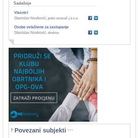
Sadašnje
Vlasnici
Stanislav Novković
,
jedini osnivač j.d.o.o.
Osobe ovlaštene za zastupanje
Stanislav Novković
,
direktor
...
Povezani subjekti