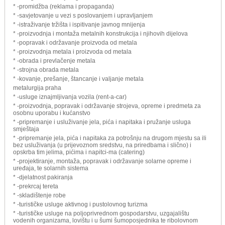
* -promidžba (reklama i propaganda)
* -savjetovanje u vezi s poslovanjem i upravljanjem
* -istraživanje tržišta i ispitivanje javnog mnijenja
* -proizvodnja i montaža metalnih konstrukcija i njihovih dijelova
* -popravak i održavanje proizvoda od metala
* -proizvodnja metala i proizvoda od metala
* -obrada i prevlačenje metala
* -strojna obrada metala
* -kovanje, prešanje, štancanje i valjanje metala
metalurgija praha
* -usluge iznajmljivanja vozila (rent-a-car)
* -proizvodnja, popravak i održavanje strojeva, opreme i predmeta za
osobnu uporabu i kućanstvo
* -pripremanje i usluživanje jela, pića i napitaka i pružanje usluga
smještaja
* -pripremanje jela, pića i napitaka za potrošnju na drugom mjestu sa ili
bez usluživanja (u prijevoznom sredstvu, na priredbama i slično) i
opskrba tim jelima, pićima i napitci-ma (catering)
* -projektiranje, montaža, popravak i održavanje solarne opreme i
uređaja, te solarnih sistema
* -djelatnost pakiranja
* -prekrcaj tereta
* -skladištenje robe
* -turističke usluge aktivnog i pustolovnog turizma
* -turističke usluge na poljoprivrednom gospodarstvu, uzgajalištu
vodenih organizama, lovištu i u šumi šumoposjednika te ribolovnom