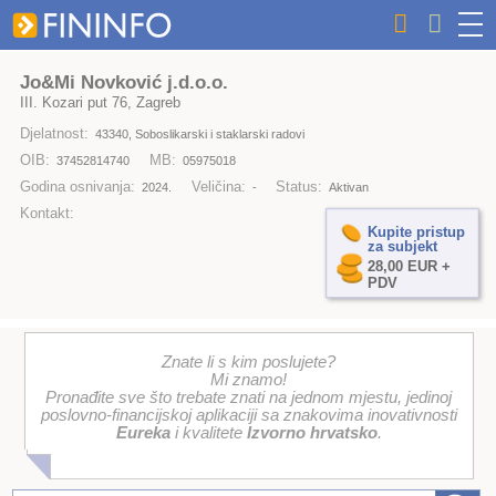
Jo&Mi Novković j.d.o.o.
III. Kozari put 76, Zagreb
Djelatnost:
43340, Soboslikarski i staklarski radovi
OIB:
MB:
37452814740
05975018
Godina osnivanja:
Veličina:
Status:
2024.
-
Aktivan
Kontakt:
Kupite pristup
za subjekt
28,00 EUR +
PDV
Znate li s kim poslujete?
Mi znamo!
Pronađite sve što trebate znati na jednom mjestu, jedinoj
poslovno-financijskoj aplikaciji sa znakovima inovativnosti
Eureka
i kvalitete
Izvorno hrvatsko
.