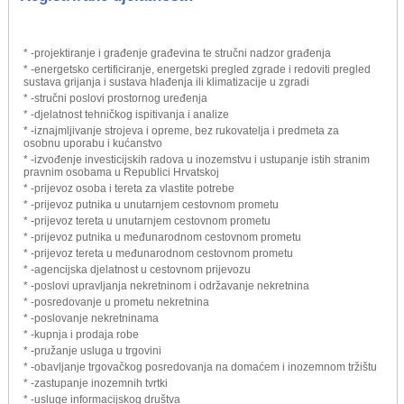
* -projektiranje i građenje građevina te stručni nadzor građenja
* -energetsko certificiranje, energetski pregled zgrade i redoviti pregled
sustava grijanja i sustava hlađenja ili klimatizacije u zgradi
* -stručni poslovi prostornog uređenja
* -djelatnost tehničkog ispitivanja i analize
* -iznajmljivanje strojeva i opreme, bez rukovatelja i predmeta za
osobnu uporabu i kućanstvo
* -izvođenje investicijskih radova u inozemstvu i ustupanje istih stranim
pravnim osobama u Republici Hrvatskoj
* -prijevoz osoba i tereta za vlastite potrebe
* -prijevoz putnika u unutarnjem cestovnom prometu
* -prijevoz tereta u unutarnjem cestovnom prometu
* -prijevoz putnika u međunarodnom cestovnom prometu
* -prijevoz tereta u međunarodnom cestovnom prometu
* -agencijska djelatnost u cestovnom prijevozu
* -poslovi upravljanja nekretninom i održavanje nekretnina
* -posredovanje u prometu nekretnina
* -poslovanje nekretninama
* -kupnja i prodaja robe
* -pružanje usluga u trgovini
* -obavljanje trgovačkog posredovanja na domaćem i inozemnom tržištu
* -zastupanje inozemnih tvrtki
* -usluge informacijskog društva