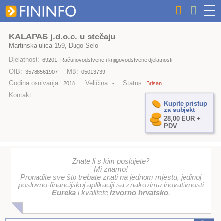
KALAPAS j.d.o.o. u stečaju
Martinska ulica 159, Dugo Selo
Djelatnost:
69201, Računovodstvene i knjigovodstvene djelatnosti
OIB:
MB:
35788561907
05013739
Godina osnivanja:
Veličina:
Status:
2018.
-
Brisan
Kontakt:
Kupite pristup
za subjekt
28,00 EUR +
PDV
Znate li s kim poslujete?
Mi znamo!
Pronađite sve što trebate znati na jednom mjestu, jedinoj
poslovno-financijskoj aplikaciji sa znakovima inovativnosti
Eureka
i kvalitete
Izvorno hrvatsko
.