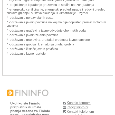
* -trgovina uzgojno valjanim životinjama i genetskim materijalom
* -projektiranje i građenje građevina te stručni nadzor građenja
* -energetsko certificiranje, energetski pregled zgrade i redoviti pregled
sustava grijanja i sustava hlađenja ili klimatizacije u zgradi
* -održavanje nerazvrstanih cesta
* -održavanje javnih površina na kojima nije dopušten promet motornim
vozilima
* -održavanje građevina javne odvodnje oborinskih voda
* -održavanje javnih zelenih površina
* -održavanje građevina, uređaja i predmeta javne namjene
* -održavanje groblja i krematorija unutar groblja
* -održavanje čistoće javnih površina
* -održavanje javne rasvjete
Kontakt formom
Ukoliko ste Fininfo
pretplatnik ili imate
info@fininfo.hr
pitanja vezana za Fininfo
Kontakt telefonom
portal, kontaktirajte nas: