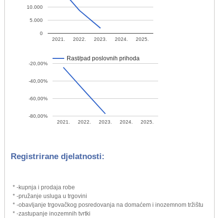
10.000
5.000
0
2021.
2022.
2023.
2024.
2025.
Rast/pad poslovnih prihoda
-20,00%
-40,00%
-60,00%
-80,00%
2021.
2022.
2023.
2024.
2025.
Registrirane djelatnosti:
* -kupnja i prodaja robe
* -pružanje usluga u trgovini
* -obavljanje trgovačkog posredovanja na domaćem i inozemnom tržištu
* -zastupanje inozemnih tvrtki