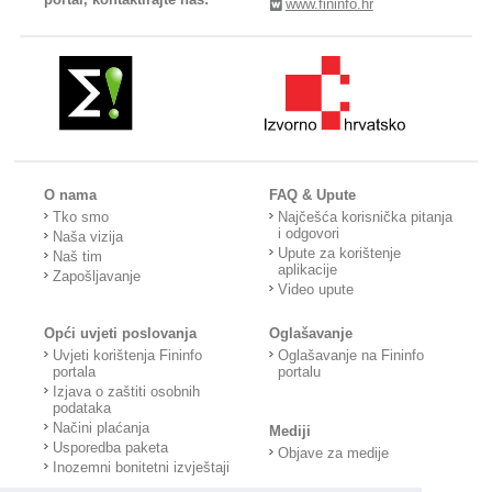
www.fininfo.hr
O nama
FAQ & Upute
Tko smo
Najčešća korisnička pitanja
i odgovori
Naša vizija
Upute za korištenje
Naš tim
aplikacije
Zapošljavanje
Video upute
Opći uvjeti poslovanja
Oglašavanje
Uvjeti korištenja Fininfo
Oglašavanje na Fininfo
portala
portalu
Izjava o zaštiti osobnih
podataka
Načini plaćanja
Mediji
Usporedba paketa
Objave za medije
Inozemni bonitetni izvještaji