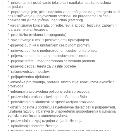
* -pripremanje i usluživanje jela, pića i napitaka i pružanje usluga
smještaja
* -pripremanje jela, pića i napitaka za potrošnju na drugom mjestu sa ili
bez usluživanja (u prijevoznom sredstvu, na priredbama i slično) i
opskrba tim jelima, pićima i napitcima (catering)
* -organiziranje koncerata, priredbi, revija, izložbi, festivala, zabavnih
igara,seminara i tečajeva
* -promidžba (reklama i propaganda)
* -savjetovanje u vezi s poslovanjem i upravljanjem
* -prijevoz putnika u unutarnjem cestovnom prometu
* -prijevoz putnika u međunarodnom cestovnom prometu
* -prijevoz tereta u unutarnjem cestovnom prometu
* -prijevoz tereta u međunarodnom cestovnom prometu
* -prijevoz osoba i tereta za vlastite potrebe
* -računovodstveni poslovi
* -poljoprivredna djelatnost
* -ekološka proizvodnja, prerada, distribucija, uvoz i izvoz ekoloških
proizvoda
* -integrirana proizvodnja poljoprivrednih proizvoda
* -proizvodnja brašna i stavljanje brašna na tržište
* -potvrđivanja sukladnosti sa specifikacijom proizvoda
* -stručni poslovi u području savjetodavne djelatnosti u poljoprivredi,
ruralnom razvoju, ribarstvu te unapređenju gospodarenja u šumama i
šumskim zemljištima šumoposjednika
* -proizvodnja i uzgoj uzgojno valjanih životinja
* -oplođivanje domaćih životinja