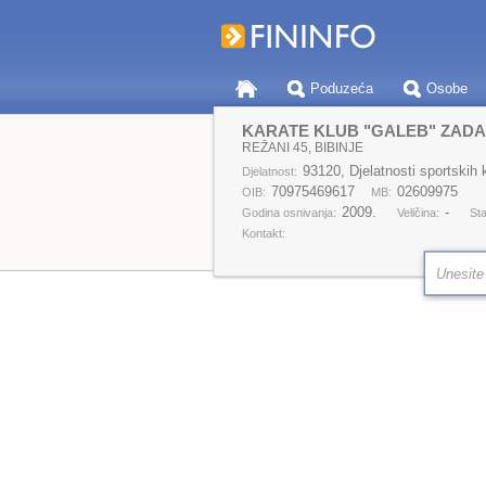
Poduzeća
Osobe
KARATE KLUB "GALEB" ZAD
REŽANI 45, BIBINJE
93120, Djelatnosti sportskih 
Djelatnost:
70975469617
02609975
OIB:
MB:
2009.
-
Godina osnivanja:
Veličina:
Sta
Kontakt: