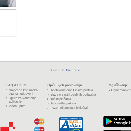
Fininfo
>
Poduzeće
FAQ & Upute
Opći uvjeti poslovanja
Oglašavanje
Najčešća korisnička
Uvjeti korištenja Fininfo portala
Oglašavanje n
pitanja i odgovori
Izjava o zaštiti osobnih podataka
Upute za korištenje
Načini plaćanja
aplikacije
Usporedba paketa
Video upute
Inozemni bonitetni izvještaji