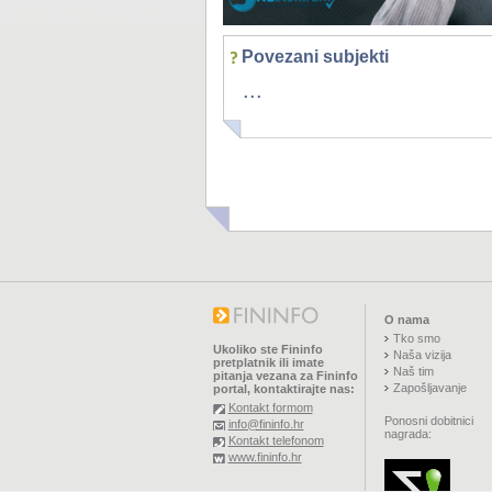
Povezani subjekti
...
O nama
Tko smo
Ukoliko ste Fininfo
Naša vizija
pretplatnik ili imate
Naš tim
pitanja vezana za Fininfo
Zapošljavanje
portal, kontaktirajte nas:
Kontakt formom
Ponosni dobitnici
info@fininfo.hr
nagrada:
Kontakt telefonom
www.fininfo.hr