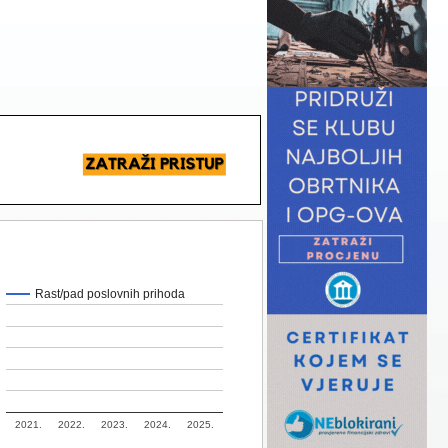
Rast/pad poslovnih prihoda
2021.
2022.
2023.
2024.
2025.