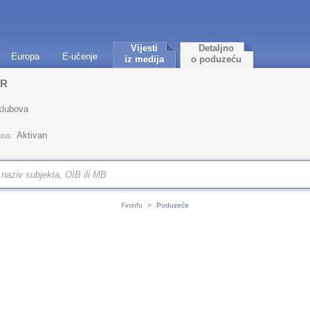
Vijesti
Detaljno
Europa
E-učenje
iz medija
o poduzeću
AR
klubova
Aktivan
tus:
Fininfo
>
Poduzeće