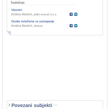
Sadašnje
Vlasnici
Kristina Martinić
,
jedini osnivač d.o.o.
Osobe ovlaštene za zastupanje
Kristina Martinić
,
direktor
...
Povezani subjekti