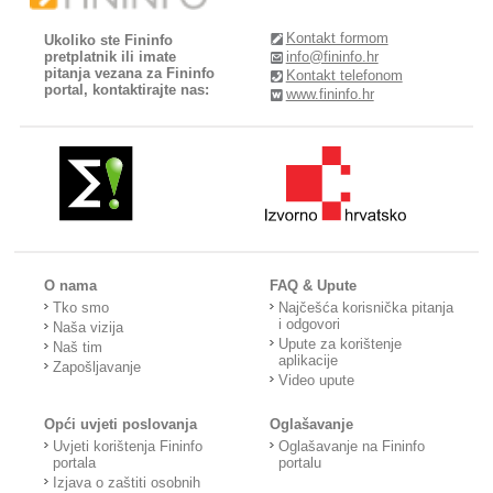
Kontakt formom
Ukoliko ste Fininfo
pretplatnik ili imate
info@fininfo.hr
pitanja vezana za Fininfo
Kontakt telefonom
portal, kontaktirajte nas:
www.fininfo.hr
O nama
FAQ & Upute
Tko smo
Najčešća korisnička pitanja
i odgovori
Naša vizija
Upute za korištenje
Naš tim
aplikacije
Zapošljavanje
Video upute
Opći uvjeti poslovanja
Oglašavanje
Uvjeti korištenja Fininfo
Oglašavanje na Fininfo
portala
portalu
Izjava o zaštiti osobnih