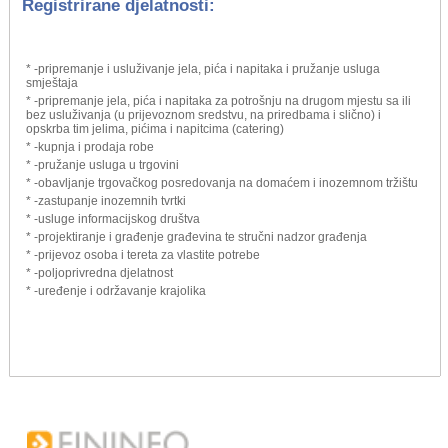
Registrirane djelatnosti:
* -pripremanje i usluživanje jela, pića i napitaka i pružanje usluga
smještaja
* -pripremanje jela, pića i napitaka za potrošnju na drugom mjestu sa ili
bez usluživanja (u prijevoznom sredstvu, na priredbama i slično) i
opskrba tim jelima, pićima i napitcima (catering)
* -kupnja i prodaja robe
* -pružanje usluga u trgovini
* -obavljanje trgovačkog posredovanja na domaćem i inozemnom tržištu
* -zastupanje inozemnih tvrtki
* -usluge informacijskog društva
* -projektiranje i građenje građevina te stručni nadzor građenja
* -prijevoz osoba i tereta za vlastite potrebe
* -poljoprivredna djelatnost
* -uređenje i održavanje krajolika