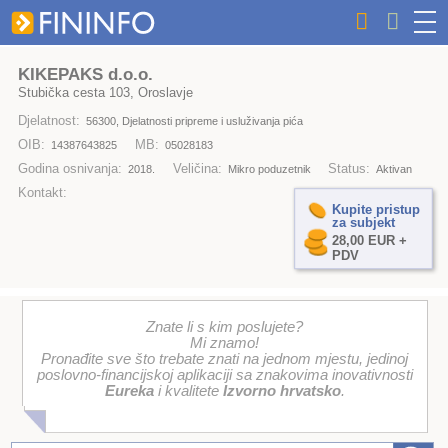
KIKEPAKS d.o.o.
Stubička cesta 103, Oroslavje
Djelatnost:
56300, Djelatnosti pripreme i usluživanja pića
OIB:
MB:
14387643825
05028183
Godina osnivanja:
Veličina:
Status:
2018.
Mikro poduzetnik
Aktivan
Kontakt:
Kupite pristup
za subjekt
28,00 EUR +
PDV
Znate li s kim poslujete?
Mi znamo!
Pronađite sve što trebate znati na jednom mjestu, jedinoj
poslovno-financijskoj aplikaciji sa znakovima inovativnosti
Eureka
i kvalitete
Izvorno hrvatsko
.