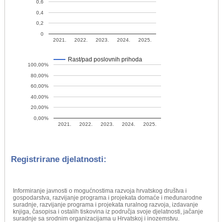
0,6
0,4
0,2
0
2021.
2022.
2023.
2024.
2025.
Rast/pad poslovnih prihoda
100,00%
80,00%
60,00%
40,00%
20,00%
0,00%
2021.
2022.
2023.
2024.
2025.
Registrirane djelatnosti:
Informiranje javnosti o mogućnostima razvoja hrvatskog društva i
gospodarstva, razvijanje programa i projekata domaće i međunarodne
suradnje, razvijanje programa i projekata ruralnog razvoja, izdavanje
knjiga, časopisa i ostalih tiskovina iz područja svoje djelatnosti, jačanje
suradnje sa srodnim organizacijama u Hrvatskoj i inozemstvu.