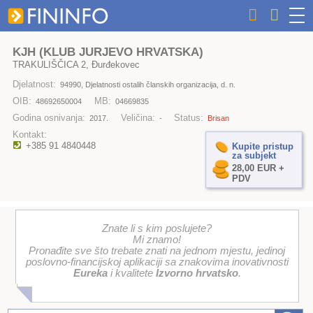
KJH (KLUB JURJEVO HRVATSKA)
TRAKULIŠČICA 2, Đurđekovec
Djelatnost:
94990, Djelatnosti ostalih članskih organizacija, d. n.
OIB:
MB:
48692650004
04669835
Godina osnivanja:
Veličina:
Status:
2017.
-
Brisan
Kontakt:
+385 91 4840448
Kupite pristup
za subjekt
28,00 EUR +
PDV
Znate li s kim poslujete?
Mi znamo!
Pronađite sve što trebate znati na jednom mjestu, jedinoj
poslovno-financijskoj aplikaciji sa znakovima inovativnosti
Eureka
i kvalitete
Izvorno hrvatsko
.