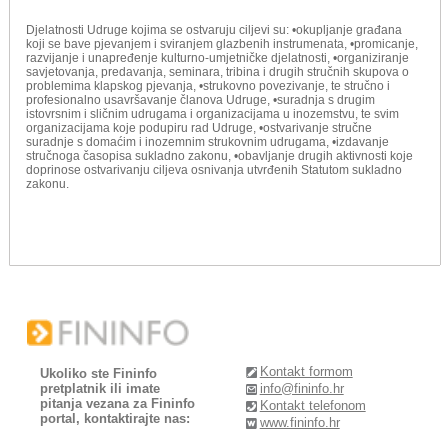
Djelatnosti Udruge kojima se ostvaruju ciljevi su: •okupljanje građana
koji se bave pjevanjem i sviranjem glazbenih instrumenata, •promicanje,
razvijanje i unapređenje kulturno-umjetničke djelatnosti, •organiziranje
savjetovanja, predavanja, seminara, tribina i drugih stručnih skupova o
problemima klapskog pjevanja, •strukovno povezivanje, te stručno i
profesionalno usavršavanje članova Udruge, •suradnja s drugim
istovrsnim i sličnim udrugama i organizacijama u inozemstvu, te svim
organizacijama koje podupiru rad Udruge, •ostvarivanje stručne
suradnje s domaćim i inozemnim strukovnim udrugama, •izdavanje
stručnoga časopisa sukladno zakonu, •obavljanje drugih aktivnosti koje
doprinose ostvarivanju ciljeva osnivanja utvrđenih Statutom sukladno
zakonu.
Kontakt formom
Ukoliko ste Fininfo
pretplatnik ili imate
info@fininfo.hr
pitanja vezana za Fininfo
Kontakt telefonom
portal, kontaktirajte nas:
www.fininfo.hr