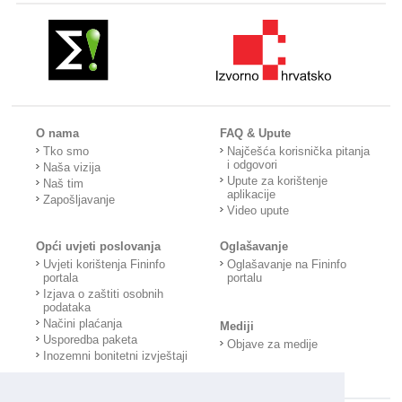
O nama
FAQ & Upute
Tko smo
Najčešća korisnička pitanja
i odgovori
Naša vizija
Upute za korištenje
Naš tim
aplikacije
Zapošljavanje
Video upute
Opći uvjeti poslovanja
Oglašavanje
Uvjeti korištenja Fininfo
Oglašavanje na Fininfo
portala
portalu
Izjava o zaštiti osobnih
podataka
Načini plaćanja
Mediji
Usporedba paketa
Objave za medije
Inozemni bonitetni izvještaji