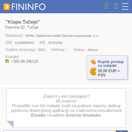
"Klapa Tučepi"
Kamena 62, Tučepi
Djelatnost:
94990, Djelatnosti ostalih članskih organizacija, d. n.
OIB:
MB:
81188808443
05751250
Godina osnivanja:
Veličina:
Status:
2023.
-
Aktivan
Kontakt:
+385 98 286118
Kupite pristup
za subjekt
28,00 EUR +
PDV
Znate li s kim poslujete?
Mi znamo!
Pronađite sve što trebate znati na jednom mjestu, jedinoj
poslovno-financijskoj aplikaciji sa znakovima inovativnosti
Eureka
i kvalitete
Izvorno hrvatsko
.