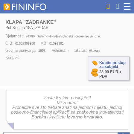
KLAPA "ZADRANKE"
Put Kotlara 18A, ZADAR
Djelatnost:
94990, Djelatnosti ostalih članskih organizacija, d. n.
OIB:
MB:
01852309958
01399381
Godina osnivanja:
Veličina:
Status:
1998.
-
Aktivan
Kontakt:
Kupite pristup
za subjekt
28,00 EUR +
PDV
Znate li s kim poslujete?
Mi znamo!
Pronađite sve što trebate znati na jednom mjestu, jedinoj
poslovno-financijskoj aplikaciji sa znakovima inovativnosti
Eureka
i kvalitete
Izvorno hrvatsko
.