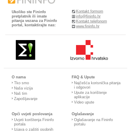
Kontakt formom
Ukoliko ste Fininfo
pretplatnik ili imate
info@fininfo.hr
pitanja vezana za Fininfo
Kontakt telefonom
portal, kontaktirajte nas:
www.fininfo.hr
O nama
FAQ & Upute
Tko smo
Najčešća korisnička pitanja
i odgovori
Naša vizija
Upute za korištenje
Naš tim
aplikacije
Zapošljavanje
Video upute
Opći uvjeti poslovanja
Oglašavanje
Uvjeti korištenja Fininfo
Oglašavanje na Fininfo
portala
portalu
Izjava o zaštiti osobnih