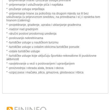
* -pripremanje hrane i pružanje usluga prehrane
* -pripremanje i usluživanje pića i napitaka
* -pružanje usluga smještaja
* -pripremanje hrane za potrošnju na drugom mjestu sa ili bez
usluživanja (u prijevoznom sredstvu, na priredbama i sl.) i opskrba tom
hranom (catering)
* -projektiranje, građenje, upraba i uklanjanje građevina
* -nadzor nad gradnjom
* -stručni poslovi prostornog uređenja
* -poslovanje nekretninama
* -turističke usluge u nautičkom turizmu
* -turističke usluge u ostalim oblicima turističke ponude
* -ostale turističke usluge
* -turističke usluge koje uključuju športsko-rekreativne ili pustolovne
aktivnosti
* -savjetovanje u vezi s poslovanjem i upravljanjem
* -proizvodnja i obrada alata, brava i okova
* -uzgoj pasa i mačaka, ptica, gmazova, glodavaca i ribica