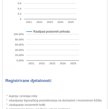
0,6
0,4
0,2
0
2021.
2022.
2023.
2024.
2025.
Rast/pad poslovnih prihoda
100,00%
80,00%
60,00%
40,00%
20,00%
0,00%
2021.
2022.
2023.
2024.
2025.
Registrirane djelatnosti:
* -kupnja i prodaja robe
* -obavljanje trgovačkog posredovanja na domaćem i inozemnom tržištu
* -zastupanje inozemnih tvrtki