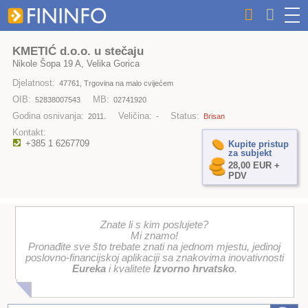
KMETIĆ d.o.o. u stečaju
Nikole Šopa 19 A, Velika Gorica
Djelatnost:
47761, Trgovina na malo cvijećem
OIB:
MB:
52838007543
02741920
Godina osnivanja:
Veličina:
Status:
2011.
-
Brisan
Kontakt:
+385 1 6267709
Kupite pristup
za subjekt
28,00 EUR +
PDV
Znate li s kim poslujete?
Mi znamo!
Pronađite sve što trebate znati na jednom mjestu, jedinoj
poslovno-financijskoj aplikaciji sa znakovima inovativnosti
Eureka
i kvalitete
Izvorno hrvatsko
.