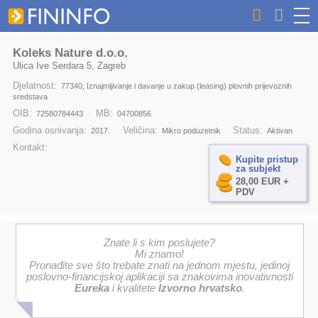
Koleks Nature d.o.o.
Ulica Ive Serdara 5, Zagreb
Djelatnost:
77340, Iznajmljivanje i davanje u zakup (leasing) plovnih prijevoznih
sredstava
OIB:
MB:
72580784443
04700856
Godina osnivanja:
Veličina:
Status:
2017.
Mikro poduzetnik
Aktivan
Kontakt:
Kupite pristup
za subjekt
28,00 EUR +
PDV
Znate li s kim poslujete?
Mi znamo!
Pronađite sve što trebate znati na jednom mjestu, jedinoj
poslovno-financijskoj aplikaciji sa znakovima inovativnosti
Eureka
i kvalitete
Izvorno hrvatsko
.