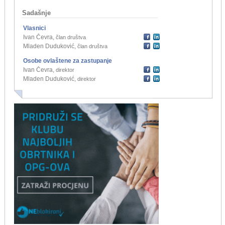
Sadašnje
Vlasnici
Ivan Čevra
,
član društva
Mladen Duduković
,
član društva
Osobe ovlaštene za zastupanje
Ivan Čevra
,
direktor
Mladen Duduković
,
direktor