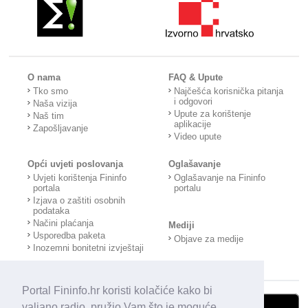
O nama
FAQ & Upute
Tko smo
Najčešća korisnička pitanja
i odgovori
Naša vizija
Upute za korištenje
Naš tim
aplikacije
Zapošljavanje
Video upute
Opći uvjeti poslovanja
Oglašavanje
Uvjeti korištenja Fininfo
Oglašavanje na Fininfo
portala
portalu
Izjava o zaštiti osobnih
podataka
Načini plaćanja
Mediji
Usporedba paketa
Objave za medije
Inozemni bonitetni izvještaji
Portal Fininfo.hr koristi kolačiće kako bi
valjano radio, pružio Vam što je moguće