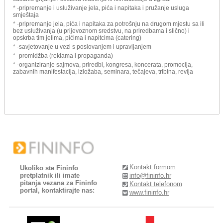
* -pripremanje i usluživanje jela, pića i napitaka i pružanje usluga
smještaja
* -pripremanje jela, pića i napitaka za potrošnju na drugom mjestu sa ili
bez usluživanja (u prijevoznom sredstvu, na priredbama i slično) i
opskrba tim jelima, pićima i napitcima (catering)
* -savjetovanje u vezi s poslovanjem i upravljanjem
* -promidžba (reklama i propaganda)
* -organiziranje sajmova, priredbi, kongresa, koncerata, promocija,
zabavnih manifestacija, izložaba, seminara, tečajeva, tribina, revija
Kontakt formom
Ukoliko ste Fininfo
pretplatnik ili imate
info@fininfo.hr
pitanja vezana za Fininfo
Kontakt telefonom
portal, kontaktirajte nas:
www.fininfo.hr