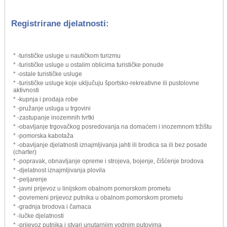
Registrirane djelatnosti:
* -turističke usluge u nautičkom turizmu
* -turističke usluge u ostalim oblicima turističke ponude
* -ostale turističke usluge
* -turističke usluge koje uključuju športsko-rekreativne ili pustolovne
aktivnosti
* -kupnja i prodaja robe
* -pružanje usluga u trgovini
* -zastupanje inozemnih tvrtki
* -obavljanje trgovačkog posredovanja na domaćem i inozemnom tržištu
* -pomorska kabotaža
* -obavljanje djelatnosti iznajmljivanja jahti ili brodica sa ili bez posade
(charter)
* -popravak, obnavljanje opreme i strojeva, bojenje, čišćenje brodova
* -djelatnost iznajmljivanja plovila
* -peljarenje
* -javni prijevoz u linijskom obalnom pomorskom prometu
* -povremeni prijevoz putnika u obalnom pomorskom prometu
* -gradnja brodova i čamaca
* -lučke djelatnosti
* -prijevoz putnika i stvari unutarnjim vodnim putovima