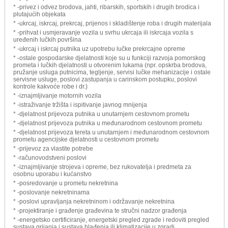
* -privez i odvez brodova, jahti, ribarskih, sportskih i drugih brodica i
plutajućih objekata
* -ukrcaj, iskrcaj, prekrcaj, prijenos i skladištenje roba i drugih materijala
* -prihvat i usmjeravanje vozila u svrhu ukrcaja ili iskrcaja vozila s
uređenih lučkih površina
* -ukrcaj i iskrcaj putnika uz upotrebu lučke prekrcajne opreme
* -ostale gospodarske djelatnosti koje su u funkciji razvoja pomorskog
prometa i lučkih djelatnosti u otvorenim lukama (npr. opskrba brodova,
pružanje usluga putnicima, tegljenje, servisi lučke mehanizacije i ostale
servisne usluge, poslovi zastupanja u carinskom postupku, poslovi
kontrole kakvoće robe i dr.)
* -iznajmljivanje motornih vozila
* -istraživanje tržišta i ispitivanje javnog mnijenja
* -djelatnost prijevoza putnika u unutarnjem cestovnom prometu
* -djelatnost prijevoza putnika u međunarodnom cestovnom prometu
* -djelatnost prijevoza tereta u unutarnjem i međunarodnom cestovnom
prometu agencijske djelatnosti u cestovnom prometu
* -prijevoz za vlastite potrebe
* -računovodstveni poslovi
* -iznajmljivanje strojeva i opreme, bez rukovatelja i predmeta za
osobnu uporabu i kućanstvo
* -posredovanje u prometu nekretnina
* -poslovanje nekretninama
* -poslovi upravljanja nekretninom i održavanje nekretnina
* -projektiranje i građenje građevina te stručni nadzor građenja
* -energetsko certificiranje, energetski pregled zgrade i redoviti pregled
sustava grijanja i sustava hlađenja ili klimatizacije u zgradi