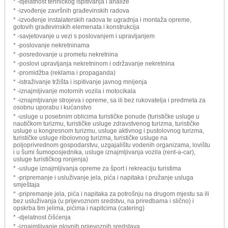
* -djelatnost tehničkog ispitivanja i analize
* -izvođenje završnih građevinskih radova
* -izvođenje instalaterskih radova te ugradnja i montaža opreme,
gotovih građevinskih elemenata i konstrukcija
* -savjetovanje u vezi s poslovanjem i upravljanjem
* -poslovanje nekretninama
* -posredovanje u prometu nekretnina
* -poslovi upravljanja nekretninom i održavanje nekretnina
* -promidžba (reklama i propaganda)
* -istraživanje tržišta i ispitivanje javnog mnijenja
* -iznajmljivanje motornih vozila i motocikala
* -iznajmljivanje strojeva i opreme, sa ili bez rukovatelja i predmeta za
osobnu uporabu i kućanstvo
* -usluge u posebnim oblicima turističke ponude (turističke usluge u
nautičkom turizmu, turističke usluge zdravstvenog turizma, turističke
usluge u kongresnom turizmu, usluge aktivnog i pustolovnog turizma,
turističke usluge ribolovnog turizma, turističke usluge na
poljoprivrednom gospodarstvu, uzgajalištu vodenih organizama, lovištu
i u šumi šumoposjednika, usluge iznajmljivanja vozila (rent-a-car),
usluge turističkog ronjenja)
* -usluge iznajmljivanja opreme za šport i rekreaciju turistima
* -pripremanje i usluživanje jela, pića i napitaka i pružanje usluga
smještaja
* -pripremanje jela, pića i napitaka za potrošnju na drugom mjestu sa ili
bez usluživanja (u prijevoznom sredstvu, na priredbama i slično) i
opskrba tim jelima, pićima i napitcima (catering)
* -djelatnost čišćenja
* -iznajmljivanje plovnih prijevoznih sredstava