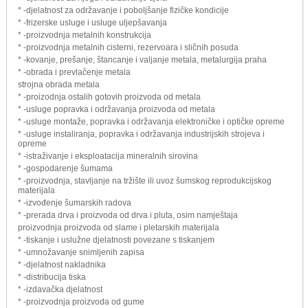
* -djelatnost za održavanje i poboljšanje fizičke kondicije
* -frizerske usluge i usluge uljepšavanja
* -proizvodnja metalnih konstrukcija
* -proizvodnja metalnih cisterni, rezervoara i sličnih posuda
* -kovanje, prešanje, štancanje i valjanje metala, metalurgija praha
* -obrada i prevlačenje metala
strojna obrada metala
* -proizodnja ostalih gotovih proizvoda od metala
* -usluge popravka i održavanja proizvoda od metala
* -usluge montaže, popravka i održavanja elektroničke i optičke opreme
* -usluge instaliranja, popravka i održavanja industrijskih strojeva i
opreme
* -istraživanje i eksploatacija mineralnih sirovina
* -gospodarenje šumama
* -proizvodnja, stavljanje na tržište ili uvoz šumskog reprodukcijskog
materijala
* -izvođenje šumarskih radova
* -prerada drva i proizvoda od drva i pluta, osim namještaja
proizvodnja proizvoda od slame i pletarskih materijala
* -tiskanje i uslužne djelatnosti povezane s tiskanjem
* -umnožavanje snimljenih zapisa
* -djelatnost nakladnika
* -distribucija tiska
* -izdavačka djelatnost
* -proizvodnja proizvoda od gume