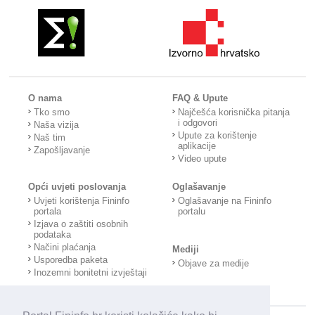
O nama
FAQ & Upute
Tko smo
Najčešća korisnička pitanja
i odgovori
Naša vizija
Upute za korištenje
Naš tim
aplikacije
Zapošljavanje
Video upute
Opći uvjeti poslovanja
Oglašavanje
Uvjeti korištenja Fininfo
Oglašavanje na Fininfo
portala
portalu
Izjava o zaštiti osobnih
podataka
Načini plaćanja
Mediji
Usporedba paketa
Objave za medije
Inozemni bonitetni izvještaji