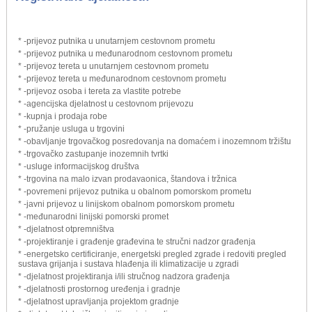
* -prijevoz putnika u unutarnjem cestovnom prometu
* -prijevoz putnika u međunarodnom cestovnom prometu
* -prijevoz tereta u unutarnjem cestovnom prometu
* -prijevoz tereta u međunarodnom cestovnom prometu
* -prijevoz osoba i tereta za vlastite potrebe
* -agencijska djelatnost u cestovnom prijevozu
* -kupnja i prodaja robe
* -pružanje usluga u trgovini
* -obavljanje trgovačkog posredovanja na domaćem i inozemnom tržištu
* -trgovačko zastupanje inozemnih tvrtki
* -usluge informacijskog društva
* -trgovina na malo izvan prodavaonica, štandova i tržnica
* -povremeni prijevoz putnika u obalnom pomorskom prometu
* -javni prijevoz u linijskom obalnom pomorskom prometu
* -međunarodni linijski pomorski promet
* -djelatnost otpremništva
* -projektiranje i građenje građevina te stručni nadzor građenja
* -energetsko certificiranje, energetski pregled zgrade i redoviti pregled
sustava grijanja i sustava hlađenja ili klimatizacije u zgradi
* -djelatnost projektiranja i/ili stručnog nadzora građenja
* -djelatnosti prostornog uređenja i gradnje
* -djelatnost upravljanja projektom gradnje