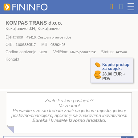
KOMPAS TRANS d.o.o.
Kukuljanovo 334, Kukuljanovo
Djelatnost:
49410, Cestovni prijevoz robe
OIB:
MB:
11003530517
05292425
Godina osnivanja:
Veličina:
Status:
2020.
Mikro poduzetnik
Aktivan
Kontakt:
Kupite pristup
za subjekt
28,00 EUR +
PDV
Znate li s kim poslujete?
Mi znamo!
Pronađite sve što trebate znati na jednom mjestu, jedinoj
poslovno-financijskoj aplikaciji sa znakovima inovativnosti
Eureka
i kvalitete
Izvorno hrvatsko
.