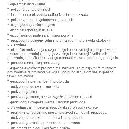
* -djelatnost akvakulture
* -poljoprivredna djelatnost
* -integrirana proizvodnja poljoprivrednih proizvoda
* -poljoprivredno-savjetodavna djelatnost
* -uzgoj jednogodišnjih usjeva
* -uzgoj višegodišnjih usjeva
* -uzgoj sadnog materijala i ukrasnog bilja
* -proizvodnja poljoprivrednih i prehrambenih proizvoda-ekološka
proizvodnja
* -ekološka proizvodnja u uzgoju bilja i u proizvodnji biljnih proizvoda,
ekološka proizvodnja u uzgoju životinja i proizvodnji životinjskih
proizvoda, ekološka proizvodnja u preradi vlakana prirodnog podrijetla
* -prerada u ekološkoj proizvodnji
* -trgovina ekološkim proizvodima, neprerađenim biljnim i životinjskim
proizvodima te proizvodima koji su potpuno ili dijelom sastavljeni od
takvih proizvoda
* -proizvodnja prehrambenih proizvoda
* -proizvodnja gotove hrane i jela
* -proizvodnja pića
* -proizvodnja kruha, peciva, svježe tjestenine i kolača
* -proizvodnja dvopeka, keksa i srodnih proizvoda
proizvodnja trajnih peciva, slastičarskih proizvoda i kolača
* -prerada i konzerviranje mesa i proizvodnja mesnih proizvoda
* -proizvodnja proizvoda od mesa i mesa peradi
* -proizvodnja ostalih prehrambenih proizvoda
* -djelatnosti za njegu i održavanje tijela