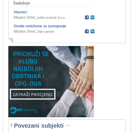
Sadašnje
Vlasnici
Mladen Simić
,
jedini osnivač d.o.o.
Osobe ovlaštene za zastupanje
Mladen Simić
,
član uprave
...
Povezani subjekti