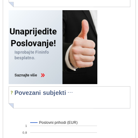
...
Povezani subjekti
Poslovni prihodi (EUR)
1
0,8