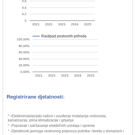
0,6
0,4
0,2
0
2021.
2022.
2023.
2024.
2025.
Rast/pad poslovnih prihoda
100,00%
80,00%
60,00%
40,00%
20,00%
0,00%
2021.
2022.
2023.
2024.
2025.
Registrirane djelatnosti:
* -Elektroinstalacijski radovi i uvođenje instalacija vodovoda,
kanalizacije, plina klimatizacije i grijanja
* -Popravak i održavanje električnih uređaja i opreme
* -Djelatnosti javnoga cestovnog prijevoza putnika i tereta u domaćem i