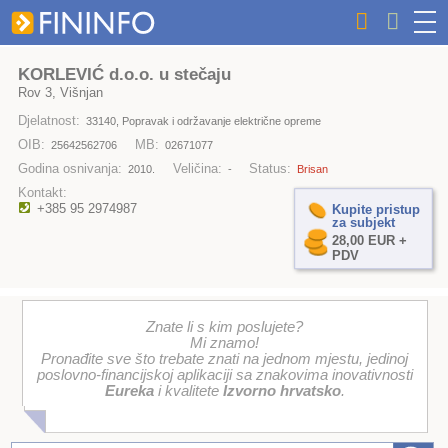
KORLEVIĆ d.o.o. u stečaju
Rov 3, Višnjan
Djelatnost:
33140, Popravak i održavanje električne opreme
OIB:
MB:
25642562706
02671077
Godina osnivanja:
Veličina:
Status:
2010.
-
Brisan
Kontakt:
+385 95 2974987
Kupite pristup
za subjekt
28,00 EUR +
PDV
Znate li s kim poslujete?
Mi znamo!
Pronađite sve što trebate znati na jednom mjestu, jedinoj
poslovno-financijskoj aplikaciji sa znakovima inovativnosti
Eureka
i kvalitete
Izvorno hrvatsko
.