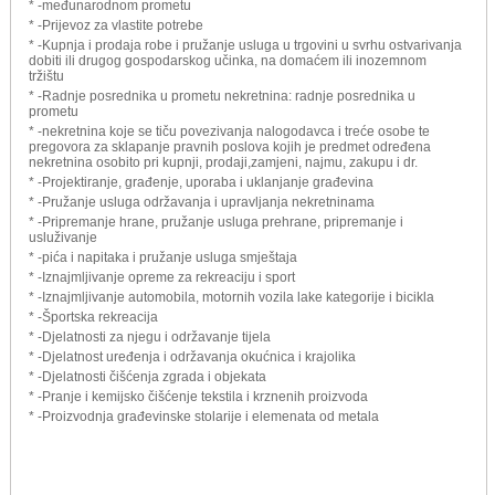
* -međunarodnom prometu
* -Prijevoz za vlastite potrebe
* -Kupnja i prodaja robe i pružanje usluga u trgovini u svrhu ostvarivanja
dobiti ili drugog gospodarskog učinka, na domaćem ili inozemnom
tržištu
* -Radnje posrednika u prometu nekretnina: radnje posrednika u
prometu
* -nekretnina koje se tiču povezivanja nalogodavca i treće osobe te
pregovora za sklapanje pravnih poslova kojih je predmet određena
nekretnina osobito pri kupnji, prodaji,zamjeni, najmu, zakupu i dr.
* -Projektiranje, građenje, uporaba i uklanjanje građevina
* -Pružanje usluga održavanja i upravljanja nekretninama
* -Pripremanje hrane, pružanje usluga prehrane, pripremanje i
usluživanje
* -pića i napitaka i pružanje usluga smještaja
* -Iznajmljivanje opreme za rekreaciju i sport
* -Iznajmljivanje automobila, motornih vozila lake kategorije i bicikla
* -Športska rekreacija
* -Djelatnosti za njegu i održavanje tijela
* -Djelatnost uređenja i održavanja okućnica i krajolika
* -Djelatnosti čišćenja zgrada i objekata
* -Pranje i kemijsko čišćenje tekstila i krznenih proizvoda
* -Proizvodnja građevinske stolarije i elemenata od metala