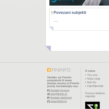
Povezani subjekti
...
O nama
Tko smo
Ukoliko ste Fininfo
Naša vizija
pretplatnik ili imate
Naš tim
pitanja vezana za Fininfo
Zapošljavanje
portal, kontaktirajte nas:
Kontakt formom
Ponosni dobitnici
info@fininfo.hr
nagrada:
Kontakt telefonom
www.fininfo.hr