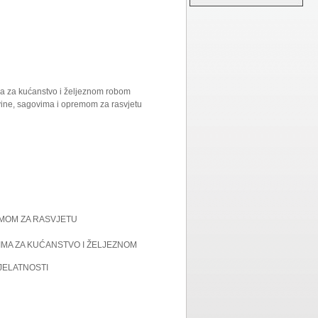
ma za kućanstvo i željeznom robom
vine, sagovima i opremom za rasvjetu
EMOM ZA RASVJETU
IMA ZA KUĆANSTVO I ŽELJEZNOM
JELATNOSTI