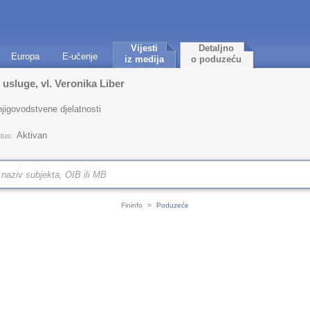
Vijesti
Detaljno
Europa
E-učenje
iz medija
o poduzeću
usluge, vl. Veronika Liber
jigovodstvene djelatnosti
Aktivan
tus:
Fininfo
>
Poduzeće