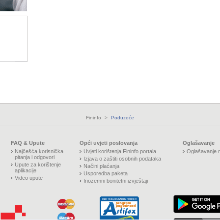
Fininfo
>
Poduzeće
FAQ & Upute
Opći uvjeti poslovanja
Oglašavanje
Najčešća korisnička
Uvjeti korištenja Fininfo portala
Oglašavanje n
pitanja i odgovori
Izjava o zaštiti osobnih podataka
Upute za korištenje
Načini plaćanja
aplikacije
Usporedba paketa
Video upute
Inozemni bonitetni izvještaji