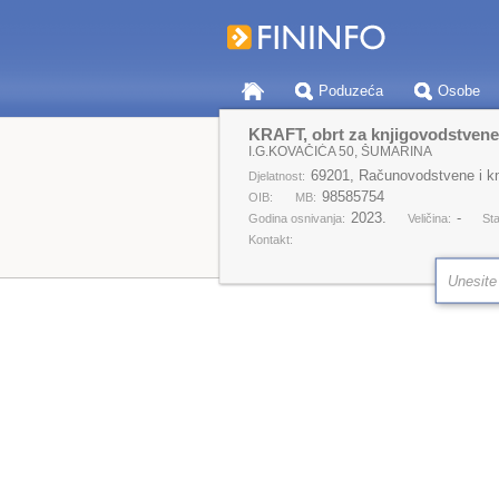
Poduzeća
Osobe
KRAFT, obrt za knjigovodstvene 
I.G.KOVAČIĆA 50, ŠUMARINA
69201, Računovodstvene i kn
Djelatnost:
98585754
OIB:
MB:
2023.
-
Godina osnivanja:
Veličina:
Sta
Kontakt: