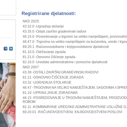
Registrirane djelatnosti:
NKD 2025:
43.32.0 -Ugradnja stolarije
43.35.0 -Ostali završni građevinski radovi
46.15.0 -Posredovanje u trgovini na veliko namještajem, proizvodi
46.47.0 -Trgovina na veliko namještajem za kućanstva, urede i trgo
69.20.1 -Računovodstvene i knjigovodstvene djelatnosti
81.10.0 -Održavanje zgrada
81.21.0 -Osnovno čišćenje zgrada
82.10.0 -Uredske administrativne i pomoćne djelatnosti
NKD 2007:
43.39 -OSTALI ZAVRŠNI GRAĐEVINSKI RADOVI
81.21 -OSNOVNO ČIŠĆENJE ZGRADA
43.32 -UGRADNJA STOLARIJE
46.47 -TRGOVINA NA VELIKO NAMJEŠTAJEM, SAGOVIMA I OPR
81.10 -UPRAVLJANJE ZGRADAMA
46.15 -POSREDOVANJE U TRGOVINI NAMJEŠTAJEM, PROIZVOD
ROBOM
82.11 -KOMBINIRANE UREDSKE ADMINISTRATIVNE USLUŽNE D
69.20.01 -RAČUNOVODSTVENI, KNJIGOVODSTVENI POSLOVI