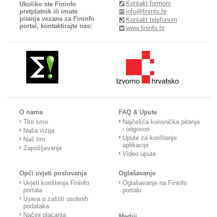
Kontakt formom
Ukoliko ste Fininfo
pretplatnik ili imate
info@fininfo.hr
pitanja vezana za Fininfo
Kontakt telefonom
portal, kontaktirajte nas:
www.fininfo.hr
O nama
FAQ & Upute
Tko smo
Najčešća korisnička pitanja
i odgovori
Naša vizija
Upute za korištenje
Naš tim
aplikacije
Zapošljavanje
Video upute
Opći uvjeti poslovanja
Oglašavanje
Uvjeti korištenja Fininfo
Oglašavanje na Fininfo
portala
portalu
Izjava o zaštiti osobnih
podataka
Načini plaćanja
Mediji