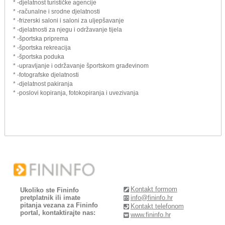
* -djelatnost turističke agencije
* -računalne i srodne djelatnosti
* -frizerski saloni i saloni za uljepšavanje
* -djelatnosti za njegu i održavanje tijela
* -športska priprema
* -športska rekreacija
* -športska poduka
* -upravljanje i održavanje športskom građevinom
* -fotografske djelatnosti
* -djelatnost pakiranja
* -poslovi kopiranja, fotokopiranja i uvezivanja
Kontakt formom
Ukoliko ste Fininfo
pretplatnik ili imate
info@fininfo.hr
pitanja vezana za Fininfo
Kontakt telefonom
portal, kontaktirajte nas:
www.fininfo.hr