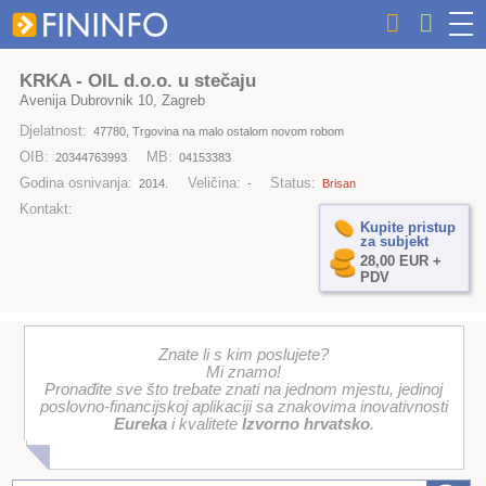
KRKA - OIL d.o.o. u stečaju
Avenija Dubrovnik 10, Zagreb
Djelatnost:
47780, Trgovina na malo ostalom novom robom
OIB:
MB:
20344763993
04153383
Godina osnivanja:
Veličina:
Status:
2014.
-
Brisan
Kontakt:
Kupite pristup
za subjekt
28,00 EUR +
PDV
Znate li s kim poslujete?
Mi znamo!
Pronađite sve što trebate znati na jednom mjestu, jedinoj
poslovno-financijskoj aplikaciji sa znakovima inovativnosti
Eureka
i kvalitete
Izvorno hrvatsko
.