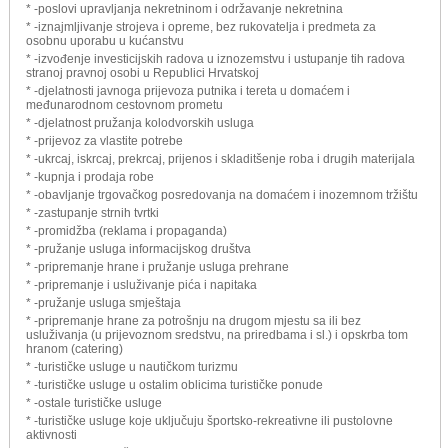
* -poslovi upravljanja nekretninom i održavanje nekretnina
* -iznajmljivanje strojeva i opreme, bez rukovatelja i predmeta za
osobnu uporabu u kućanstvu
* -izvođenje investicijskih radova u iznozemstvu i ustupanje tih radova
stranoj pravnoj osobi u Republici Hrvatskoj
* -djelatnosti javnoga prijevoza putnika i tereta u domaćem i
međunarodnom cestovnom prometu
* -djelatnost pružanja kolodvorskih usluga
* -prijevoz za vlastite potrebe
* -ukrcaj, iskrcaj, prekrcaj, prijenos i skladitšenje roba i drugih materijala
* -kupnja i prodaja robe
* -obavljanje trgovačkog posredovanja na domaćem i inozemnom tržištu
* -zastupanje strnih tvrtki
* -promidžba (reklama i propaganda)
* -pružanje usluga informacijskog društva
* -pripremanje hrane i pružanje usluga prehrane
* -pripremanje i usluživanje pića i napitaka
* -pružanje usluga smještaja
* -pripremanje hrane za potrošnju na drugom mjestu sa ili bez
usluživanja (u prijevoznom sredstvu, na priredbama i sl.) i opskrba tom
hranom (catering)
* -turističke usluge u nautičkom turizmu
* -turističke usluge u ostalim oblicima turističke ponude
* -ostale turističke usluge
* -turističke usluge koje uključuju športsko-rekreativne ili pustolovne
aktivnosti