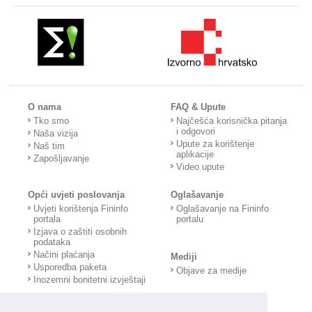
O nama
FAQ & Upute
Tko smo
Najčešća korisnička pitanja
i odgovori
Naša vizija
Upute za korištenje
Naš tim
aplikacije
Zapošljavanje
Video upute
Opći uvjeti poslovanja
Oglašavanje
Uvjeti korištenja Fininfo
Oglašavanje na Fininfo
portala
portalu
Izjava o zaštiti osobnih
podataka
Načini plaćanja
Mediji
Usporedba paketa
Objave za medije
Inozemni bonitetni izvještaji