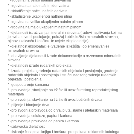
* -trgovina na veliko naftnim derivatima
* -trgovina na malo naftnim derivatima
* -skladištenje nafte i naftnih derivata
* -skladištenje ukapljenog naftnog plina
* -trgovina na veliko ukapljenim natnim plinom
* -trgovina na malo ukapljenim natnim plinom
* -djelatnosti istraživanja mineralnih sirovina (radovi i spitivanja kojima
je svrha utvrditi postojanje, položaj i oblik ležišta mineralnih sirovina,
njihovu kakvoću i količinu, te uvjete eksploatacije)
* -djelatnost eksploatacije (vađenje iz ležišta i oplemenjivanje)
mineralnih sirovina
* -obavljanje djelatnosti izrade dokumentacije o rezervama mineralnih
sirovina
* -djelatnosti izrade rudarskih projekata
* -izrada projekta građenja rudarskih objekata i postojenja, građenje
rudarskih objekata i postrojenja i stručni nadzor građenja rudarskih
objekata i postojenja
* -gospodarenje šumama
* -proizvodnja, stavljanje na tržište ili uvoz šumskog reprodukcijskog
materijala
* -proizvodnja, stavljanje na tržište ili uvoz božićnih drvaca
* -piljenje i blanjanje drva
* -proizvodnja proizvoda od drva, pluta, slame i pletarskih materijala
* -proizvodnja celuloze, papira i kartona
* -proizvodnja proizvoda od papira i kartona
* -izdavačka djelatnost
* -tiskanje časopisa, knjiga i brošura, prospekata, reklamnih kataloga