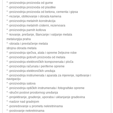
* -proizvodnja proizvoda od gume
* -proizvodnja proizvoda od plastike
* -proizvodnja proizvoda od betona, cementa i gipsa
* -rezanje, oblikovanje i obrada kamena
* -proizvodnja metalnih konstrukcija
* -proizvodnja metalnih cisterni, rezervoara
* -proizvodnja parnih kotlova
* -kovanje, prešanje, štancanje i valjanje metala
metalurgija praha
* -obrada i prevlačenje metala
strojna obrada metala
* -proizvodnja sječiva, alata i opreme željezne robe
* -proizvodnja gotovih proizvoda od metala
* -proizvodnja elektroničkih komponenata i ploča
* -proizvodnja računala i periferne opreme
* -proizvodnja elektroničkih uređaja
* -proizvodnja instrumenata i aparata za mjerenje, ispitivanje i
navigaciju
* -proizvodnja satova
* -proizvodnja optičkih instrumenata i fotografske opreme
* -stručni poslovi prostornog uređanja
* -projektiranje, građenje, uporaba i uklanjanje građevina
* -nadzor nad gradnjom
* -posredovanje u prometu nekretninama
* -poslovanje nekretninama