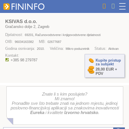
KSIVAS d.o.o.
Gračansko dolje 2, Zagreb
Djelatnost:
69201, Računovodstvene i knjigovodstvene djelatnosti
OIB:
MB:
96034163382
02677687
Godina osnivanja:
Veličina:
Status:
2010.
Mikro poduzetnik
Aktivan
Kontakt:
+385 98 279787
Kupite pristup
za subjekt
28,00 EUR +
PDV
Znate li s kim poslujete?
Mi znamo!
Pronađite sve što trebate znati na jednom mjestu, jedinoj
poslovno-financijskoj aplikaciji sa znakovima inovativnosti
Eureka
i kvalitete
Izvorno hrvatsko
.