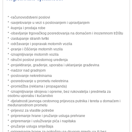
* -računovodstveni poslovi
* -savjetovanje u vezi s poslovanjem i upravljanjem
* -kupnja i prodaja robe
* -obavljanje trgovačkog posredovanja na domaćem i inozemnom tržištu
* -zastupanje stranih tvrtki
* -održavanje i popravak motornih vozila
* -pranje i čišćenje motornih vozila
* -iznajmljivanje motornih vozila
* -stručni poslovi prostornog uređenja
* -projektiranje, građenje, uporaba i uklanjanje građevina
* -nadzor nad gradnjom
* -poslovanje nekretninama
* -posredovanje u prometu nekretnina
* -promidžba (reklama i propaganda)
* -iznajmljivanje strojeva i opreme, bez rukovatelja i predmeta za
osobnu uporabu i kućanstvo
* -djelatnosti javnoga cestovnog prijevoza putnika i tereta u domaćem i
međunarodnom prometu
* -prijevoz za vlastite potrebe
* -pripremanje hrane i pružanje usluga prehrane
* -pripremanje i usluživanje pića i napitaka
* -pružanje usluga smještaja
* -pripremanje hrane za potrošnju na drugom mjestu sa ili bez