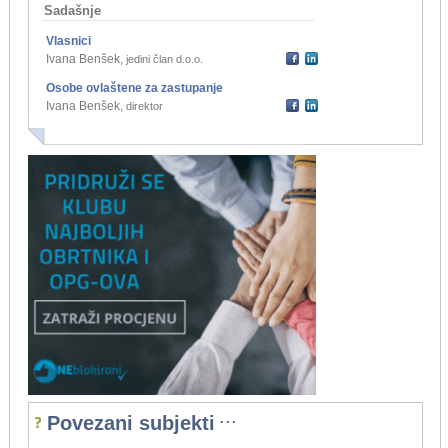
Sadašnje
Vlasnici
Ivana Benšek
,
jedini član d.o.o.
Osobe ovlaštene za zastupanje
Ivana Benšek
,
direktor
...
Povezani subjekti