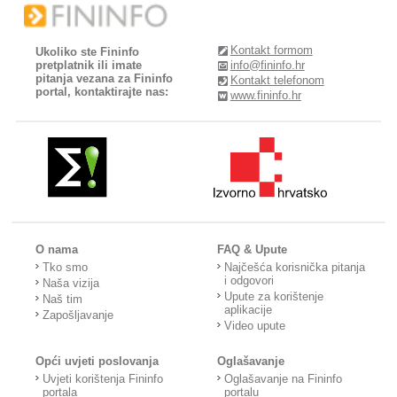
Kontakt formom
Ukoliko ste Fininfo
pretplatnik ili imate
info@fininfo.hr
pitanja vezana za Fininfo
Kontakt telefonom
portal, kontaktirajte nas:
www.fininfo.hr
O nama
FAQ & Upute
Tko smo
Najčešća korisnička pitanja
i odgovori
Naša vizija
Upute za korištenje
Naš tim
aplikacije
Zapošljavanje
Video upute
Opći uvjeti poslovanja
Oglašavanje
Uvjeti korištenja Fininfo
Oglašavanje na Fininfo
portala
portalu