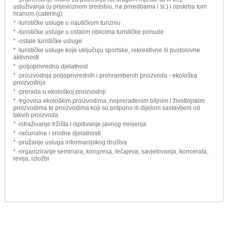
usluživanja (u prijevoznom sredstvu, na priredbama i sl.) i opskrba tom
hranom (catering)
* -turističke usluge u nautičkom turizmu
* -turističke usluge u ostalim oblicima turističke ponude
* -ostale turističke usluge
* -turističke usluge koje uključuju sportske, rekreativne ili pustolovne
aktivnosti
* -poljoprivredna djelatnost
* -proizvodnja poljoprivrednih i prehrambenih proizvoda - ekološka
proizvodnja
* -prerada u ekološkoj proizvodnji
* -trgovina ekološkim proizvodima, neprerađenim biljnim i životinjskim
proizvodima te proizvodima koji su potpuno ili dijelom sastavljeni od
takvih proizvoda
* -istraživanje tržišta i ispitivanje javnog mnijenja
* -računalne i srodne djelatnosti
* -pružanje usluga informacijskog društva
* -organiziranje seminara, kongresa, tečajeva, savjetovanja, koncerata,
revija, izložbi