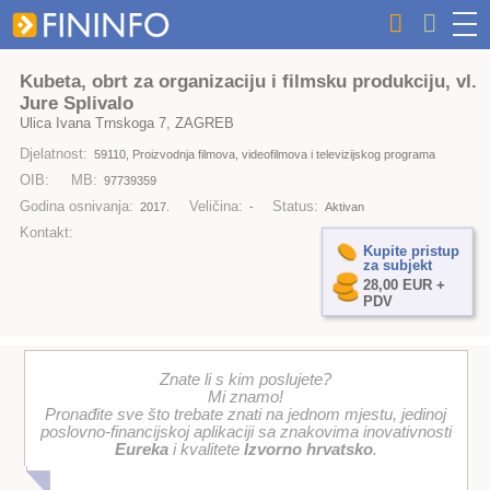
Kubeta, obrt za organizaciju i filmsku produkciju, vl.
Jure Splivalo
Ulica Ivana Trnskoga 7, ZAGREB
Djelatnost:
59110, Proizvodnja filmova, videofilmova i televizijskog programa
OIB:
MB:
97739359
Godina osnivanja:
Veličina:
Status:
2017.
-
Aktivan
Kontakt:
Kupite pristup
za subjekt
28,00 EUR +
PDV
Znate li s kim poslujete?
Mi znamo!
Pronađite sve što trebate znati na jednom mjestu, jedinoj
poslovno-financijskoj aplikaciji sa znakovima inovativnosti
Eureka
i kvalitete
Izvorno hrvatsko
.