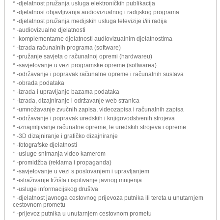
* -djelatnost pružanja usluga elektroničkih publikacija
* -djelatnost objavljivanja audiovizualnog i radijskog programa
* -djelatnost pružanja medijskih usluga televizije i/ili radija
* -audiovizualne djelatnosti
* -komplementarne djelatnosti audiovizualnim djelatnostima
* -izrada računalnih programa (software)
* -pružanje savjeta o računalnoj opremi (hardwareu)
* -savjetovanje u vezi programske opreme (softwarea)
* -održavanje i popravak računalne opreme i računalnih sustava
* -obrada podataka
* -izrada i upravljanje bazama podataka
* -izrada, dizajniranje i održavanje web stranica
* -umnožavanje zvučnih zapisa, videozapisa i računalnih zapisa
* -održavanje i popravak uredskih i knjigovodstvenih strojeva
* -iznajmljivanje računalne opreme, te uredskih strojeva i opreme
* -3D dizajniranje i grafičko dizajniranje
* -fotografske djelatnosti
* -usluge snimanja video kamerom
* -promidžba (reklama i propaganda)
* -savjetovanje u vezi s poslovanjem i upravljanjem
* -istraživanje tržišta i ispitivanje javnog mnijenja
* -usluge informacijskog društva
* -djelatnost javnoga cestovnog prijevoza putnika ili tereta u unutarnjem
cestovnom prometu
* -prijevoz putnika u unutarnjem cestovnom prometu