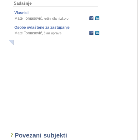
Sadašnje
Vlasnici
Mate Tomasović
,
jedini član j.d.o.o.
Osobe ovlaštene za zastupanje
Mate Tomasović
,
član uprave
...
Povezani subjekti