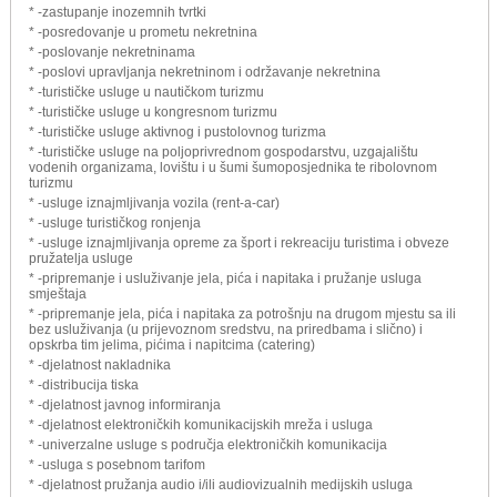
* -zastupanje inozemnih tvrtki
* -posredovanje u prometu nekretnina
* -poslovanje nekretninama
* -poslovi upravljanja nekretninom i održavanje nekretnina
* -turističke usluge u nautičkom turizmu
* -turističke usluge u kongresnom turizmu
* -turističke usluge aktivnog i pustolovnog turizma
* -turističke usluge na poljoprivrednom gospodarstvu, uzgajalištu
vodenih organizama, lovištu i u šumi šumoposjednika te ribolovnom
turizmu
* -usluge iznajmljivanja vozila (rent-a-car)
* -usluge turističkog ronjenja
* -usluge iznajmljivanja opreme za šport i rekreaciju turistima i obveze
pružatelja usluge
* -pripremanje i usluživanje jela, pića i napitaka i pružanje usluga
smještaja
* -pripremanje jela, pića i napitaka za potrošnju na drugom mjestu sa ili
bez usluživanja (u prijevoznom sredstvu, na priredbama i slično) i
opskrba tim jelima, pićima i napitcima (catering)
* -djelatnost nakladnika
* -distribucija tiska
* -djelatnost javnog informiranja
* -djelatnost elektroničkih komunikacijskih mreža i usluga
* -univerzalne usluge s područja elektroničkih komunikacija
* -usluga s posebnom tarifom
* -djelatnost pružanja audio i/ili audiovizualnih medijskih usluga