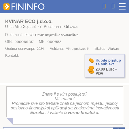
KVINAR ECO j.d.o.o.
Ulica Mile Gojsalić 27, Podstrana - Grbavac
Djelatnost:
90130, Ostalo umjetničko stvaralaštvo
OIB:
MB:
29909601287
06006558
Godina osnivanja:
Veličina:
Status:
2024.
Mikro poduzetnik
Aktivan
Kontakt:
Kupite pristup
za subjekt
28,00 EUR +
PDV
Znate li s kim poslujete?
Mi znamo!
Pronađite sve što trebate znati na jednom mjestu, jedinoj
poslovno-financijskoj aplikaciji sa znakovima inovativnosti
Eureka
i kvalitete
Izvorno hrvatsko
.