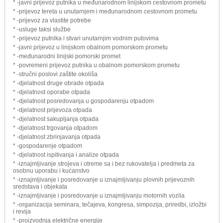
* -javni prijevoz putnika u međunarodnom linijskom cestovnom prometu
* -prijevoz tereta u unutarnjem i međunarodnom cestovnom prometu
* -prijevoz za vlastite potrebe
* -usluge taksi službe
* -prijevoz putnika i stvari unutarnjim vodnim putovima
* -javni prijevoz u linijskom obalnom pomorskom prometu
* -međunarodni linijski pomorski promet
* -povremeni prijevoz putnika u obalnom pomorskom prometu
* -stručni poslovi zaštite okoliša
* -djelatnost druge obrade otpada
* -djelatnost oporabe otpada
* -djelatnost posredovanja u gospodarenju otpadom
* -djelatnost prijevoza otpada
* -djelatnost sakupljanja otpada
* -djelatnost trgovanja otpadom
* -djelatnost zbrinjavanja otpada
* -gospodarenje otpadom
* -djelatnost ispitivanja i analize otpada
* -iznajmljivanje strojeva i otreme sa i bez rukovatelja i predmeta za
osobnu uporabu i kućanstvo
* -iznajmljivanje i posredovanje u iznajmljivanju plovnih prijevoznih
sredstava i objekata
* -iznajmljivanje i posredovanje u iznajmljivanju motornih vozila
* -organizacija seminara, tečajeva, kongresa, simpozija, priredbi, izložbi
i revija
* -proizvodnja električne energije