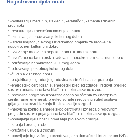
Registrirane djelatnosti:
* -restauracija metalnih, staklenih, keramičkih, kamenih i drvenih
predmeta
* -restauracija arheoloških materijala i slika
* -istraživanje i proučavanje kulturnog dobra
* -izrada idejnog, glavnog i izvedbenog projekta za radove na
nepokretnom kulturnom dobru
* -izvođenje radova na nepokretnom kulturnom dobru
* -izvođenje restauratorskih radova na nepokretnom kulturnom dobru
* -održavanje nepokretnog kulturnog dobra
* -održavanje pokretnog kulturnog dobra
* -čuvanje kulturnog dobra
* -projektiranje i građenje građevina te stručni nadzor građenja
* -energetsko certificiranje, energetski pregled zgrade i redoviti pregled
sustava grijanja i sustava hlađenja ili klimatizacije u zgradi
* -provedba programa izobrazbe osoba ovlaštenih za energetsko
certificiranje, energetski pregled zgrade i redoviti pregled sustava
grijanja i sustava hlađenja ili klimatizacije u zgradi
* -neovisna kontrola energetskog certifikata i izvješća o redovitom
pregledu sustava grijanja i sustava hlađenja ili klimatizacije u zgradi
* -obavljenje djelatnosti upravljanja projetkom gradnje
* -kupnja i prodaja robe
* -pružanje usluga u trgovini
* -obavljanje trgovačkog posredovanja na domaćem i inozemnom tržištu