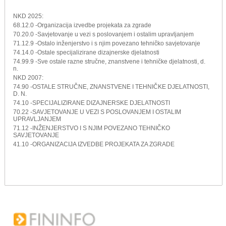
NKD 2025:
68.12.0 -Organizacija izvedbe projekata za zgrade
70.20.0 -Savjetovanje u vezi s poslovanjem i ostalim upravljanjem
71.12.9 -Ostalo inženjerstvo i s njim povezano tehničko savjetovanje
74.14.0 -Ostale specijalizirane dizajnerske djelatnosti
74.99.9 -Sve ostale razne stručne, znanstvene i tehničke djelatnosti, d.
n.
NKD 2007:
74.90 -OSTALE STRUČNE, ZNANSTVENE I TEHNIČKE DJELATNOSTI,
D. N.
74.10 -SPECIJALIZIRANE DIZAJNERSKE DJELATNOSTI
70.22 -SAVJETOVANJE U VEZI S POSLOVANJEM I OSTALIM
UPRAVLJANJEM
71.12 -INŽENJERSTVO I S NJIM POVEZANO TEHNIČKO
SAVJETOVANJE
41.10 -ORGANIZACIJA IZVEDBE PROJEKATA ZA ZGRADE