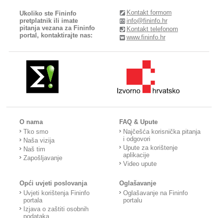
Kontakt formom
Ukoliko ste Fininfo
pretplatnik ili imate
info@fininfo.hr
pitanja vezana za Fininfo
Kontakt telefonom
portal, kontaktirajte nas:
www.fininfo.hr
O nama
FAQ & Upute
Tko smo
Najčešća korisnička pitanja
i odgovori
Naša vizija
Upute za korištenje
Naš tim
aplikacije
Zapošljavanje
Video upute
Opći uvjeti poslovanja
Oglašavanje
Uvjeti korištenja Fininfo
Oglašavanje na Fininfo
portala
portalu
Izjava o zaštiti osobnih
podataka