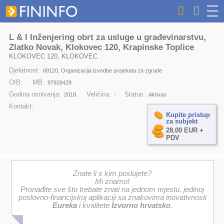
L & I Inženjering obrt za usluge u građevinarstvu,
Zlatko Novak, Klokovec 120, Krapinske Toplice
KLOKOVEC 120, KLOKOVEC
Djelatnost:
68120, Organizacija izvedbe projekata za zgrade
OIB:
MB:
97928429
Godina osnivanja:
Veličina:
Status:
2018.
-
Aktivan
Kontakt:
Kupite pristup
za subjekt
28,00 EUR +
PDV
Znate li s kim poslujete?
Mi znamo!
Pronađite sve što trebate znati na jednom mjestu, jedinoj
poslovno-financijskoj aplikaciji sa znakovima inovativnosti
Eureka
i kvalitete
Izvorno hrvatsko
.