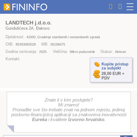
LANDTECH j.d.o.o.
Gundulićeva 2A, Đakovo
Djelatnost:
41000, Građenje stambenih i nestambenih zgrada
OIB:
MB:
85393082028
06196675
Godina osnivanja:
Veličina:
Status:
2025.
Mikro poduzetnik
Aktivan
Kontakt:
Kupite pristup
za subjekt
28,00 EUR +
PDV
Znate li s kim poslujete?
Mi znamo!
Pronađite sve što trebate znati na jednom mjestu, jedinoj
poslovno-financijskoj aplikaciji sa znakovima inovativnosti
Eureka
i kvalitete
Izvorno hrvatsko
.