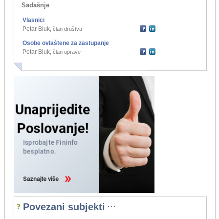
Sadašnje
Vlasnici
Petar Biuk
,
član društva
Osobe ovlaštene za zastupanje
Petar Biuk
,
član uprave
...
Povezani subjekti