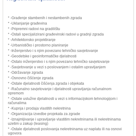
* -Građenje stambenih i nestambenih zgrada
* -Uklanjanje građevina
* -Pripremni radovi na gradilištu
* -Ostali specijalizirani građevinski radovi u gradnji zgrada
* -Arhitektonsko projektiranje
* -Urbanističko i prostorno planiranje
* -Inženjerstvo i s njim povezano tehničko savjetovanje
* -Geodetske i geoinformatičke djelatnosti
* -Ostalo inženjerstvo i s njim povezano tehničko savjetovanje
* -Savjetovanje u vezi s poslovanjem i ostalim upravljanjem
* -Održavanje zgrada
* -Osnovno čišćenje zgrada
* -Ostale djelatnosti čišćenja zgrada i objekata
* -Računalno savjetovanje i djelatnosti upravljanja računalnom
opremom
* -Ostale uslužne djelatnosti u vezi s informacijskom tehnologijom i
računalima
* -Kupnja i prodaja vlastitih nekretnina
* -Organizacija izvedbe projekata za zgrade
* -Iznajmljivanje i upravljanje vlastitim nekretninama ili nekretninama
uzetim u zakup (leasing)
* -Ostale djelatnosti poslovanja nekretninama uz naplatu ili na osnovi
ugovora