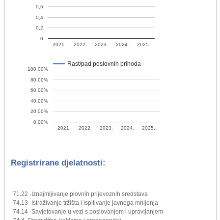
0,6
0,4
0,2
0
2021.
2022.
2023.
2024.
2025.
Rast/pad poslovnih prihoda
100,00%
80,00%
60,00%
40,00%
20,00%
0,00%
2021.
2022.
2023.
2024.
2025.
Registrirane djelatnosti:
71.22 -Iznajmljivanje plovnih prijevoznih sredstava
74.13 -Istraživanje tržišta i ispitivanje javnoga mnijenja
74.14 -Savjetovanje u vezi s poslovanjem i upravljanjem