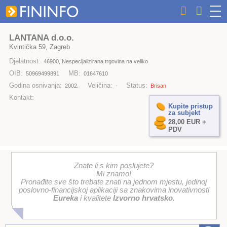
LANTANA d.o.o.
Kvintička 59, Zagreb
Djelatnost:
46900, Nespecijalizirana trgovina na veliko
OIB:
MB:
50969499891
01647610
Godina osnivanja:
Veličina:
Status:
2002.
-
Brisan
Kontakt:
Kupite pristup
za subjekt
28,00 EUR +
PDV
Znate li s kim poslujete?
Mi znamo!
Pronađite sve što trebate znati na jednom mjestu, jedinoj
poslovno-financijskoj aplikaciji sa znakovima inovativnosti
Eureka
i kvalitete
Izvorno hrvatsko
.