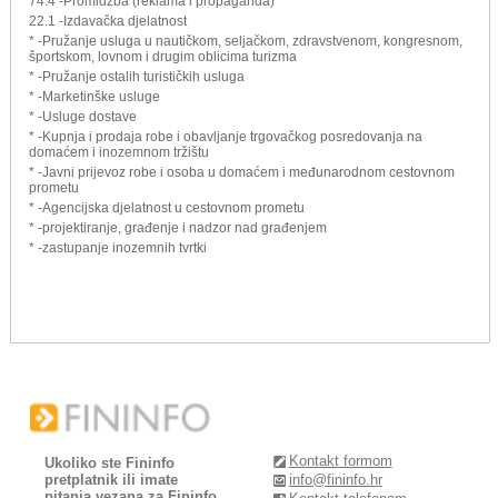
74.4 -Promidžba (reklama i propaganda)
22.1 -Izdavačka djelatnost
* -Pružanje usluga u nautičkom, seljačkom, zdravstvenom, kongresnom,
športskom, lovnom i drugim oblicima turizma
* -Pružanje ostalih turističkih usluga
* -Marketinške usluge
* -Usluge dostave
* -Kupnja i prodaja robe i obavljanje trgovačkog posredovanja na
domaćem i inozemnom tržištu
* -Javni prijevoz robe i osoba u domaćem i međunarodnom cestovnom
prometu
* -Agencijska djelatnost u cestovnom prometu
* -projektiranje, građenje i nadzor nad građenjem
* -zastupanje inozemnih tvrtki
Kontakt formom
Ukoliko ste Fininfo
pretplatnik ili imate
info@fininfo.hr
pitanja vezana za Fininfo