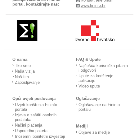
Kontakt telefonom
portal, kontaktirajte nas:
www.fininfo.hr
O nama
FAQ & Upute
Tko smo
Najčešća korisnička pitanja
i odgovori
Naša vizija
Upute za korištenje
Naš tim
aplikacije
Zapošljavanje
Video upute
Opći uvjeti poslovanja
Oglašavanje
Uvjeti korištenja Fininfo
Oglašavanje na Fininfo
portala
portalu
Izjava o zaštiti osobnih
podataka
Načini plaćanja
Mediji
Usporedba paketa
Objave za medije
Inozemni bonitetni izvještaji