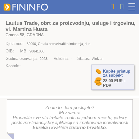
Lautus Trade, obrt za proizvodnju, usluge i trgovinu,
vl. Martina Husta
Gradna 58, GRADNA
Djelatnost:
32990, Ostala prerađivačka industrija, d. n.
OIB:
MB:
98641808
Godina osnivanja:
Veličina:
Status:
2023.
-
Aktivan
Kontakt:
Kupite pristup
za subjekt
28,00 EUR +
PDV
Znate li s kim poslujete?
Mi znamo!
Pronađite sve što trebate znati na jednom mjestu, jedinoj
poslovno-financijskoj aplikaciji sa znakovima inovativnosti
Eureka
i kvalitete
Izvorno hrvatsko
.