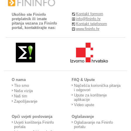
Kontakt formom
Ukoliko ste Fininfo
pretplatnik ili imate
info@fininfo.hr
pitanja vezana za Fininfo
Kontakt telefonom
portal, kontaktirajte nas:
www.fininfo.hr
O nama
FAQ & Upute
Tko smo
Najčešća korisnička pitanja
i odgovori
Naša vizija
Upute za korištenje
Naš tim
aplikacije
Zapošljavanje
Video upute
Opći uvjeti poslovanja
Oglašavanje
Uvjeti korištenja Fininfo
Oglašavanje na Fininfo
portala
portalu