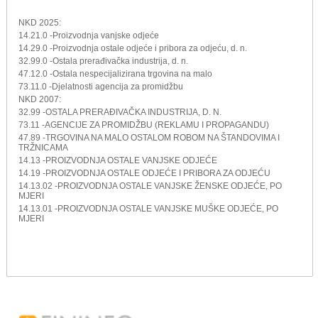
NKD 2025:
14.21.0 -Proizvodnja vanjske odjeće
14.29.0 -Proizvodnja ostale odjeće i pribora za odjeću, d. n.
32.99.0 -Ostala prerađivačka industrija, d. n.
47.12.0 -Ostala nespecijalizirana trgovina na malo
73.11.0 -Djelatnosti agencija za promidžbu
NKD 2007:
32.99 -OSTALA PRERAĐIVAČKA INDUSTRIJA, D. N.
73.11 -AGENCIJE ZA PROMIDŽBU (REKLAMU I PROPAGANDU)
47.89 -TRGOVINA NA MALO OSTALOM ROBOM NA ŠTANDOVIMA I
TRŽNICAMA
14.13 -PROIZVODNJA OSTALE VANJSKE ODJEĆE
14.19 -PROIZVODNJA OSTALE ODJEĆE I PRIBORA ZA ODJEĆU
14.13.02 -PROIZVODNJA OSTALE VANJSKE ŽENSKE ODJEĆE, PO
MJERI
14.13.01 -PROIZVODNJA OSTALE VANJSKE MUŠKE ODJEĆE, PO
MJERI