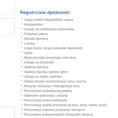
Registrirane djelatnosti:
* -Uzgoj ostalih višegodišnjih usjeva
* -Konjogojstvo
* -Usluge za hortikularnu proizvodnju
* -Priprema usjeva
* -Obrada sjemena
* -Lovstvo
* -Uzgoj šuma i druge šumarske djelatnosti
* -Sječa
* -Berba šumskih proizvoda, osim drva
* -Usluge za šumarstvo
* -Vađenje kamena
* -Vađenje šljunka, pijeska, gline
* -Usluge za ostalo rudarstvo
* -Ostala obrada i konzerviranje voća i povrća
* -Rezanje, blanjanje i impregnacija drva
* -Proizvodnja sastavljenog parketa
* -Stambeno pokućstvo i stolarija
* -Proizvodnja drvene ambalaže
* -Proizvodnja ostalih proizvoda od drva, pluta, slame, pruća
* -Proizvodnja naprava za dizanje i transport
* -Proizvodnja poljoprivrednih i šumarskih strojeva