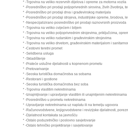
* -Trgovina na veliko rezervnih dijelova i opreme za motorna vozila
* -Posredništvo pri prodaji poljoprivrednih sirovina, živih životinja, t
* -Posredništvo pri prodaji drva i građevinskog materijala
* -Posredništvo pri prodaji strojeva, industrijske opreme, brodova, let
* -Nespecijalizirano posredništvo pri prodaji raznovrsnih proizvoda
* -Trgovina na veliko cvijećem i biljem
* -Trgovina na veliko poljoprivrednim strojevima, priključcima, opr
* -Trgovina na veliko rudarskim i građevinskim strojevima
* -Trgovina na veliko drvetom, građevinskim materijalom i sanitar
* -Cestovni teretni promet
* -Selidbena usluga
* -Skladištenje
* -Prateće uslužne djelatnosti u kopnenom prometu
* -Pretovarivanje
* -Seoska turistička domaćinstva sa sobama
* -Restorani i gostione
* -Seoska turistička domaćinstva bez soba
* -Trgovina vlastitim nekretninama
* -Iznajmljivanje i upravljanje vlastitim ili unajmljenim nekretninama
* -Posredništvo u prometu nekretninama
* -Upravljanje nekretninama uz naplatu ili na temelju ugovora
* -Računovodstvene, knjigovodstvene i revizijske djelatnosti, porez
* -Djelatnost kontakata sa javnošću
* -Ostalo poduzetničko i poslovno savjetovanje
* -Ostalo tehničko projektiranje i savjetovanje