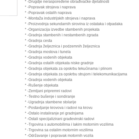
* -Drugdje neraspoređene obrađivačke djelatnosti
* -Popravak strojeva i naprava
* -Popravak ostalih naprava
* -Montaža industrijskih strojeva i naprava
* -Proizvodnja sekundarnih sirovina iz ostataka i otpadaka
* -Organizacija izvedbe stambenih projekata
* -Gradnja stambenih i nestambenih zgrada
* -Gradnja cesta
* -Gradnja željeznica i podzemnih željeznica
* -Gradnja mostova i tunela
* -Gradnja vodenih objekata
* -Gradnja ostalih objekata niske gradnje
* -Gradnja objekata za opskrbu tekućinama i plinom
* -Gradnja objekata za opskrbu strujom i telekomunikacijama
* -Gradnja vodenih objekata
* -Rušenje objekata
* -Zemljani pripremni radovi
* -Testno bušenje i sondiranje
* -Ugradnja stambene stolarije
* -Postavljanje krovova i radovi na krovu
* -Ostalo instaliranje pri gradnjama
* -Ostali specijalizirani građevinski radovi
* -Trgovina s automobilima i lakim motornim vozilima
* -Trgovina sa ostalim motornim vozilima
* -Održavanje i popravak motornih vozila