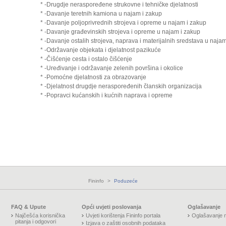
* -Drugdje neraspoređene strukovne i tehničke djelatnosti
* -Davanje teretnih kamiona u najam i zakup
* -Davanje poljoprivrednih strojeva i opreme u najam i zakup
* -Davanje građevinskih strojeva i opreme u najam i zakup
* -Davanje ostalih strojeva, naprava i materijalnih sredstava u naja
* -Održavanje objekata i djelatnost pazikuće
* -Čišćenje cesta i ostalo čišćenje
* -Uređivanje i održavanje zelenih površina i okolice
* -Pomoćne djelatnosti za obrazovanje
* -Djelatnost drugdje neraspoređenih članskih organizacija
* -Popravci kućanskih i kućnih naprava i opreme
Fininfo
>
Poduzeće
FAQ & Upute
Opći uvjeti poslovanja
Oglašavanje
Najčešća korisnička
Uvjeti korištenja Fininfo portala
Oglašavanje n
pitanja i odgovori
Izjava o zaštiti osobnih podataka