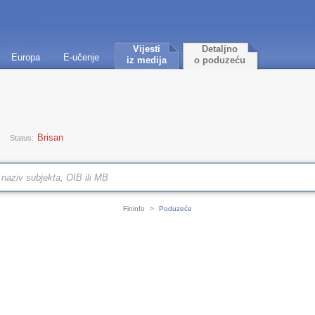
Vijesti
Detaljno
Europa
E-učenje
iz medija
o poduzeću
Brisan
Status:
Fininfo
>
Poduzeće