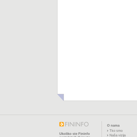
O nama
Tko smo
Ukoliko ste Fininfo
Naša vizija