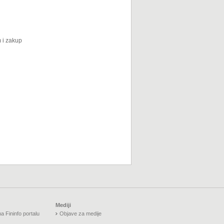
m i zakup
Mediji
a Fininfo portalu
Objave za medije