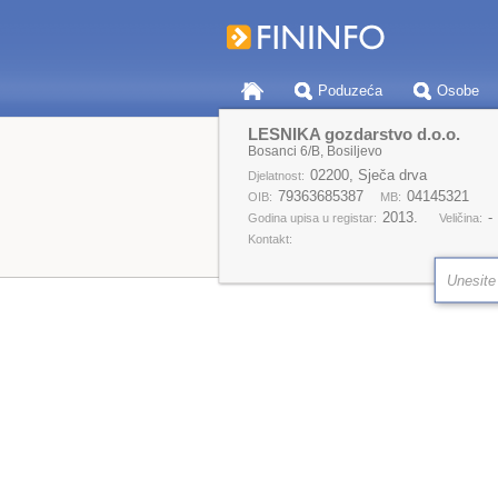
Poduzeća
Osobe
LESNIKA gozdarstvo d.o.o.
Bosanci 6/B, Bosiljevo
02200, Sječa drva
Djelatnost:
79363685387
04145321
OIB:
MB:
2013.
-
Godina upisa u registar:
Veličina:
Kontakt: