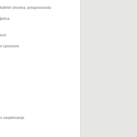
ekstilnih sirovina, poluproizvoda
jelica
emom
nom opremom
no savjetovanje