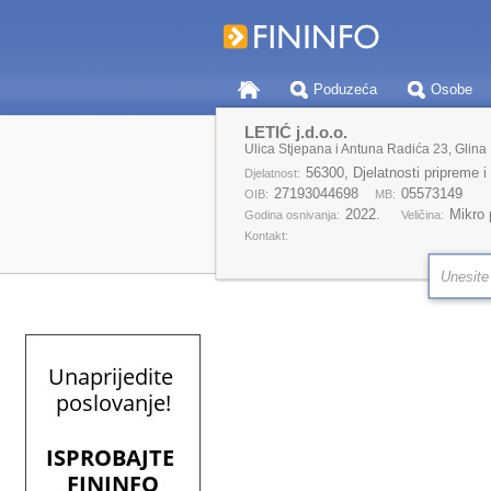
Poduzeća
Osobe
LETIĆ j.d.o.o.
Ulica Stjepana i Antuna Radića 23, Glina
56300, Djelatnosti pripreme i
Djelatnost:
27193044698
05573149
OIB:
MB:
2022.
Mikro
Godina osnivanja:
Veličina:
Kontakt: