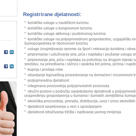
Registrirane djelatnosti:
* -turističke usluge u nautičkom turizmu
* -turističke usluge u kongresnom turizmu
* -turističke usluge aktivnog i pustolovnog turizma
* -turističke usluge na poljoprivrednom gospodarstvu, uzgajalištu vo
šumoposjednika te ribolovnom turizmu
* -usluge iznajmljivanja opreme za šport i rekreaciju turistima i obv
* -pripremanje i usluživanje jela, pića i napitaka i pružanje usluga s
* -pripremanje jela, pića i napitaka za potrošnju na drugom mjestu s
sredstvu, na priredbama i slično) i opskrba tim jelima, pićima i napit
* -kupnja i prodaja robe
* -obavljanje trgovačkog posredovanja na domaćem i inozemnom tr
* -poljoprivredna djelatnost
* -integrirana proizvodnja poljoprivrednih proizvoda
* -stručni poslovi u području savjetodavne djelatnosti u poljoprivredi
unapređenju gospodarenja u šumama i šumskih zemljištima šumop
* -ekološka proizvodnja, prerada, distribucija, uvoz i izvoz ekološki
* -djelatnost savjetovanja u vezi s upravljanjem
* -djelatnost istraživanja tržišta i ispitivanje javnog mnijenja