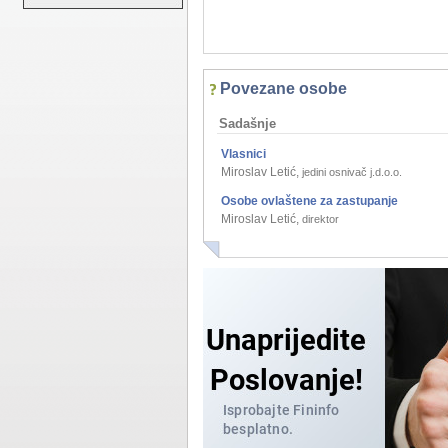
Povezane osobe
Sadašnje
Vlasnici
Miroslav Letić
,
jedini osnivač j.d.o.o.
Osobe ovlaštene za zastupanje
Miroslav Letić
,
direktor