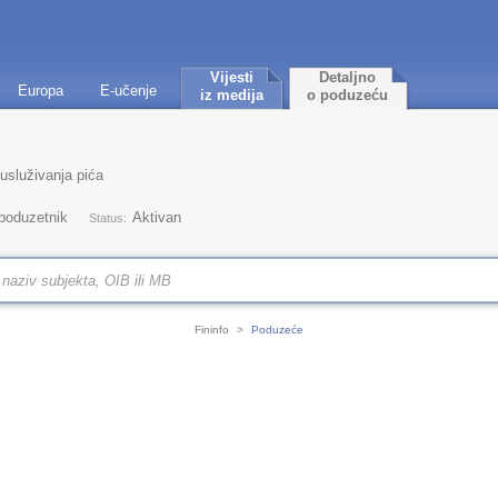
Vijesti
Detaljno
Europa
E-učenje
iz medija
o poduzeću
 usluživanja pića
 poduzetnik
Aktivan
Status:
Fininfo
>
Poduzeće