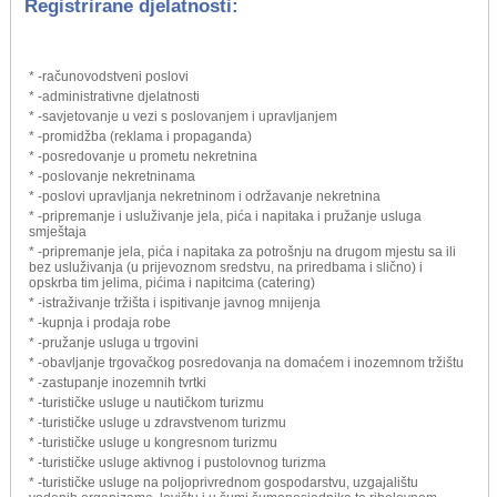
Registrirane djelatnosti:
* -računovodstveni poslovi
* -administrativne djelatnosti
* -savjetovanje u vezi s poslovanjem i upravljanjem
* -promidžba (reklama i propaganda)
* -posredovanje u prometu nekretnina
* -poslovanje nekretninama
* -poslovi upravljanja nekretninom i održavanje nekretnina
* -pripremanje i usluživanje jela, pića i napitaka i pružanje usluga
smještaja
* -pripremanje jela, pića i napitaka za potrošnju na drugom mjestu sa ili
bez usluživanja (u prijevoznom sredstvu, na priredbama i slično) i
opskrba tim jelima, pićima i napitcima (catering)
* -istraživanje tržišta i ispitivanje javnog mnijenja
* -kupnja i prodaja robe
* -pružanje usluga u trgovini
* -obavljanje trgovačkog posredovanja na domaćem i inozemnom tržištu
* -zastupanje inozemnih tvrtki
* -turističke usluge u nautičkom turizmu
* -turističke usluge u zdravstvenom turizmu
* -turističke usluge u kongresnom turizmu
* -turističke usluge aktivnog i pustolovnog turizma
* -turističke usluge na poljoprivrednom gospodarstvu, uzgajalištu