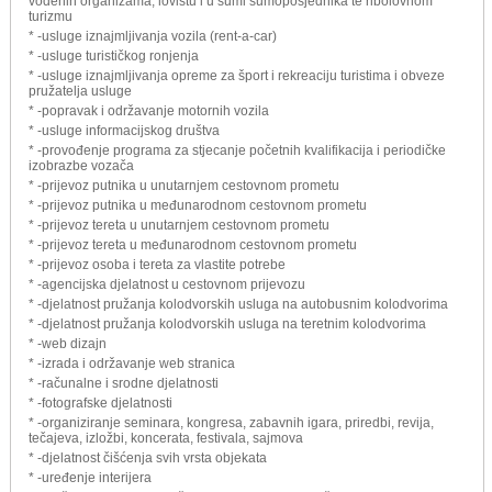
vodenih organizama, lovištu i u šumi šumoposjednika te ribolovnom
turizmu
* -usluge iznajmljivanja vozila (rent-a-car)
* -usluge turističkog ronjenja
* -usluge iznajmljivanja opreme za šport i rekreaciju turistima i obveze
pružatelja usluge
* -popravak i održavanje motornih vozila
* -usluge informacijskog društva
* -provođenje programa za stjecanje početnih kvalifikacija i periodičke
izobrazbe vozača
* -prijevoz putnika u unutarnjem cestovnom prometu
* -prijevoz putnika u međunarodnom cestovnom prometu
* -prijevoz tereta u unutarnjem cestovnom prometu
* -prijevoz tereta u međunarodnom cestovnom prometu
* -prijevoz osoba i tereta za vlastite potrebe
* -agencijska djelatnost u cestovnom prijevozu
* -djelatnost pružanja kolodvorskih usluga na autobusnim kolodvorima
* -djelatnost pružanja kolodvorskih usluga na teretnim kolodvorima
* -web dizajn
* -izrada i održavanje web stranica
* -računalne i srodne djelatnosti
* -fotografske djelatnosti
* -organiziranje seminara, kongresa, zabavnih igara, priredbi, revija,
tečajeva, izložbi, koncerata, festivala, sajmova
* -djelatnost čišćenja svih vrsta objekata
* -uređenje interijera