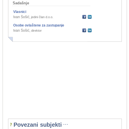
Sadašnje
Vlasnici
Ivan Šošić
,
jedini član d.o.o.
Osobe ovlaštene za zastupanje
Ivan Šošić
,
direktor
...
Povezani subjekti