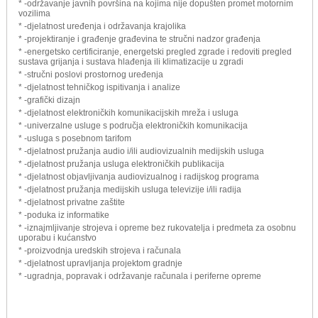
* -održavanje javnih površina na kojima nije dopušten promet motornim
vozilima
* -djelatnost uređenja i održavanja krajolika
* -projektiranje i građenje građevina te stručni nadzor građenja
* -energetsko certificiranje, energetski pregled zgrade i redoviti pregled
sustava grijanja i sustava hlađenja ili klimatizacije u zgradi
* -stručni poslovi prostornog uređenja
* -djelatnost tehničkog ispitivanja i analize
* -grafički dizajn
* -djelatnost elektroničkih komunikacijskih mreža i usluga
* -univerzalne usluge s područja elektroničkih komunikacija
* -usluga s posebnom tarifom
* -djelatnost pružanja audio i/ili audiovizualnih medijskih usluga
* -djelatnost pružanja usluga elektroničkih publikacija
* -djelatnost objavljivanja audiovizualnog i radijskog programa
* -djelatnost pružanja medijskih usluga televizije i/ili radija
* -djelatnost privatne zaštite
* -poduka iz informatike
* -iznajmljivanje strojeva i opreme bez rukovatelja i predmeta za osobnu
uporabu i kućanstvo
* -proizvodnja uredskih strojeva i računala
* -djelatnost upravljanja projektom gradnje
* -ugradnja, popravak i održavanje računala i periferne opreme