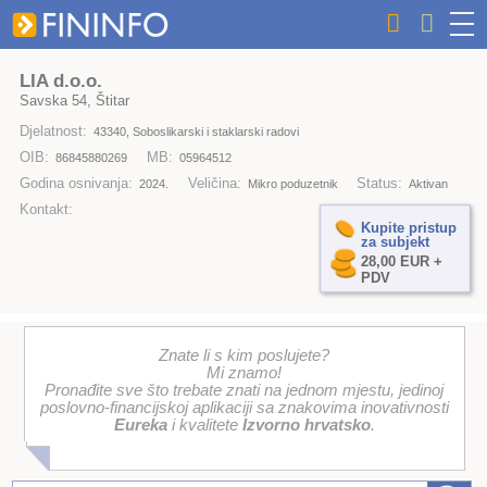
LIA d.o.o.
Savska 54, Štitar
Djelatnost:
43340, Soboslikarski i staklarski radovi
OIB:
MB:
86845880269
05964512
Godina osnivanja:
Veličina:
Status:
2024.
Mikro poduzetnik
Aktivan
Kontakt:
Kupite pristup
za subjekt
28,00 EUR +
PDV
Znate li s kim poslujete?
Mi znamo!
Pronađite sve što trebate znati na jednom mjestu, jedinoj
poslovno-financijskoj aplikaciji sa znakovima inovativnosti
Eureka
i kvalitete
Izvorno hrvatsko
.