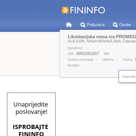
Poduzeća
Osobe
Likvidacijska masa iza PROMEG
ULICA DR. IVANA NOVAKA 28/A, Čakove
, -
Djelatnost:
38802952657
OIB:
MB:
-
-
Godina osnivanja:
Veličina:
Status:
Kontakt: