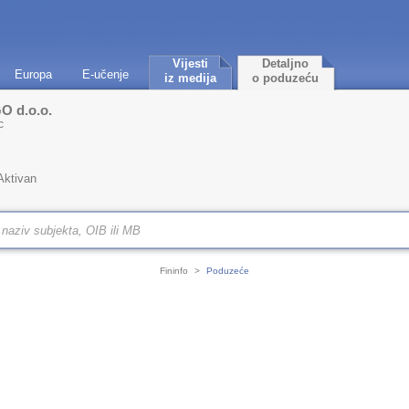
Vijesti
Detaljno
Europa
E-učenje
iz medija
o poduzeću
O d.o.o.
c
Aktivan
Fininfo
>
Poduzeće