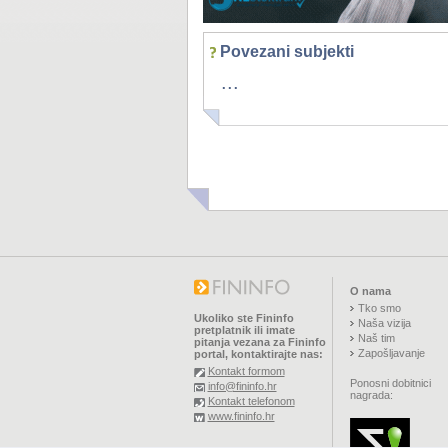
Povezani subjekti
...
O nama
Tko smo
Ukoliko ste Fininfo
Naša vizija
pretplatnik ili imate
Naš tim
pitanja vezana za Fininfo
Zapošljavanje
portal, kontaktirajte nas:
Kontakt formom
Ponosni dobitnici
info@fininfo.hr
nagrada:
Kontakt telefonom
www.fininfo.hr