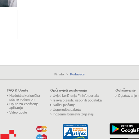
Fininfo
>
Poduzeće
FAQ & Upute
Opći uvjeti poslovanja
Oglašavanje
Najčešća korisnička
Uvjeti korištenja Fininfo portala
Oglašavanje n
pitanja i odgovori
Izjava o zaštiti osobnih podataka
Upute za korištenje
Načini plaćanja
aplikacije
Usporedba paketa
Video upute
Inozemni bonitetni izvještaji