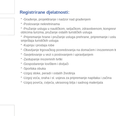
Registrirane djelatnosti:
* -Građenje, projektiranje i nadzor nad građenjem
* -Poslovanje nekretninama
* -Pružanje usluga u nautičkom, seljačkom, zdravstvenom, kongres
oblicima turizma, pružanje ostalih turističkih usluga
* -Pripremanje hrane i pružanje usluga prehrane, pripremanje i uslu
smještaja turističkih usluga
* -Kupnja i prodaja robe
* -Obavljanje trgovačkog posredovanja na domaćem i inozemnom tr
* -Savjetovanje u vezi s poslovanjem i upravljanjem
* -Zastupanje inozemnih tvrtki
* -Gospodarenje lovištem i divljači
* -Sportska obuka
* -Uzgoj stoke, peradi i ostalih životinja
* -Uzgoj voća, oraha i sl. usjeva za pripremanje napitaka i začina
* -Uzgoj povrća, cvijeća, ukrasnog bilja i sadnog materijala