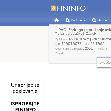
Poduzeća
Osobe
LIPAG, Zadruga za pružanje usl
Trg bana J. Jelačića 3, Zagreb
68200, Iznajmljivanje i upravlja
Djelatnost:
52267126787
02117932
OIB:
MB:
2006.
-
Godina upisa u registar:
Veličina:
Kontakt: