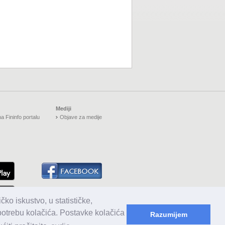
Mediji
a Fininfo portalu
Objave za medije
čko iskustvo, u statističke,
upotrebu kolačića. Postavke kolačića
Razumijem