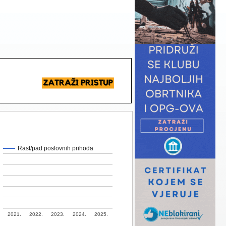
Rast/pad poslovnih prihoda
2021.
2022.
2023.
2024.
2025.