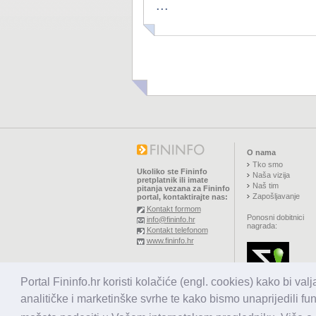
...
O nama
Tko smo
Ukoliko ste Fininfo
Naša vizija
pretplatnik ili imate
Naš tim
pitanja vezana za Fininfo
Zapošljavanje
portal, kontaktirajte nas:
Kontakt formom
Ponosni dobitnici
info@fininfo.hr
nagrada:
Kontakt telefonom
www.fininfo.hr
© 2026,
El koncept d.o.o.
Portal Fininfo.hr koristi kolačiće (engl. cookies) kako bi val
Sva prava pridržana.
analitičke i marketinške svrhe te kako bismo unaprijedili fu