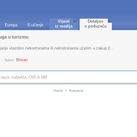
Vijesti
Detaljno
Europa
E-učenje
iz medija
o poduzeću
uga u turizmu
nje vlastitim nekretninama ili nekretninama uzetim u zakup (leasing)
Brisan
Status:
Fininfo
>
Poduzeće