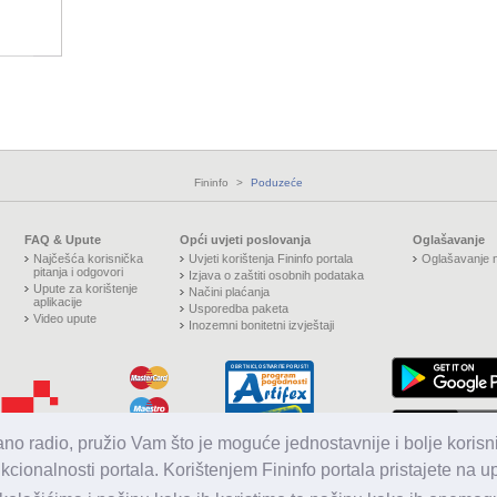
Fininfo
>
Poduzeće
FAQ & Upute
Opći uvjeti poslovanja
Oglašavanje
Najčešća korisnička
Uvjeti korištenja Fininfo portala
Oglašavanje n
pitanja i odgovori
Izjava o zaštiti osobnih podataka
Upute za korištenje
Načini plaćanja
aplikacije
Usporedba paketa
Video upute
Inozemni bonitetni izvještaji
jano radio, pružio Vam što je moguće jednostavnije i bolje korisni
nkcionalnosti portala. Korištenjem Fininfo portala pristajete na 