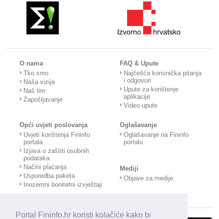
O nama
FAQ & Upute
Tko smo
Najčešća korisnička pitanja
i odgovori
Naša vizija
Upute za korištenje
Naš tim
aplikacije
Zapošljavanje
Video upute
Opći uvjeti poslovanja
Oglašavanje
Uvjeti korištenja Fininfo
Oglašavanje na Fininfo
portala
portalu
Izjava o zaštiti osobnih
podataka
Načini plaćanja
Mediji
Usporedba paketa
Objave za medije
Inozemni bonitetni izvještaji
Portal Fininfo.hr koristi kolačiće kako bi