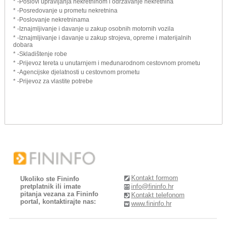
* -Poslovi upravljanja nekretninom i održavanje nekretnina
* -Posredovanje u prometu nekretnina
* -Poslovanje nekretninama
* -Iznajmljivanje i davanje u zakup osobnih motornih vozila
* -Iznajmljivanje i davanje u zakup strojeva, opreme i materijalnih
dobara
* -Skladištenje robe
* -Prijevoz tereta u unutarnjem i međunarodnom cestovnom prometu
* -Agencijske djelatnosti u cestovnom prometu
* -Prijevoz za vlastite potrebe
Kontakt formom
Ukoliko ste Fininfo
pretplatnik ili imate
info@fininfo.hr
pitanja vezana za Fininfo
Kontakt telefonom
portal, kontaktirajte nas:
www.fininfo.hr