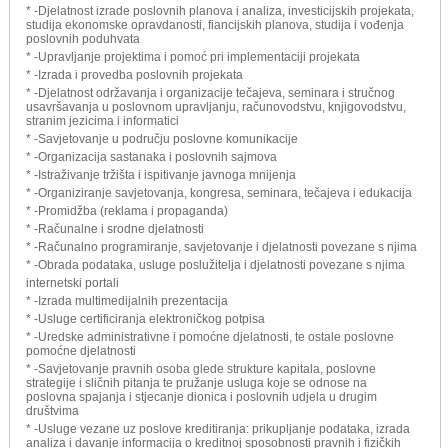
* -Djelatnost izrade poslovnih planova i analiza, investicijskih projekata,
studija ekonomske opravdanosti, fiancijskih planova, studija i vođenja
poslovnih poduhvata
* -Upravljanje projektima i pomoć pri implementaciji projekata
* -Izrada i provedba poslovnih projekata
* -Djelatnost održavanja i organizacije tečajeva, seminara i stručnog
usavršavanja u poslovnom upravljanju, računovodstvu, knjigovodstvu,
stranim jezicima i informatici
* -Savjetovanje u području poslovne komunikacije
* -Organizacija sastanaka i poslovnih sajmova
* -Istraživanje tržišta i ispitivanje javnoga mnijenja
* -Organiziranje savjetovanja, kongresa, seminara, tečajeva i edukacija
* -Promidžba (reklama i propaganda)
* -Računalne i srodne djelatnosti
* -Računalno programiranje, savjetovanje i djelatnosti povezane s njima
* -Obrada podataka, usluge poslužitelja i djelatnosti povezane s njima
internetski portali
* -Izrada multimedijalnih prezentacija
* -Usluge certificiranja elektroničkog potpisa
* -Uredske administrativne i pomoćne djelatnosti, te ostale poslovne
pomoćne djelatnosti
* -Savjetovanje pravnih osoba glede strukture kapitala, poslovne
strategije i sličnih pitanja te pružanje usluga koje se odnose na
poslovna spajanja i stjecanje dionica i poslovnih udjela u drugim
društvima
* -Usluge vezane uz poslove kreditiranja: prikupljanje podataka, izrada
analiza i davanje informacija o kreditnoj sposobnosti pravnih i fizičkih