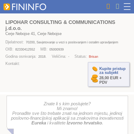
LIPOHAR CONSULTING & COMMUNICATIONS
j.d.o.o.
Cerje Nebojse 41, Cerje Nebojse
Djelatnost:
70200, Savjetovanje u vezi s poslovanjem i ostalim upravljanjem
OIB:
MB:
82330412552
05000939
Godina osnivanja:
Veličina:
Status:
2018.
-
Brisan
Kontakt:
Kupite pristup
za subjekt
28,00 EUR +
PDV
Znate li s kim poslujete?
Mi znamo!
Pronađite sve što trebate znati na jednom mjestu, jedinoj
poslovno-financijskoj aplikaciji sa znakovima inovativnosti
Eureka
i kvalitete
Izvorno hrvatsko
.