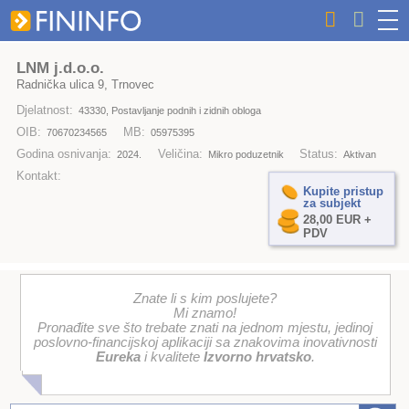
LNM j.d.o.o.
Radnička ulica 9, Trnovec
Djelatnost:
43330, Postavljanje podnih i zidnih obloga
OIB:
MB:
70670234565
05975395
Godina osnivanja:
Veličina:
Status:
2024.
Mikro poduzetnik
Aktivan
Kontakt:
Kupite pristup
za subjekt
28,00 EUR +
PDV
Znate li s kim poslujete?
Mi znamo!
Pronađite sve što trebate znati na jednom mjestu, jedinoj
poslovno-financijskoj aplikaciji sa znakovima inovativnosti
Eureka
i kvalitete
Izvorno hrvatsko
.