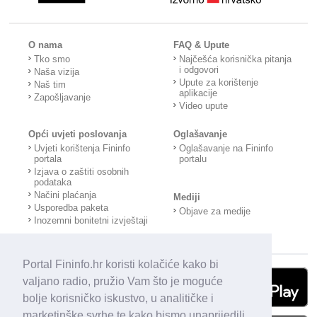
O nama
FAQ & Upute
Tko smo
Najčešća korisnička pitanja
i odgovori
Naša vizija
Upute za korištenje
Naš tim
aplikacije
Zapošljavanje
Video upute
Opći uvjeti poslovanja
Oglašavanje
Uvjeti korištenja Fininfo
Oglašavanje na Fininfo
portala
portalu
Izjava o zaštiti osobnih
podataka
Načini plaćanja
Mediji
Usporedba paketa
Objave za medije
Inozemni bonitetni izvještaji
Portal Fininfo.hr koristi kolačiće kako bi
valjano radio, pružio Vam što je moguće
bolje korisničko iskustvo, u analitičke i
marketinške svrhe te kako bismo unaprijedili