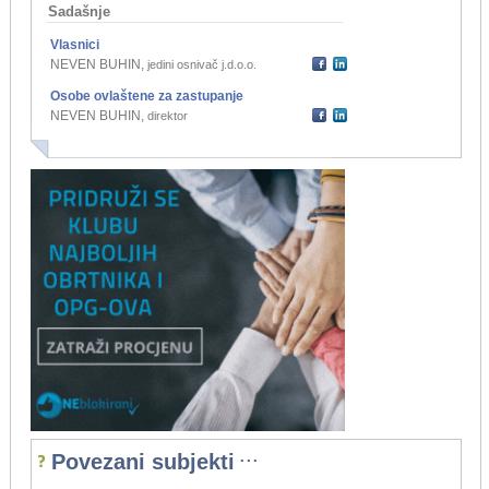
Sadašnje
Vlasnici
NEVEN BUHIN
,
jedini osnivač j.d.o.o.
Osobe ovlaštene za zastupanje
NEVEN BUHIN
,
direktor
...
Povezani subjekti