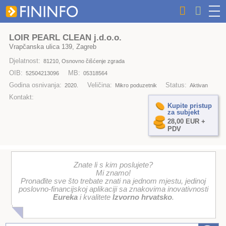
LOIR PEARL CLEAN j.d.o.o.
Vrapčanska ulica 139, Zagreb
Djelatnost:
81210, Osnovno čišćenje zgrada
OIB:
MB:
52504213096
05318564
Godina osnivanja:
Veličina:
Status:
2020.
Mikro poduzetnik
Aktivan
Kontakt:
Kupite pristup
za subjekt
28,00 EUR +
PDV
Znate li s kim poslujete?
Mi znamo!
Pronađite sve što trebate znati na jednom mjestu, jedinoj
poslovno-financijskoj aplikaciji sa znakovima inovativnosti
Eureka
i kvalitete
Izvorno hrvatsko
.