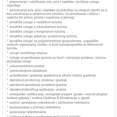
* -pripremanje i usluživanje jela, pića i napitaka i pružanje usluga
smještaja
* -pripremanje jela, pića i napitaka za potrošnju na drugom mjestu sa ili
bez usluživanja (u prijevoznom sredstvu, na priredbama i slično) i
opskrba tim jelima, pićima i napitcima (catering)
* -turističke usluge u nautičkom turizmu
* -turističke usluge u zdravstvenom turizmu
* -turističke usluge u kongresnom turizmu
* -turističke usluge aktivnog i pustolovnog turizma
* -turističke usluge na poljoprivrednom gospodarstvu, uzgajalištu
vodenih organizama, lovištu i u šumi šumoposjednika te ribolovnom
turizmu
* -usluge turističkog ronjenja
* -usluge iznajmljivanja opreme za šport i rekreaciju turistima i obveze
pružatelja usluge
* -računovodstveni poslovi
* -administrativne djelatnosti
* -projektiranje i građenje građevina te stručni nadzor građenja
* -djelatnost prostornog uređenja i gradnje
* -djelatnost upravljanja projektom gradnje
* -djelatnost tehničkog ispitivanja i analize
* -energetsko certificiranje, energetski pregled zgrade i redoviti pregled
sustava grijanja i sustava hlađenja ili klimatizacije u zgradi
* -poslovi upravljanja nekretninom i održavanje nekretnina
* -posredovanje u prometu nekretnina
* -poslovanje nekretninama
* -prijevoz putnika u unutarnjem cestovnom prometu