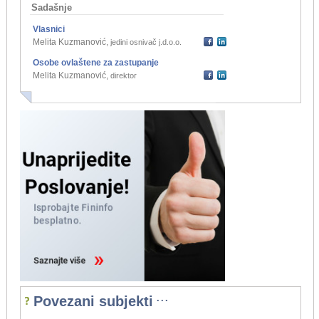
Sadašnje
Vlasnici
Melita Kuzmanović
,
jedini osnivač j.d.o.o.
Osobe ovlaštene za zastupanje
Melita Kuzmanović
,
direktor
...
Povezani subjekti