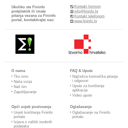
Kontakt formom
Ukoliko ste Fininfo
pretplatnik ili imate
info@fininfo.hr
pitanja vezana za Fininfo
Kontakt telefonom
portal, kontaktirajte nas:
www.fininfo.hr
O nama
FAQ & Upute
Tko smo
Najčešća korisnička pitanja
i odgovori
Naša vizija
Upute za korištenje
Naš tim
aplikacije
Zapošljavanje
Video upute
Opći uvjeti poslovanja
Oglašavanje
Uvjeti korištenja Fininfo
Oglašavanje na Fininfo
portala
portalu
Izjava o zaštiti osobnih
podataka