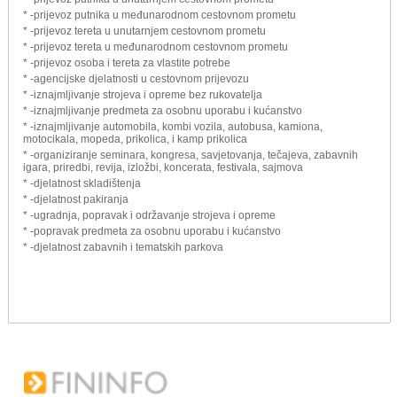
* -prijevoz putnika u međunarodnom cestovnom prometu
* -prijevoz tereta u unutarnjem cestovnom prometu
* -prijevoz tereta u međunarodnom cestovnom prometu
* -prijevoz osoba i tereta za vlastite potrebe
* -agencijske djelatnosti u cestovnom prijevozu
* -iznajmljivanje strojeva i opreme bez rukovatelja
* -iznajmljivanje predmeta za osobnu uporabu i kućanstvo
* -iznajmljivanje automobila, kombi vozila, autobusa, kamiona,
motocikala, mopeda, prikolica, i kamp prikolica
* -organiziranje seminara, kongresa, savjetovanja, tečajeva, zabavnih
igara, priredbi, revija, izložbi, koncerata, festivala, sajmova
* -djelatnost skladištenja
* -djelatnost pakiranja
* -ugradnja, popravak i održavanje strojeva i opreme
* -popravak predmeta za osobnu uporabu i kućanstvo
* -djelatnost zabavnih i tematskih parkova