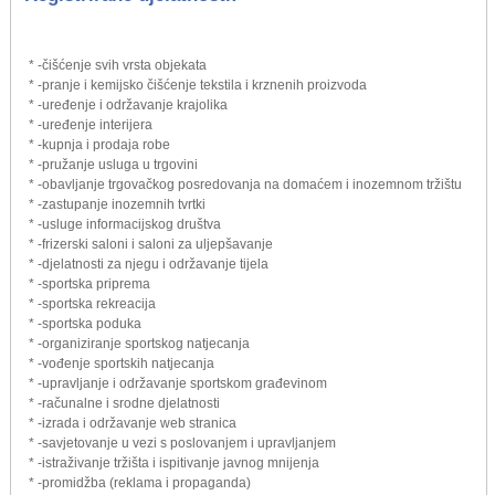
* -čišćenje svih vrsta objekata
* -pranje i kemijsko čišćenje tekstila i krznenih proizvoda
* -uređenje i održavanje krajolika
* -uređenje interijera
* -kupnja i prodaja robe
* -pružanje usluga u trgovini
* -obavljanje trgovačkog posredovanja na domaćem i inozemnom tržištu
* -zastupanje inozemnih tvrtki
* -usluge informacijskog društva
* -frizerski saloni i saloni za uljepšavanje
* -djelatnosti za njegu i održavanje tijela
* -sportska priprema
* -sportska rekreacija
* -sportska poduka
* -organiziranje sportskog natjecanja
* -vođenje sportskih natjecanja
* -upravljanje i održavanje sportskom građevinom
* -računalne i srodne djelatnosti
* -izrada i održavanje web stranica
* -savjetovanje u vezi s poslovanjem i upravljanjem
* -istraživanje tržišta i ispitivanje javnog mnijenja
* -promidžba (reklama i propaganda)