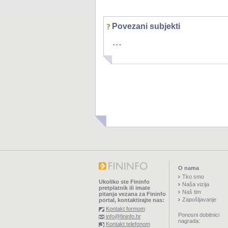
Povezani subjekti
...
O nama
Tko smo
Ukoliko ste Fininfo
Naša vizija
pretplatnik ili imate
Naš tim
pitanja vezana za Fininfo
Zapošljavanje
portal, kontaktirajte nas:
Kontakt formom
Ponosni dobitnici
info@fininfo.hr
nagrada:
Kontakt telefonom