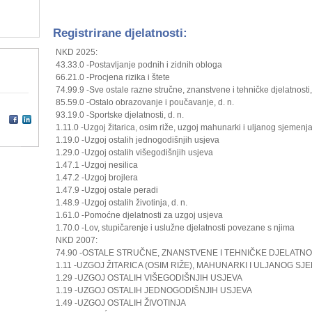
Registrirane djelatnosti:
NKD 2025:
43.33.0 -Postavljanje podnih i zidnih obloga
66.21.0 -Procjena rizika i štete
74.99.9 -Sve ostale razne stručne, znanstvene i tehničke djelatnosti, 
85.59.0 -Ostalo obrazovanje i poučavanje, d. n.
93.19.0 -Sportske djelatnosti, d. n.
1.11.0 -Uzgoj žitarica, osim riže, uzgoj mahunarki i uljanog sjemenj
1.19.0 -Uzgoj ostalih jednogodišnjih usjeva
1.29.0 -Uzgoj ostalih višegodišnjih usjeva
1.47.1 -Uzgoj nesilica
1.47.2 -Uzgoj brojlera
1.47.9 -Uzgoj ostale peradi
1.48.9 -Uzgoj ostalih životinja, d. n.
1.61.0 -Pomoćne djelatnosti za uzgoj usjeva
1.70.0 -Lov, stupičarenje i uslužne djelatnosti povezane s njima
NKD 2007:
74.90 -OSTALE STRUČNE, ZNANSTVENE I TEHNIČKE DJELATNOST
1.11 -UZGOJ ŽITARICA (OSIM RIŽE), MAHUNARKI I ULJANOG SJ
1.29 -UZGOJ OSTALIH VIŠEGODIŠNJIH USJEVA
1.19 -UZGOJ OSTALIH JEDNOGODIŠNJIH USJEVA
1.49 -UZGOJ OSTALIH ŽIVOTINJA