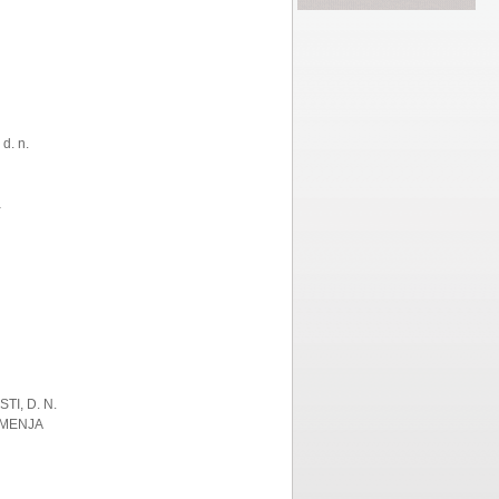
d. n.
a
I, D. N.
EMENJA