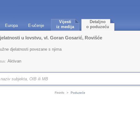
Vijesti
Detaljno
Europa
E-učenje
iz medija
o poduzeću
atnosti u lovstvu, vl. Goran Gosarić, Rovišće
lužne djelatnosti povezane s njima
Aktivan
tus:
Fininfo
>
Poduzeće