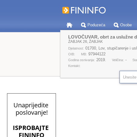
Poduzeća
Osobe
LOVOČUVAR, obrt za uslužne djel
ŽABJAK 26, ŽABJAK
01700, Lov, stupičarenje i us
Djelatnost:
97944122
OIB:
MB:
2019.
-
Godina osnivanja:
Veličina:
Sta
Kontakt: