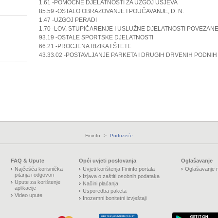
1.61 -POMOĆNE DJELATNOSTI ZA UZGOJ USJEVA
85.59 -OSTALO OBRAZOVANJE I POUČAVANJE, D. N.
1.47 -UZGOJ PERADI
1.70 -LOV, STUPIČARENJE I USLUŽNE DJELATNOSTI POVEZANE
93.19 -OSTALE SPORTSKE DJELATNOSTI
66.21 -PROCJENA RIZIKA I ŠTETE
43.33.02 -POSTAVLJANJE PARKETA I DRUGIH DRVENIH PODNI
Fininfo
>
Poduzeće
FAQ & Upute
Opći uvjeti poslovanja
Oglašavanje
Najčešća korisnička
Uvjeti korištenja Fininfo portala
Oglašavanje n
pitanja i odgovori
Izjava o zaštiti osobnih podataka
Upute za korištenje
Načini plaćanja
aplikacije
Usporedba paketa
Video upute
Inozemni bonitetni izvještaji