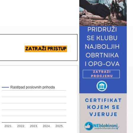
Rast/pad poslovnih prihoda
2021.
2022.
2023.
2024.
2025.