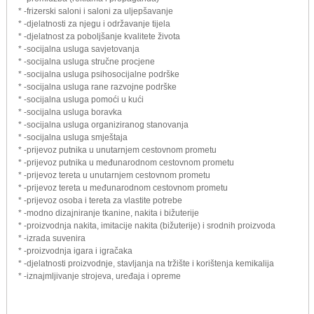
* -frizerski saloni i saloni za uljepšavanje
* -djelatnosti za njegu i održavanje tijela
* -djelatnost za poboljšanje kvalitete života
* -socijalna usluga savjetovanja
* -socijalna usluga stručne procjene
* -socijalna usluga psihosocijalne podrške
* -socijalna usluga rane razvojne podrške
* -socijalna usluga pomoći u kući
* -socijalna usluga boravka
* -socijalna usluga organiziranog stanovanja
* -socijalna usluga smještaja
* -prijevoz putnika u unutarnjem cestovnom prometu
* -prijevoz putnika u međunarodnom cestovnom prometu
* -prijevoz tereta u unutarnjem cestovnom prometu
* -prijevoz tereta u međunarodnom cestovnom prometu
* -prijevoz osoba i tereta za vlastite potrebe
* -modno dizajniranje tkanine, nakita i bižuterije
* -proizvodnja nakita, imitacije nakita (bižuterije) i srodnih proizvoda
* -izrada suvenira
* -proizvodnja igara i igračaka
* -djelatnosti proizvodnje, stavljanja na tržište i korištenja kemikalija
* -iznajmljivanje strojeva, uređaja i opreme