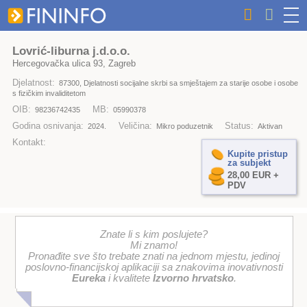
Lovrić-liburna j.d.o.o.
Hercegovačka ulica 93, Zagreb
Djelatnost:
87300, Djelatnosti socijalne skrbi sa smještajem za starije osobe i osobe
s fizičkim invaliditetom
OIB:
MB:
98236742435
05990378
Godina osnivanja:
Veličina:
Status:
2024.
Mikro poduzetnik
Aktivan
Kontakt:
Kupite pristup
za subjekt
28,00 EUR +
PDV
Znate li s kim poslujete?
Mi znamo!
Pronađite sve što trebate znati na jednom mjestu, jedinoj
poslovno-financijskoj aplikaciji sa znakovima inovativnosti
Eureka
i kvalitete
Izvorno hrvatsko
.