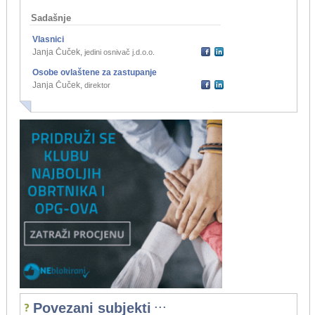
Sadašnje
Vlasnici
Janja Čuček
,
jedini osnivač j.d.o.o.
Osobe ovlaštene za zastupanje
Janja Čuček
,
direktor
...
Povezani subjekti