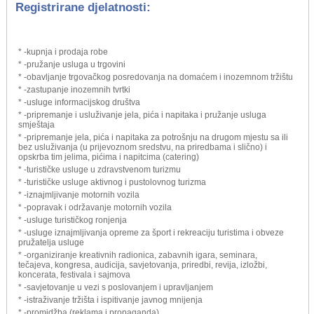
Registrirane djelatnosti:
* -kupnja i prodaja robe
* -pružanje usluga u trgovini
* -obavljanje trgovačkog posredovanja na domaćem i inozemnom tržištu
* -zastupanje inozemnih tvrtki
* -usluge informacijskog društva
* -pripremanje i usluživanje jela, pića i napitaka i pružanje usluga
smještaja
* -pripremanje jela, pića i napitaka za potrošnju na drugom mjestu sa ili
bez usluživanja (u prijevoznom sredstvu, na priredbama i slično) i
opskrba tim jelima, pićima i napitcima (catering)
* -turističke usluge u zdravstvenom turizmu
* -turističke usluge aktivnog i pustolovnog turizma
* -iznajmljivanje motornih vozila
* -popravak i održavanje motornih vozila
* -usluge turističkog ronjenja
* -usluge iznajmljivanja opreme za šport i rekreaciju turistima i obveze
pružatelja usluge
* -organiziranje kreativnih radionica, zabavnih igara, seminara,
tečajeva, kongresa, audicija, savjetovanja, priredbi, revija, izložbi,
koncerata, festivala i sajmova
* -savjetovanje u vezi s poslovanjem i upravljanjem
* -istraživanje tržišta i ispitivanje javnog mnijenja
* -promidžba (reklama i propaganda)