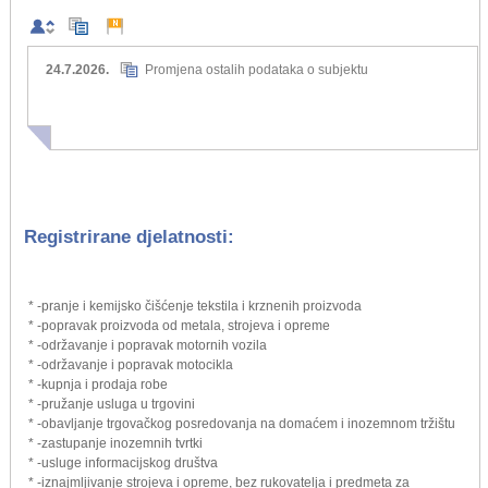
24.7.2026.
Promjena ostalih podataka o subjektu
Registrirane djelatnosti:
* -pranje i kemijsko čišćenje tekstila i krznenih proizvoda
* -popravak proizvoda od metala, strojeva i opreme
* -održavanje i popravak motornih vozila
* -održavanje i popravak motocikla
* -kupnja i prodaja robe
* -pružanje usluga u trgovini
* -obavljanje trgovačkog posredovanja na domaćem i inozemnom tržištu
* -zastupanje inozemnih tvrtki
* -usluge informacijskog društva
* -iznajmljivanje strojeva i opreme, bez rukovatelja i predmeta za