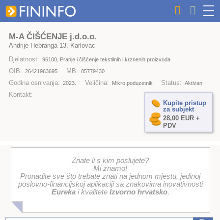
M-A ČIŠĆENJE j.d.o.o.
Andrije Hebranga 13, Karlovac
Djelatnost:
96100, Pranje i čišćenje tekstilnih i krznenih proizvoda
OIB:
MB:
26421963695
05779430
Godina osnivanja:
Veličina:
Status:
2023.
Mikro poduzetnik
Aktivan
Kontakt:
Kupite pristup
za subjekt
28,00 EUR +
PDV
Znate li s kim poslujete?
Mi znamo!
Pronađite sve što trebate znati na jednom mjestu, jedinoj
poslovno-financijskoj aplikaciji sa znakovima inovativnosti
Eureka
i kvalitete
Izvorno hrvatsko
.