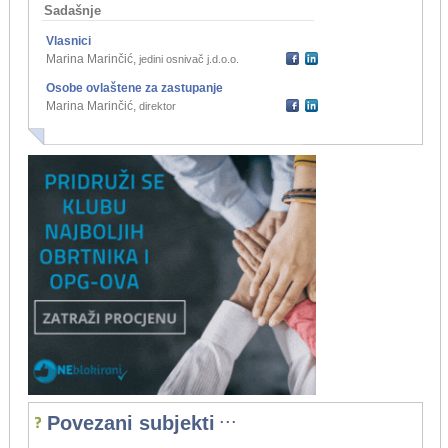
Sadašnje
Vlasnici
Marina Marinčić
,
jedini osnivač j.d.o.o.
Osobe ovlaštene za zastupanje
Marina Marinčić
,
direktor
...
Povezani subjekti