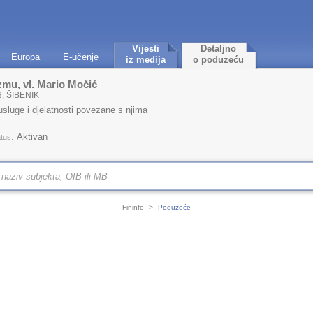
Vijesti
Detaljno
Europa
E-učenje
iz medija
o poduzeću
zmu, vl. Mario Močić
, ŠIBENIK
usluge i djelatnosti povezane s njima
Aktivan
tus:
Fininfo
>
Poduzeće