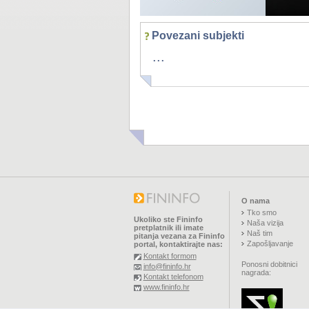
Povezani subjekti
...
O nama
Tko smo
Ukoliko ste Fininfo
Naša vizija
pretplatnik ili imate
Naš tim
pitanja vezana za Fininfo
Zapošljavanje
portal, kontaktirajte nas:
Kontakt formom
Ponosni dobitnici
info@fininfo.hr
nagrada:
Kontakt telefonom
www.fininfo.hr