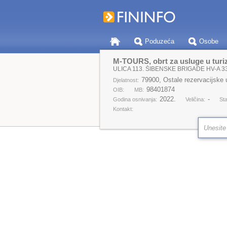
Poduzeća
Osobe
M-TOURS, obrt za usluge u turi
ULICA 113. ŠIBENSKE BRIGADE HV-A 33
79900, Ostale rezervacijske 
Djelatnost:
98401874
OIB:
MB:
2022.
-
Godina osnivanja:
Veličina:
Sta
Kontakt: