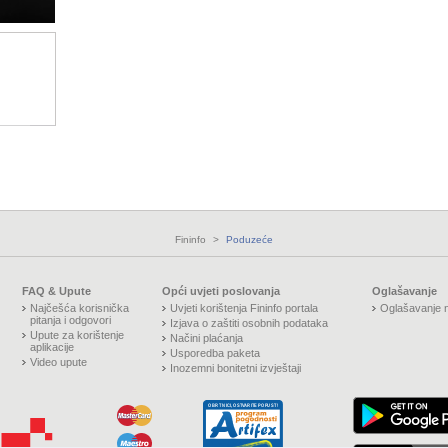
Fininfo
>
Poduzeće
FAQ & Upute
Opći uvjeti poslovanja
Oglašavanje
Najčešća korisnička
Uvjeti korištenja Fininfo portala
Oglašavanje n
pitanja i odgovori
Izjava o zaštiti osobnih podataka
Upute za korištenje
Načini plaćanja
aplikacije
Usporedba paketa
Video upute
Inozemni bonitetni izvještaji