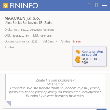
MAACKEN j.d.o.o.
Ulica Benka Benkovića 1B, Zadar
Djelatnost:
56110, Djelatnosti restorana
OIB:
MB:
59182710784
05541824
Godina osnivanja:
Veličina:
Status:
2022.
-
Brisan
Kontakt:
Kupite pristup
za subjekt
28,00 EUR +
PDV
Znate li s kim poslujete?
Mi znamo!
Pronađite sve što trebate znati na jednom mjestu, jedinoj
poslovno-financijskoj aplikaciji sa znakovima inovativnosti
Eureka
i kvalitete
Izvorno hrvatsko
.