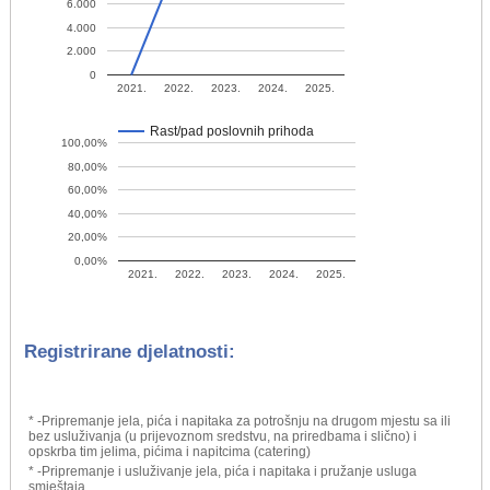
6.000
4.000
2.000
0
2021.
2022.
2023.
2024.
2025.
Rast/pad poslovnih prihoda
100,00%
80,00%
60,00%
40,00%
20,00%
0,00%
2021.
2022.
2023.
2024.
2025.
Registrirane djelatnosti:
* -Pripremanje jela, pića i napitaka za potrošnju na drugom mjestu sa ili
bez usluživanja (u prijevoznom sredstvu, na priredbama i slično) i
opskrba tim jelima, pićima i napitcima (catering)
* -Pripremanje i usluživanje jela, pića i napitaka i pružanje usluga
smještaja