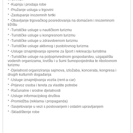
* -Kupnja i prodaja robe
* -Pružanje usluga u trgovini
* -Zastupanje inozemnih tvrtki
* -Obavljanje trgovačkog posredovanja na domaćem i inozemnom
tržištu
* -Turističke usluge u nautičkom turizmu
* -Turističke usluge u kongresnom turizmu
* -Turističke usluge u zdravstvenom turizmu
* -Turističke usluge aktivnog i pustolovnog turizma
* -Usluge iznajmljivanja opreme za šport i rekreaciju turistima
* -Turističke usluge na poljoprivrednom gospodarstvu, uzgajalištu
vodenih organizama, lovištu i u šumi šumoposjednika te ribolovnom
turizmu
* -Djelatnost organiziranja sajmova, izložaba, koncerata, kongresa i
drugih kulturnih događanja
* -Usluge iznajmljivanja vozila (rent-a-car)
* -Prijevoz osoba i tereta za vlastite potrebe
* -Računalne i srodne djelatnosti
* -Usluge informacijskog društva
* -Promidžba (reklama i propaganda)
* -Savjetovanje u vezi s poslovanjem i ostalim upravljanjem
* -Skladištenje robe