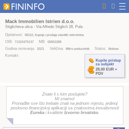
Mack Immobilien Istrien d.o.o.
Stiglicheva ulica - Via Alfredo Stiglich 28, Pula
Djelatnost:
68110, Kupnja i prodaja vlastitih nekretnina
OIB:
MB:
71315475137
05802288
Godina osnivanja:
Veličina:
Status:
2023.
Mikro poduzetnik
Aktivan
Kontakt:
Kupite pristup
za subjekt
28,00 EUR +
PDV
Znate li s kim poslujete?
Mi znamo!
Pronađite sve što trebate znati na jednom mjestu, jedinoj
poslovno-financijskoj aplikaciji sa znakovima inovativnosti
Eureka
i kvalitete
Izvorno hrvatsko
.