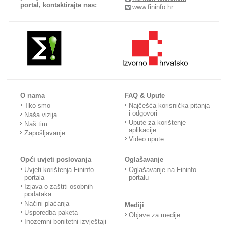
portal, kontaktirajte nas:
www.fininfo.hr
O nama
FAQ & Upute
Tko smo
Najčešća korisnička pitanja
i odgovori
Naša vizija
Upute za korištenje
Naš tim
aplikacije
Zapošljavanje
Video upute
Opći uvjeti poslovanja
Oglašavanje
Uvjeti korištenja Fininfo
Oglašavanje na Fininfo
portala
portalu
Izjava o zaštiti osobnih
podataka
Načini plaćanja
Mediji
Usporedba paketa
Objave za medije
Inozemni bonitetni izvještaji