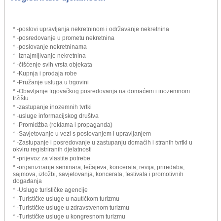
* -poslovi upravljanja nekretninom i održavanje nekretnina
* -posredovanje u prometu nekretnina
* -poslovanje nekretninama
* -iznajmljivanje nekretnina
* -čišćenje svih vrsta objekata
* -Kupnja i prodaja robe
* -Pružanje usluga u trgovini
* -Obavljanje trgovačkog posredovanja na domaćem i inozemnom
tržištu
* -zastupanje inozemnih tvrtki
* -usluge informacijskog društva
* -Promidžba (reklama i propaganda)
* -Savjetovanje u vezi s poslovanjem i upravljanjem
* -Zastupanje i posredovanje u zastupanju domaćih i stranih tvrtki u
okviru registriranih djelatnosti
* -prijevoz za vlastite potrebe
* -organiziranje seminara, tečajeva, koncerata, revija, priredaba,
sajmova, izložbi, savjetovanja, koncerata, festivala i promotivnih
događanja
* -Usluge turističke agencije
* -Turističke usluge u nautičkom turizmu
* -Turističke usluge u zdravstvenom turizmu
* -Turističke usluge u kongresnom turizmu