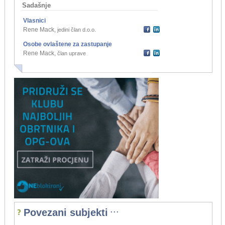
Sadašnje
Vlasnici
Rene Mack
,
jedini član d.o.o.
Osobe ovlaštene za zastupanje
Rene Mack
,
član uprave
...
Povezani subjekti