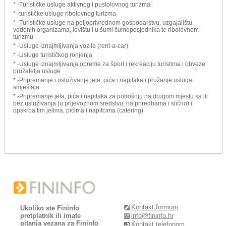
* -Turističke usluge aktivnog i pustolovnog turizma
* -turističke usluge ribolovnog turizma
* -Turističke usluge na poljoprivrednom gospodarstvu, uzgajalištu
vodenih organizama, lovištu i u šumi šumoposjednika te ribolovnom
turizmu
* -Usluge iznajmljivanja vozila (rent-a-car)
* -Usluge turističkog ronjenja
* -Usluge iznajmljivanja opreme za šport i rekreaciju turistima i obveze
pružatelja usluge
* -Pripremanje i usluživanje jela, pića i napitaka i pružanje usluga
smještaja
* -Pripremanje jela, pića i napitaka za potrošnju na drugom mjestu sa ili
bez usluživanja (u prijevoznom sredstvu, na priredbama i slično) i
opskrba tim jelima, pićima i napitcima (catering)
Kontakt formom
Ukoliko ste Fininfo
pretplatnik ili imate
info@fininfo.hr
pitanja vezana za Fininfo
Kontakt telefonom