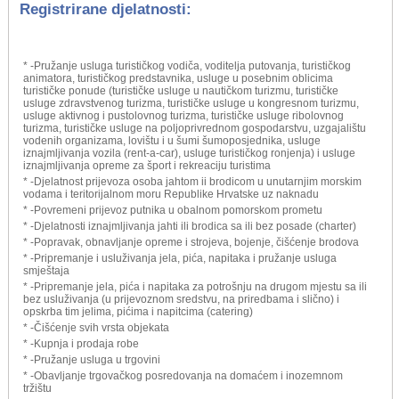
Registrirane djelatnosti:
* -Pružanje usluga turističkog vodiča, voditelja putovanja, turističkog
animatora, turističkog predstavnika, usluge u posebnim oblicima
turističke ponude (turističke usluge u nautičkom turizmu, turističke
usluge zdravstvenog turizma, turističke usluge u kongresnom turizmu,
usluge aktivnog i pustolovnog turizma, turističke usluge ribolovnog
turizma, turističke usluge na poljoprivrednom gospodarstvu, uzgajalištu
vodenih organizama, lovištu i u šumi šumoposjednika, usluge
iznajmljivanja vozila (rent-a-car), usluge turističkog ronjenja) i usluge
iznajmljivanja opreme za šport i rekreaciju turistima
* -Djelatnost prijevoza osoba jahtom ii brodicom u unutarnjim morskim
vodama i teritorijalnom moru Republike Hrvatske uz naknadu
* -Povremeni prijevoz putnika u obalnom pomorskom prometu
* -Djelatnosti iznajmljivanja jahti ili brodica sa ili bez posade (charter)
* -Popravak, obnavljanje opreme i strojeva, bojenje, čišćenje brodova
* -Pripremanje i usluživanja jela, pića, napitaka i pružanje usluga
smještaja
* -Pripremanje jela, pića i napitaka za potrošnju na drugom mjestu sa ili
bez usluživanja (u prijevoznom sredstvu, na priredbama i slično) i
opskrba tim jelima, pićima i napitcima (catering)
* -Čišćenje svih vrsta objekata
* -Kupnja i prodaja robe
* -Pružanje usluga u trgovini
* -Obavljanje trgovačkog posredovanja na domaćem i inozemnom
tržištu