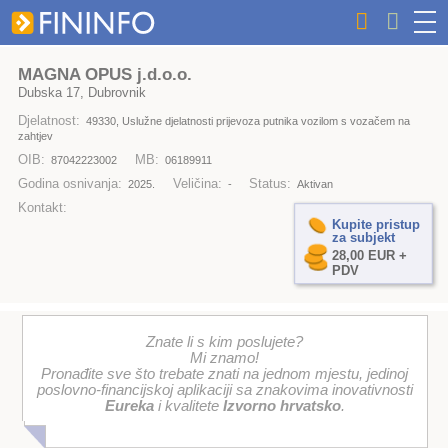
MAGNA OPUS j.d.o.o.
Dubska 17, Dubrovnik
Djelatnost:
49330, Uslužne djelatnosti prijevoza putnika vozilom s vozačem na
zahtjev
OIB:
MB:
87042223002
06189911
Godina osnivanja:
Veličina:
Status:
2025.
-
Aktivan
Kontakt:
Kupite pristup
za subjekt
28,00 EUR +
PDV
Znate li s kim poslujete?
Mi znamo!
Pronađite sve što trebate znati na jednom mjestu, jedinoj
poslovno-financijskoj aplikaciji sa znakovima inovativnosti
Eureka
i kvalitete
Izvorno hrvatsko
.