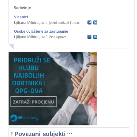
Sadašnje
Vlasnici
Ljiljana Milidragović
,
jedini osnivač j.d.o.o.
Osobe ovlaštene za zastupanje
Ljiljana Milidragović
,
član uprave
...
Povezani subjekti