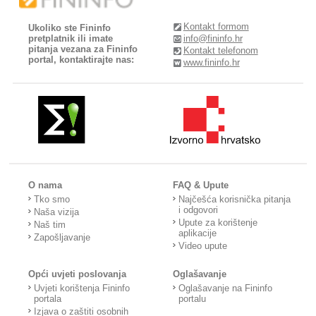
Kontakt formom
Ukoliko ste Fininfo
pretplatnik ili imate
info@fininfo.hr
pitanja vezana za Fininfo
Kontakt telefonom
portal, kontaktirajte nas:
www.fininfo.hr
O nama
FAQ & Upute
Tko smo
Najčešća korisnička pitanja
i odgovori
Naša vizija
Upute za korištenje
Naš tim
aplikacije
Zapošljavanje
Video upute
Opći uvjeti poslovanja
Oglašavanje
Uvjeti korištenja Fininfo
Oglašavanje na Fininfo
portala
portalu
Izjava o zaštiti osobnih