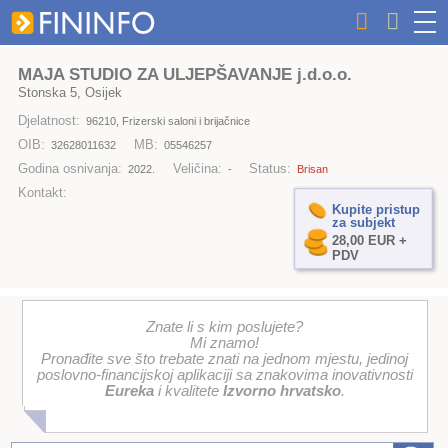
MAJA STUDIO ZA ULJEPŠAVANJE j.d.o.o.
Stonska 5, Osijek
Djelatnost:
96210, Frizerski saloni i brijačnice
OIB:
MB:
32628011632
05546257
Godina osnivanja:
Veličina:
Status:
2022.
-
Brisan
Kontakt:
Kupite pristup
za subjekt
28,00 EUR +
PDV
Znate li s kim poslujete?
Mi znamo!
Pronađite sve što trebate znati na jednom mjestu, jedinoj
poslovno-financijskoj aplikaciji sa znakovima inovativnosti
Eureka
i kvalitete
Izvorno hrvatsko
.