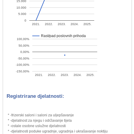
15.000
10.000
5.000
0
2021.
2022.
2023.
2024.
2025.
Rast/pad poslovnih prihoda
100,00%
50,00%
0,00%
-50,00%
-100,00%
-150,00%
2021.
2022.
2023.
2024.
2025.
Registrirane djelatnosti:
* -frizerski saloni i saloni za uljepšavanje
* -djelatnost za njegu i održavanje tijela
* -ostale osobne uslužne djelatnosti
* -djelatnosti poduke ugradnje, ugradnja i ukrašavanje noktiju