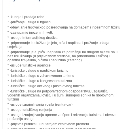
* -kupnja i prodaja robe
* -pružanje usluga u trgovini
* -obavljanje trgovačkog posredovanja na domaćem i inozemnom tržištu
* -zastupanje inozemnih tvrtki
* -usluge informacijskog društva
* -pripremanje i usluživanje jela, pića i napitaka i pružanje usluga
smještaja
* -pripremanje jela, pića i napitaka za potrošnju na drugom mjestu sa ili
bez usluživanja (u prijevoznom sredstvu, na priredbama i slično) i
opskrba tim jelima, pićima i napitcima (catering)
* -usluge turističke agencije
* -turističke usluge u nautičkom turizmu
* -turističke usluge u zdravstvenom turizmu
* -turističke usluge u kongresnom turizmu
* -turističke usluge aktivnog i pustolovnog turizma
* -turističke usluge na poljoprivrednom gospodarstvu, uzgajalištu
vodenih organizama, lovištu i u šumi šumoposjednika te ribolovnom
turizmu
* -usluge iznajmljivanja vozila (rent-a-car)
* -usluge turističkog ronjenja
* -usluge iznajmljivanja opreme za šport i rekreaciju turistima i obveze
pružatelja usluge
* -prijevoz putnika u unutarnjem cestovnom prometu