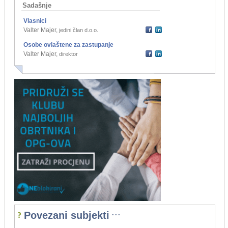
Sadašnje
Vlasnici
Valter Majer
,
jedini član d.o.o.
Osobe ovlaštene za zastupanje
Valter Majer
,
direktor
...
Povezani subjekti