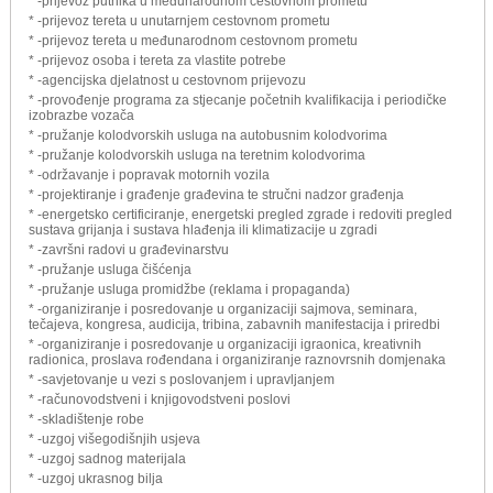
* -prijevoz putnika u međunarodnom cestovnom prometu
* -prijevoz tereta u unutarnjem cestovnom prometu
* -prijevoz tereta u međunarodnom cestovnom prometu
* -prijevoz osoba i tereta za vlastite potrebe
* -agencijska djelatnost u cestovnom prijevozu
* -provođenje programa za stjecanje početnih kvalifikacija i periodičke
izobrazbe vozača
* -pružanje kolodvorskih usluga na autobusnim kolodvorima
* -pružanje kolodvorskih usluga na teretnim kolodvorima
* -održavanje i popravak motornih vozila
* -projektiranje i građenje građevina te stručni nadzor građenja
* -energetsko certificiranje, energetski pregled zgrade i redoviti pregled
sustava grijanja i sustava hlađenja ili klimatizacije u zgradi
* -završni radovi u građevinarstvu
* -pružanje usluga čišćenja
* -pružanje usluga promidžbe (reklama i propaganda)
* -organiziranje i posredovanje u organizaciji sajmova, seminara,
tečajeva, kongresa, audicija, tribina, zabavnih manifestacija i priredbi
* -organiziranje i posredovanje u organizaciji igraonica, kreativnih
radionica, proslava rođendana i organiziranje raznovrsnih domjenaka
* -savjetovanje u vezi s poslovanjem i upravljanjem
* -računovodstveni i knjigovodstveni poslovi
* -skladištenje robe
* -uzgoj višegodišnjih usjeva
* -uzgoj sadnog materijala
* -uzgoj ukrasnog bilja