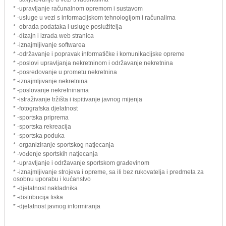
* -upravljanje računalnom opremom i sustavom
* -usluge u vezi s informacijskom tehnologijom i računalima
* -obrada podataka i usluge poslužitelja
* -dizajn i izrada web stranica
* -iznajmljivanje softwarea
* -održavanje i popravak informatičke i komunikacijske opreme
* -poslovi upravljanja nekretninom i održavanje nekretnina
* -posredovanje u prometu nekretnina
* -iznajmljivanje nekretnina
* -poslovanje nekretninama
* -istraživanje tržišta i ispitivanje javnog mijenja
* -fotografska djelatnost
* -sportska priprema
* -sportska rekreacija
* -sportska poduka
* -organiziranje sportskog natjecanja
* -vođenje sportskih natjecanja
* -upravljanje i održavanje sportskom građevinom
* -iznajmljivanje strojeva i opreme, sa ili bez rukovatelja i predmeta za
osobnu uporabu i kućanstvo
* -djelatnost nakladnika
* -distribucija tiska
* -djelatnost javnog informiranja