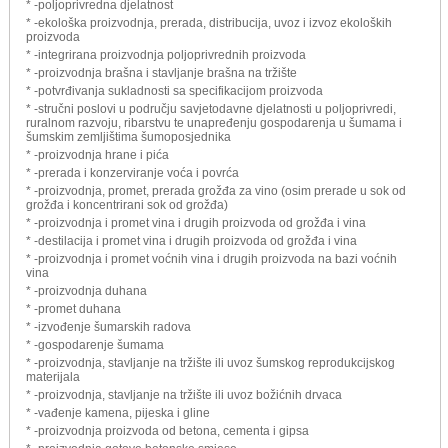
* -poljoprivredna djelatnost
* -ekološka proizvodnja, prerada, distribucija, uvoz i izvoz ekoloških
proizvoda
* -integrirana proizvodnja poljoprivrednih proizvoda
* -proizvodnja brašna i stavljanje brašna na tržište
* -potvrđivanja sukladnosti sa specifikacijom proizvoda
* -stručni poslovi u području savjetodavne djelatnosti u poljoprivredi,
ruralnom razvoju, ribarstvu te unapređenju gospodarenja u šumama i
šumskim zemljištima šumoposjednika
* -proizvodnja hrane i pića
* -prerada i konzerviranje voća i povrća
* -proizvodnja, promet, prerada grožđa za vino (osim prerade u sok od
grožđa i koncentrirani sok od grožđa)
* -proizvodnja i promet vina i drugih proizvoda od grožđa i vina
* -destilacija i promet vina i drugih proizvoda od grožđa i vina
* -proizvodnja i promet voćnih vina i drugih proizvoda na bazi voćnih
vina
* -proizvodnja duhana
* -promet duhana
* -izvođenje šumarskih radova
* -gospodarenje šumama
* -proizvodnja, stavljanje na tržište ili uvoz šumskog reprodukcijskog
materijala
* -proizvodnja, stavljanje na tržište ili uvoz božićnih drvaca
* -vađenje kamena, pijeska i gline
* -proizvodnja proizvoda od betona, cementa i gipsa