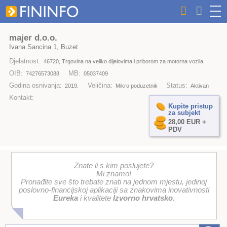
majer d.o.o.
Ivana Sancina 1, Buzet
Djelatnost:
46720, Trgovina na veliko dijelovima i priborom za motorna vozila
OIB:
MB:
74276573088
05037409
Godina osnivanja:
Veličina:
Status:
2019.
Mikro poduzetnik
Aktivan
Kontakt:
Kupite pristup
za subjekt
28,00 EUR +
PDV
Znate li s kim poslujete?
Mi znamo!
Pronađite sve što trebate znati na jednom mjestu, jedinoj
poslovno-financijskoj aplikaciji sa znakovima inovativnosti
Eureka
i kvalitete
Izvorno hrvatsko
.