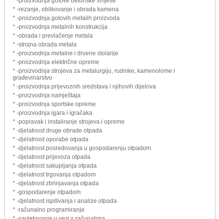
* -proizvodnja gotove betonske smjese
* -rezanje, oblikovanje i obrada kamena
* -proizvodnja gotovih metalih proizvoda
* -proizvodnja metalnih konstrukcija
* -obrada i prevlačenje metala
* -strojna obrada metala
* -proizvodnja metalne i drvene stolarije
* -proizvodnja električne opreme
* -proizvodnja strojeva za metalurgiju, rudnike, kamenolome i
građevinarstvo
* -proizvodnja prijevoznih sredstava i njihovih dijelova
* -proizvodnja namještaja
* -proizvodnja sportske opreme
* -proizvodnja igara i igračaka
* -popravak i instaliranje strojeva i opreme
* -djelatnost druge obrade otpada
* -djelatnost oporabe otpada
* -djelatnost posredovanja u gospodarenju otpadom
* -djelatnost prijevoza otpada
* -djelatnost sakupljanja otpada
* -djelatnost trgovanja otpadom
* -djelatnost zbrinjavanja otpada
* -gospodarenje otpadom
* -djelatnost ispitivanja i analize otpada
* -računalno programiranje
* -savjetovanje u vezi s računalima