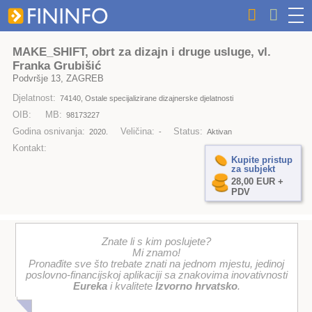
MAKE_SHIFT, obrt za dizajn i druge usluge, vl.
Franka Grubišić
Podvršje 13, ZAGREB
Djelatnost:
74140, Ostale specijalizirane dizajnerske djelatnosti
OIB:
MB:
98173227
Godina osnivanja:
Veličina:
Status:
2020.
-
Aktivan
Kontakt:
Kupite pristup
za subjekt
28,00 EUR +
PDV
Znate li s kim poslujete?
Mi znamo!
Pronađite sve što trebate znati na jednom mjestu, jedinoj
poslovno-financijskoj aplikaciji sa znakovima inovativnosti
Eureka
i kvalitete
Izvorno hrvatsko
.