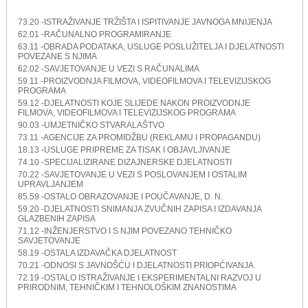
73.20 -ISTRAŽIVANJE TRŽIŠTA I ISPITIVANJE JAVNOGA MNIJENJA
62.01 -RAČUNALNO PROGRAMIRANJE
63.11 -OBRADA PODATAKA, USLUGE POSLUŽITELJA I DJELATNOSTI
POVEZANE S NJIMA
62.02 -SAVJETOVANJE U VEZI S RAČUNALIMA
59.11 -PROIZVODNJA FILMOVA, VIDEOFILMOVA I TELEVIZIJSKOG
PROGRAMA
59.12 -DJELATNOSTI KOJE SLIJEDE NAKON PROIZVODNJE
FILMOVA, VIDEOFILMOVA I TELEVIZIJSKOG PROGRAMA
90.03 -UMJETNIČKO STVARALAŠTVO
73.11 -AGENCIJE ZA PROMIDŽBU (REKLAMU I PROPAGANDU)
18.13 -USLUGE PRIPREME ZA TISAK I OBJAVLJIVANJE
74.10 -SPECIJALIZIRANE DIZAJNERSKE DJELATNOSTI
70.22 -SAVJETOVANJE U VEZI S POSLOVANJEM I OSTALIM
UPRAVLJANJEM
85.59 -OSTALO OBRAZOVANJE I POUČAVANJE, D. N.
59.20 -DJELATNOSTI SNIMANJA ZVUČNIH ZAPISA I IZDAVANJA
GLAZBENIH ZAPISA
71.12 -INŽENJERSTVO I S NJIM POVEZANO TEHNIČKO
SAVJETOVANJE
58.19 -OSTALA IZDAVAČKA DJELATNOST
70.21 -ODNOSI S JAVNOŠĆU I DJELATNOSTI PRIOPĆIVANJA
72.19 -OSTALO ISTRAŽIVANJE I EKSPERIMENTALNI RAZVOJ U
PRIRODNIM, TEHNIČKIM I TEHNOLOŠKIM ZNANOSTIMA