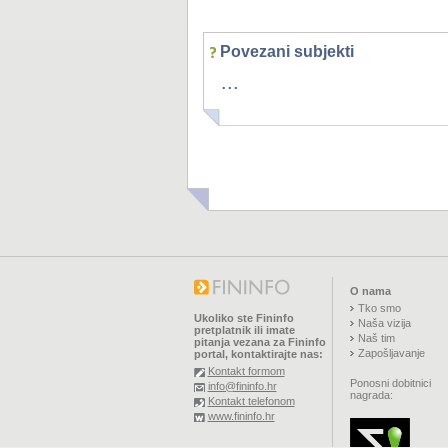
Povezani subjekti
...
O nama
Tko smo
Ukoliko ste Fininfo
Naša vizija
pretplatnik ili imate
Naš tim
pitanja vezana za Fininfo
Zapošljavanje
portal, kontaktirajte nas:
Kontakt formom
Ponosni dobitnici
info@fininfo.hr
nagrada:
Kontakt telefonom
www.fininfo.hr