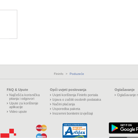
Fininfo
>
Poduzeće
FAQ & Upute
Opći uvjeti poslovanja
Oglašavanje
Najčešća korisnička
Uvjeti korištenja Fininfo portala
Oglašavanje n
pitanja i odgovori
Izjava o zaštiti osobnih podataka
Upute za korištenje
Načini plaćanja
aplikacije
Usporedba paketa
Video upute
Inozemni bonitetni izvještaji