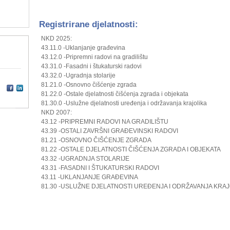
Registrirane djelatnosti:
NKD 2025:
43.11.0 -Uklanjanje građevina
43.12.0 -Pripremni radovi na gradilištu
43.31.0 -Fasadni i štukaturski radovi
43.32.0 -Ugradnja stolarije
81.21.0 -Osnovno čišćenje zgrada
81.22.0 -Ostale djelatnosti čišćenja zgrada i objekata
81.30.0 -Uslužne djelatnosti uređenja i održavanja krajolika
NKD 2007:
43.12 -PRIPREMNI RADOVI NA GRADILIŠTU
43.39 -OSTALI ZAVRŠNI GRAĐEVINSKI RADOVI
81.21 -OSNOVNO ČIŠĆENJE ZGRADA
81.22 -OSTALE DJELATNOSTI ČIŠĆENJA ZGRADA I OBJEKATA
43.32 -UGRADNJA STOLARIJE
43.31 -FASADNI I ŠTUKATURSKI RADOVI
43.11 -UKLANJANJE GRAĐEVINA
81.30 -USLUŽNE DJELATNOSTI UREĐENJA I ODRŽAVANJA KRAJ