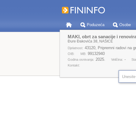
Poduzeća
Osobe
MAKI, obrt za sanacije i renovira
Đure Đakovića 38, NAŠICE
43120, Pripremni radovi na gr
Djelatnost:
99132940
OIB:
MB:
2025.
-
Godina osnivanja:
Veličina:
Sta
Kontakt: