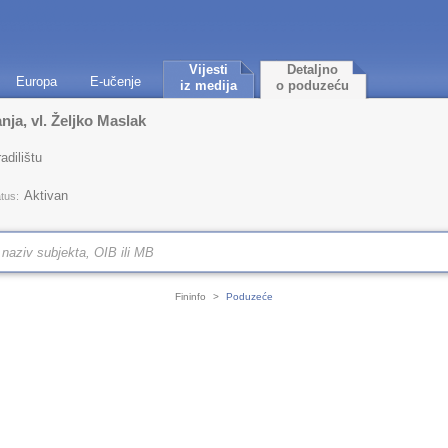
Vijesti
Detaljno
Europa
E-učenje
iz medija
o poduzeću
nja, vl. Željko Maslak
adilištu
Aktivan
tus:
Fininfo
>
Poduzeće