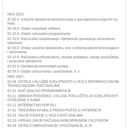
NKD 2025:
47.92.0 -Uslužne djelatnosti posredovanja u specijaliziranoj trgovini na
malo
58.29.0 -Ostalo izdavanje softvera
62.10.9 -Ostalo računalno programiranje
62.20.0 -Računalno savjetovanje i djelatnosti upravljanja računalnom
opremom
62.90.0 -Ostale uslužne djelatnosti u vezi s informacijskom tehnologijom
i računalima
63.10.0 -Računalna infrastruktura, obrada podataka, usluge poslužitelja
i povezane djelatnosti
63.91.0 -Djelatnosti internetskih portala
85.59.0 -Ostalo obrazovanje i poučavanje, d. n.
NKD 2007:
62.09 -OSTALE USLUŽNE DJELATNOSTI U VEZI S INFORMACIJSKOM
TEHNOLOGIJOM I RAČUNALIMA
62.01 -RAČUNALNO PROGRAMIRANJE
63.11 -OBRADA PODATAKA, USLUGE POSLUŽITELJA I DJELATNOSTI
POVEZANE S NJIMA
63.12 -INTERNETSKI PORTALI
47.91 -TRGOVINA NA MALO PREKO POŠTE ILI INTERNETA
62.02 -SAVJETOVANJE U VEZI S RAČUNALIMA
62.03 -UPRAVLJANJE RAČUNALNOM OPREMOM I SUSTAVOM
85.59 -OSTALO OBRAZOVANJE I POUČAVANJE, D. N.