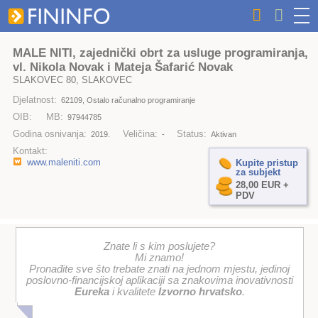
MALE NITI, zajednički obrt za usluge programiranja,
vl. Nikola Novak i Mateja Šafarić Novak
SLAKOVEC 80, SLAKOVEC
Djelatnost:
62109, Ostalo računalno programiranje
OIB:
MB:
97944785
Godina osnivanja:
Veličina:
Status:
2019.
-
Aktivan
Kontakt:
www.maleniti.com
Kupite pristup
za subjekt
28,00 EUR +
PDV
Znate li s kim poslujete?
Mi znamo!
Pronađite sve što trebate znati na jednom mjestu, jedinoj
poslovno-financijskoj aplikaciji sa znakovima inovativnosti
Eureka
i kvalitete
Izvorno hrvatsko
.