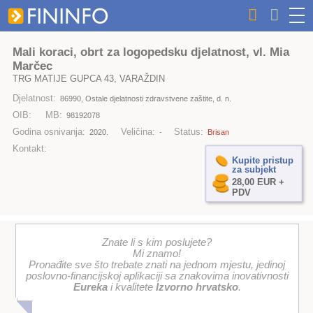
Mali koraci, obrt za logopedsku djelatnost, vl. Mia
Marčec
TRG MATIJE GUPCA 43, VARAŽDIN
Djelatnost:
86990, Ostale djelatnosti zdravstvene zaštite, d. n.
OIB:
MB:
98192078
Godina osnivanja:
Veličina:
Status:
2020.
-
Brisan
Kontakt:
Kupite pristup
za subjekt
28,00 EUR +
PDV
Znate li s kim poslujete?
Mi znamo!
Pronađite sve što trebate znati na jednom mjestu, jedinoj
poslovno-financijskoj aplikaciji sa znakovima inovativnosti
Eureka
i kvalitete
Izvorno hrvatsko
.