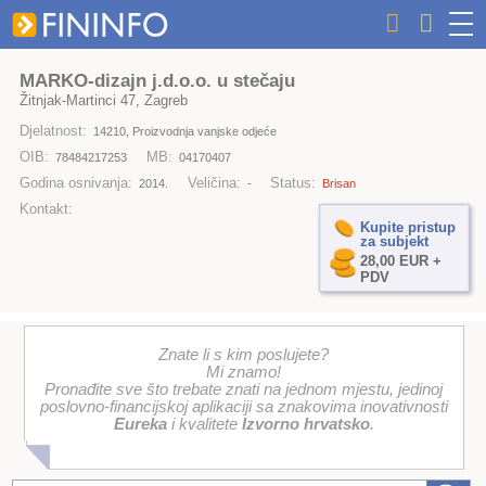
MARKO-dizajn j.d.o.o. u stečaju
Žitnjak-Martinci 47, Zagreb
Djelatnost:
14210, Proizvodnja vanjske odjeće
OIB:
MB:
78484217253
04170407
Godina osnivanja:
Veličina:
Status:
2014.
-
Brisan
Kontakt:
Kupite pristup
za subjekt
28,00 EUR +
PDV
Znate li s kim poslujete?
Mi znamo!
Pronađite sve što trebate znati na jednom mjestu, jedinoj
poslovno-financijskoj aplikaciji sa znakovima inovativnosti
Eureka
i kvalitete
Izvorno hrvatsko
.