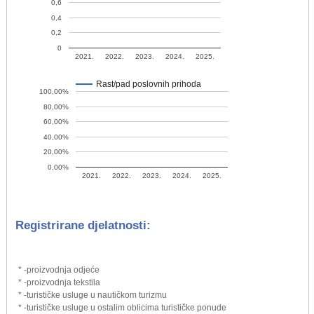
0,6
0,4
0,2
0
2021.
2022.
2023.
2024.
2025.
Rast/pad poslovnih prihoda
100,00%
80,00%
60,00%
40,00%
20,00%
0,00%
2021.
2022.
2023.
2024.
2025.
Registrirane djelatnosti:
* -proizvodnja odjeće
* -proizvodnja tekstila
* -turističke usluge u nautičkom turizmu
* -turističke usluge u ostalim oblicima turističke ponude