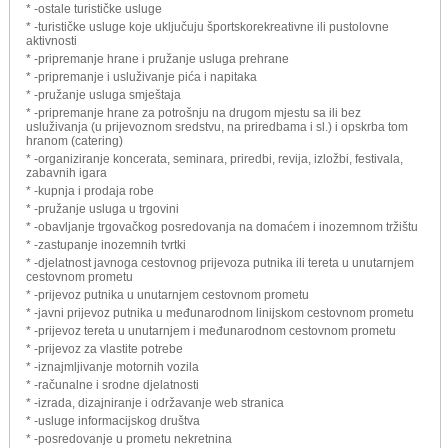
* -ostale turističke usluge
* -turističke usluge koje uključuju športskorekreativne ili pustolovne
aktivnosti
* -pripremanje hrane i pružanje usluga prehrane
* -pripremanje i usluživanje pića i napitaka
* -pružanje usluga smještaja
* -pripremanje hrane za potrošnju na drugom mjestu sa ili bez
usluživanja (u prijevoznom sredstvu, na priredbama i sl.) i opskrba tom
hranom (catering)
* -organiziranje koncerata, seminara, priredbi, revija, izložbi, festivala,
zabavnih igara
* -kupnja i prodaja robe
* -pružanje usluga u trgovini
* -obavljanje trgovačkog posredovanja na domaćem i inozemnom tržištu
* -zastupanje inozemnih tvrtki
* -djelatnost javnoga cestovnog prijevoza putnika ili tereta u unutarnjem
cestovnom prometu
* -prijevoz putnika u unutarnjem cestovnom prometu
* -javni prijevoz putnika u međunarodnom linijskom cestovnom prometu
* -prijevoz tereta u unutarnjem i međunarodnom cestovnom prometu
* -prijevoz za vlastite potrebe
* -iznajmljivanje motornih vozila
* -računalne i srodne djelatnosti
* -izrada, dizajniranje i održavanje web stranica
* -usluge informacijskog društva
* -posredovanje u prometu nekretnina