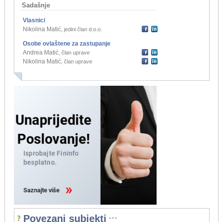
Sadašnje
Vlasnici
Nikolina Matić
,
jedini član d.o.o.
Osobe ovlaštene za zastupanje
Andrea Matić
,
član uprave
Nikolina Matić
,
član uprave
...
Povezani subjekti