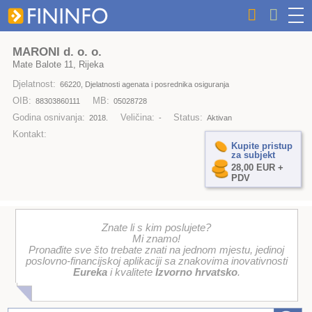
MARONI d. o. o.
Mate Balote 11, Rijeka
Djelatnost:
66220, Djelatnosti agenata i posrednika osiguranja
OIB:
MB:
88303860111
05028728
Godina osnivanja:
Veličina:
Status:
2018.
-
Aktivan
Kontakt:
Kupite pristup
za subjekt
28,00 EUR +
PDV
Znate li s kim poslujete?
Mi znamo!
Pronađite sve što trebate znati na jednom mjestu, jedinoj
poslovno-financijskoj aplikaciji sa znakovima inovativnosti
Eureka
i kvalitete
Izvorno hrvatsko
.